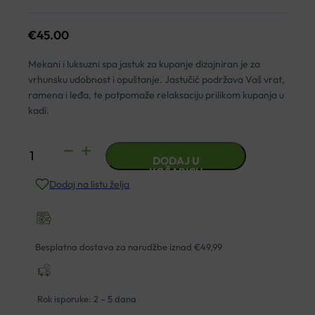
€
45.00
Mekani i luksuzni spa jastuk za kupanje dizajniran je za
vrhunsku udobnost i opuštanje. Jastučić podržava Vaš vrat,
ramena i leđa, te potpomaže relaksaciju prilikom kupanja u
kadi.
RIO
DODAJ U
LUXURY
KOŠARICU
Dodaj na listu želja
SPA
JASTUK
ZA
KUPANJE
Besplatna dostava za narudžbe iznad €49,99
količina
Rok isporuke: 2 – 5 dana