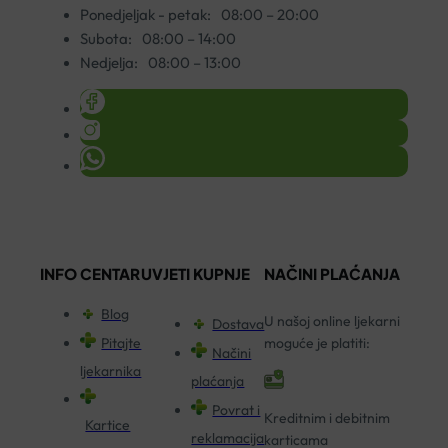
Ponedjeljak - petak:
08:00 – 20:00
Subota:
08:00 – 14:00
Nedjelja:
08:00 – 13:00
INFO CENTAR
UVJETI KUPNJE
NAČINI PLAĆANJA
Blog
U našoj online ljekarni
Dostava
Pitajte
moguće je platiti:
Načini
ljekarnika
plaćanja
Povrat i
Kreditnim i debitnim
Kartice
reklamacija
karticama