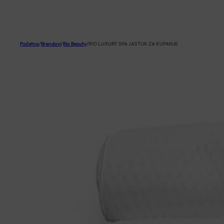
KOŠARICA
Početna
/
Brendovi
/
Rio Beauty
/
RIO LUXURY SPA JASTUK ZA KUPANJE