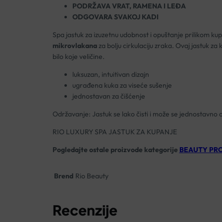
PODRŽAVA VRAT, RAMENA I LEĐA
ODGOVARA SVAKOJ KADI
Spa jastuk za izuzetnu udobnost i opuštanje prilikom ku
mikrovlakana
za bolju cirkulaciju zraka. Ovaj jastuk za
bilo koje veličine.
luksuzan, intuitivan dizajn
ugrađena kuka za viseće sušenje
jednostavan za čišćenje
Održavanje: Jastuk se lako čisti i može se jednostavno ob
RIO LUXURY SPA JASTUK ZA KUPANJE
Pogledajte ostale proizvode kategorije
BEAUTY PR
Brend
Rio Beauty
Recenzije