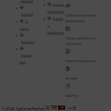
vjernosti
Izjava o
privatnosti
Kontakt
Gotovinom prilikom
Pravila
preuzimanja
O
o
nama
kolačićima
Općom uplatnicom /
Košarica
virmanom
Poklon
Internet bankarstvo
bon
Aircash
KeksPay
© 2026. Ljekarne Plantak