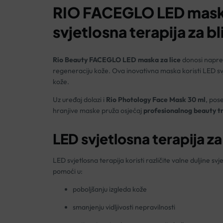
RIO FACEGLO LED maska 
svjetlosna terapija za b
Rio Beauty
FACEGLO LED maska za lice
donosi napred
regeneraciju kože. Ova inovativna maska koristi LED svje
kože.
Uz uređaj dolazi i
Rio Photology Face Mask 30 ml
, pos
hranjive maske pruža osjećaj
profesionalnog beauty t
LED svjetlosna terapija za 
LED svjetlosna terapija koristi različite valne duljine
pomoći u:
poboljšanju izgleda kože
smanjenju vidljivosti nepravilnosti