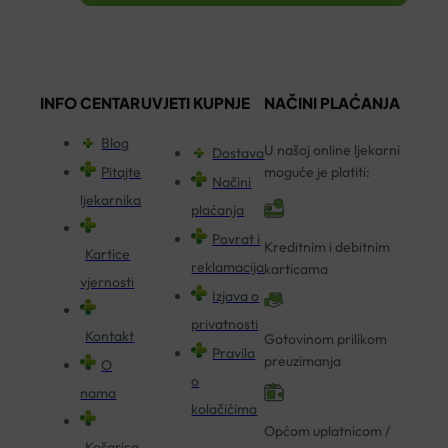
INFO CENTAR
UVJETI KUPNJE
NAČINI PLAĆANJA
Blog
U našoj online ljekarni
Dostava
Pitajte
moguće je platiti:
Načini
ljekarnika
plaćanja
Povrat i
Kreditnim i debitnim
Kartice
reklamacija
karticama
vjernosti
Izjava o
privatnosti
Kontakt
Gotovinom prilikom
Pravila
preuzimanja
O
o
nama
kolačićima
Općom uplatnicom /
Košarica