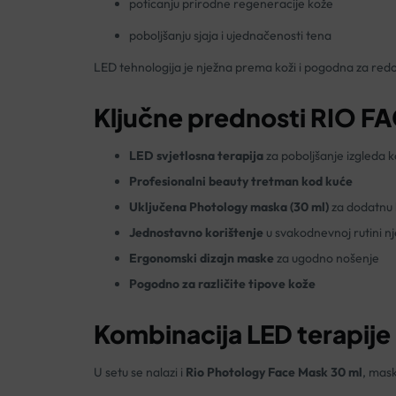
poticanju prirodne regeneracije kože
poboljšanju sjaja i ujednačenosti tena
LED tehnologija je nježna prema koži i pogodna za redo
Ključne prednosti RIO F
LED svjetlosna terapija
za poboljšanje izgleda 
Profesionalni beauty tretman kod kuće
Uključena Photology maska (30 ml)
za dodatnu 
Jednostavno korištenje
u svakodnevnoj rutini n
Ergonomski dizajn maske
za ugodno nošenje
Pogodno za različite tipove kože
Kombinacija LED terapije 
U setu se nalazi i
Rio Photology Face Mask 30 ml
, mask