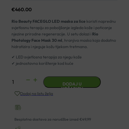
€
460.00
Rio Beauty
FACEGLO LED maska za lice
koristi naprednu
svjetlosnu terapiju za poboljšanje izgleda kože i poticanje
njezine prirodne regeneracije. U setu dolazi i
Rio
Photology Face Mask 30 ml
, hranjiva maska koja dodatno
hidratizira i njeguje kožu tijekom tretmana.
✔ LED svjetlosna terapija za njegu kože
✔ jednostavno korištenje kod kuće
RIO
DODAJ U
FACEGLO
KOŠARICU
Dodaj na listu želja
LED
MASKA
ZA
LICE
Besplatna dostava za narudžbe iznad €49,99
količina