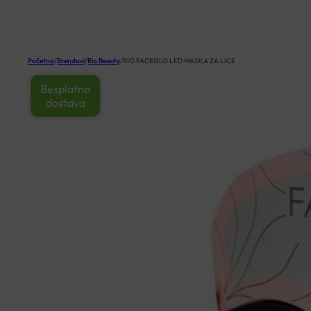
KOŠARICA
Početna
/
Brendovi
/
Rio Beauty
/
RIO FACEGLO LED MASKA ZA LICE
Besplatna
dostava