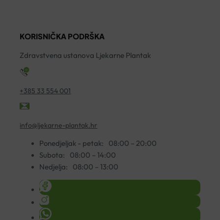
AGE
7
LED
ko
MASKA
KORISNIČKA PODRŠKA
ZA
LICE
Zdravstvena ustanova Ljekarne Plantak
količina
+385 33 554 001
info@ljekarne-plantak.hr
Ponedjeljak - petak:
08:00 – 20:00
Subota:
08:00 – 14:00
Nedjelja:
08:00 – 13:00