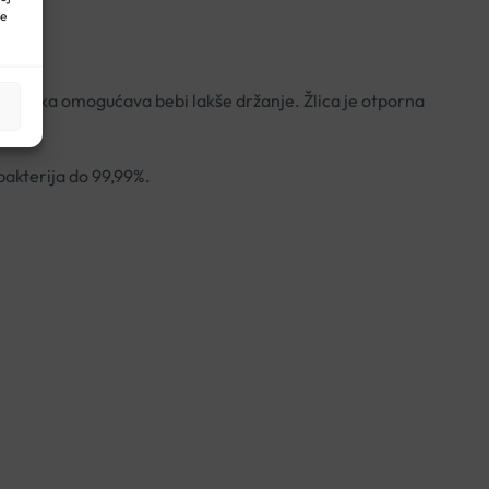
ne
ka drška omogućava bebi lakše držanje. Žlica je otporna
bakterija do 99,99%.