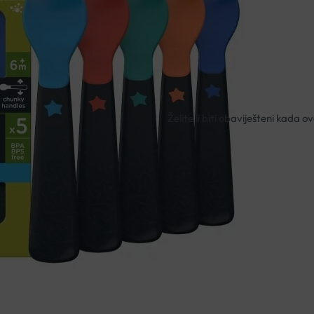
Ergonomski oblikovane za la
Nema na zalihi
Besplatna dostava za narudžbe i