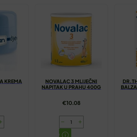
JA KREMA
NOVALAC 3 MLIJEČNI
DR.T
NAPITAK U PRAHU 400G
BALZA
€
10.08
N
NOVALAC
3 MLIJEČNI