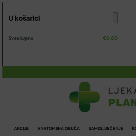
U košarici
Sveukupno
€
0.00
Nema proizvoda u košarici.
KOŠARICA
AKCIJE
ANATOMSKA OBUĆA
SAMOLIJEČENJE
K