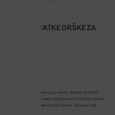
 ŽLIČICE KRATKE DRŠKE ZA
HRANJENJE
 drške dizajnirane da pomognu vama i djetetu prilikom
njenje. Imaju izrazito meki zaobljeni vrh, koji štiti nježne
a baza žličice olakšava zahvaćanje hrane. Z
a bebe od 6