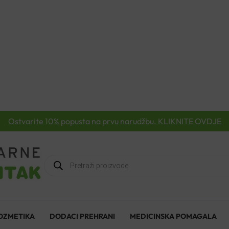
Ostvarite 10% popusta na prvu narudžbu. KLIKNITE OVDJE
Products
search
OZMETIKA
DODACI PREHRANI
MEDICINSKA POMAGALA