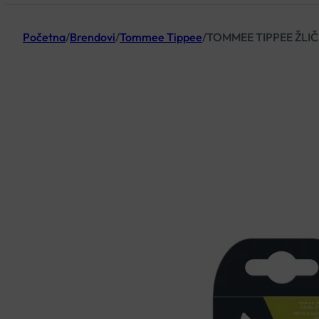
Početna
/
Brendovi
/
Tommee Tippee
/
TOMMEE TIPPEE ŽLI