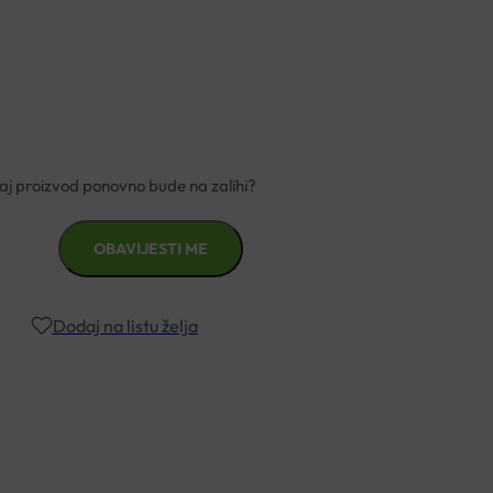
kše pridržavanje.
Dodaj na listu želja
znad €49,99