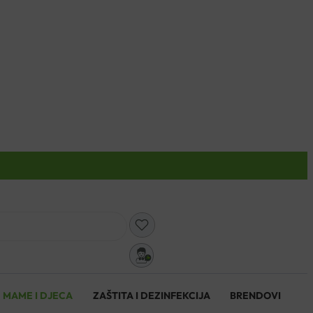
0
MAME I DJECA
ZAŠTITA I DEZINFEKCIJA
BRENDOVI
0