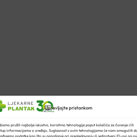
Upravljajte pristankom
 HRANJENJE
bismo pružili najbolje iskustvo, koristimo tehnologije poput kolačića za čuvanje i/ili
stup informacijama o uređaju. Suglasnost s ovim tehnologijama će nam omogućiti d
ađujemo podatke kao što su ponašanje pri pregledavanju ili jedinstveni ID-ovi na ov