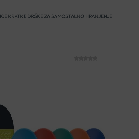
ČICE KRATKE DRŠKE ZA SAMOSTALNO HRANJENJE
TOMMEE TIPPEE
SAMOSTALNO 
SKU:
C009582
€
7.40
Tommee Tippee žličice kratke
prvih pokušaja samostalnog hra
desni djeteta. Duboka i širok
mjeseci i starije.