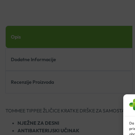
Opis
Dodatne Informacije
Recenzije Proizvoda
TOMMEE TIPPEE ŽLIČICE KRATKE DRŠKE ZA SAMOSTALNO
NJEŽNE ZA DESNI
Da 
pri
ANTIBAKTERIJSKI UČINAK
obr