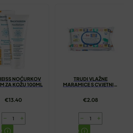
HEISS NOĆURKOV
TRUDI VLAŽNE
M ZA KOŽU 100ML
MARAMICE S CVJETNIM
NEKTAROM
€
13.40
€
2.08
DR.THEISS
TRUDI
NOĆURKOV
VLAŽNE