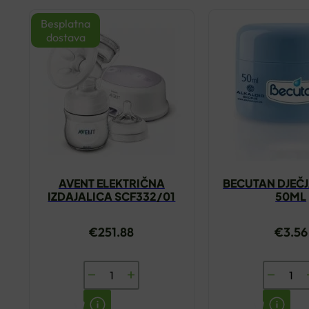
Besplatna
dostava
AVENT ELEKTRIČNA
BECUTAN DJEČ
IZDAJALICA SCF332/01
50ML
€
251.88
€
3.56
AVENT
BECUTA
ELEKTRIČNA
DJEČJA