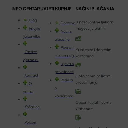
INFO CENTAR
UVJETI KUPNJE
NAČINI PLAĆANJA
Blog
U našoj online ljekarni
Dostava
Pitajte
moguće je platiti:
Načini
ljekarnika
plaćanja
Povrat i
Kreditnim i debitnim
Kartice
reklamacija
karticama
vjernosti
Izjava o
privatnosti
Kontakt
Gotovinom prilikom
Pravila
preuzimanja
O
o
nama
kolačićima
Općom uplatnicom /
Košarica
virmanom
Poklon