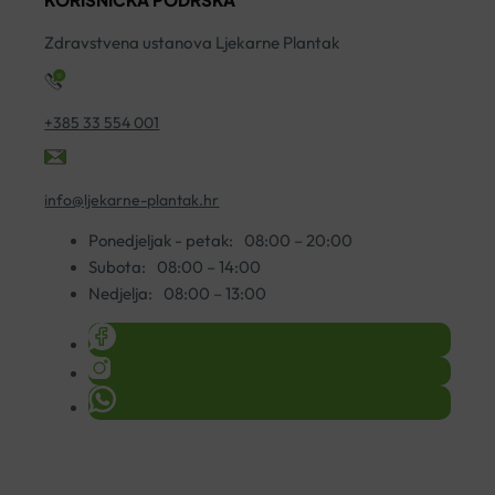
količina
ko
Zdravstvena ustanova Ljekarne Plantak
+385 33 554 001
info@ljekarne-plantak.hr
Ponedjeljak - petak:
08:00 – 20:00
Subota:
08:00 – 14:00
Nedjelja:
08:00 – 13:00