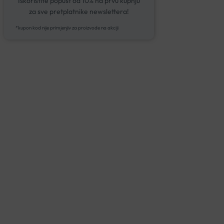
Iskoristite popust od 10% na prvu kupnju
za sve pretplatnike newslettera!
*kupon kod nije primjenjiv za proizvode na akciji