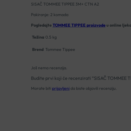
SISAČ TOMMEE TIPPEE 3M+ CTN A2
Pakiranje: 2 komada
Pogledajte
TOMMEE TIPPEE proizvode
u online ljek
Težina
0.5 kg
Brend
Tommee Tippee
Još nema recenzija.
Budite prvi koji će recenzirati “SISAČ TOMMEE
Morate biti
prijavljeni
da biste objavili recenziju.