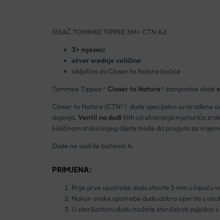
SISAČ TOMMEE TIPPEE 3M+ CTN A2
3+ mjeseci
otvor srednje veličine
isključivo za Closer to Nature bočice
Tommee Tippee®
Closer to Nature
® zamjenske dude
s
Closer to Nature (CTN®) dude specijalno su izrađene 
dojenja.
Ventil na dudi
štiti od stvaranja mjehurića zra
količinom zraka kojeg dijete može da proguta za vrijem
Dude ne sadrže bisfenol A.
PRIMJENA:
Prije prve upotrebe dudu stavite 5 min u kipuću v
Nakon svake upotrebe dudu dobro operite s unuta
U sterilizatoru dudu možete sterilizirati zajedno 