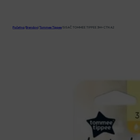
KOŠARICA
Početna
/
Brendovi
/
Tommee Tippee
/
SISAČ TOMMEE TIPPEE 3M+ CTN A2