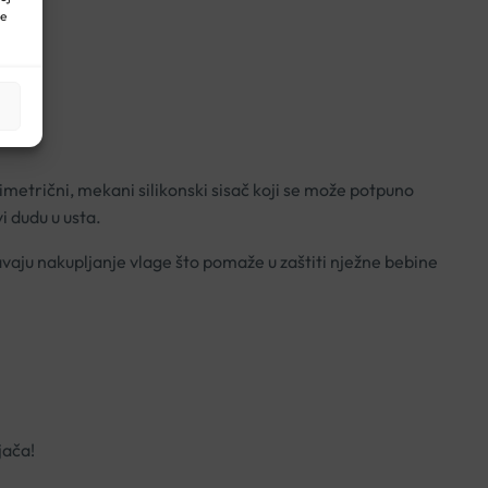
ne
imetrični, mekani silikonski sisač koji se može potpuno
i dudu u usta.
avaju nakupljanje vlage što pomaže u zaštiti nježne bebine
jača!