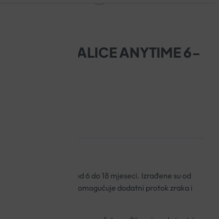
E DUDE VARALICE ANYTIME 6-
godne za djecu u dobi od 6 do 18 mjeseci. Izrađene su od
tski oblikovane. Štitnik omogućuje dodatni protok zraka i