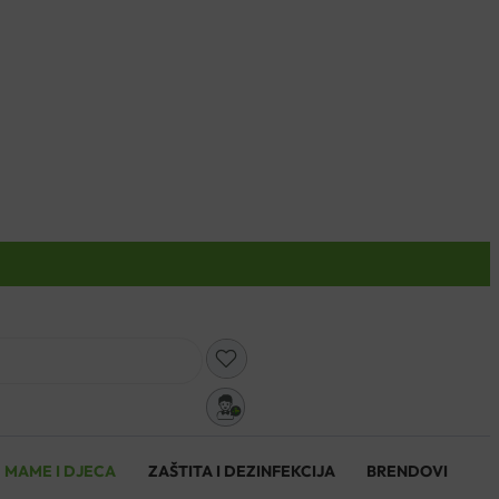
0
MAME I DJECA
ZAŠTITA I DEZINFEKCIJA
BRENDOVI
0