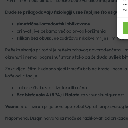
“ANYTIME” fleksibilne silikonske dude varalice imaju klasiča
web
kar
Dude se prilagođavaju fiziologiji usne šupljine što osigurava 
simetrične i ortodontski oblikovane
prihvatljive bebama već od prvog korištenja
silikon bez okusa
, ne zadržava nikakve mrlje ili mirise
Refleks sisanja prirodni je refleks zdravog novorođenčeta i i
okrenuti i nema “pogrešnu” stranu tako da će
duda uvijek bit
Zakrivljeni štitnik udobno sjedi između bebine brade i nosa, 
kože od iritacije.
Lako se čisti u sterilizatoru ili ručno.
Bez bisfenola A (BPA) i ftalata
za vrhunsku sigurnost
Važno:
Sterilizirati prije prve upotrebe! Oprati prije svakog
Napomena: Dizajn na varalici može se razlikovati od prikazano