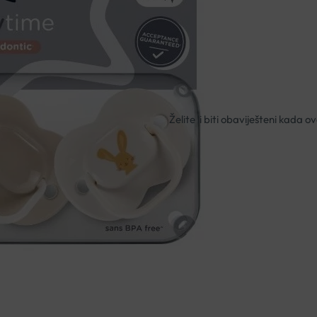
Dizajn na dudi varalici može se
trenutnom stanju kod dobavlj
Nema na zalihi
Besplatna dostava za narudžbe i