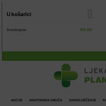
U košarici
Sveukupno
€
0.00
Nema proizvoda u košarici.
KOŠARICA
AKCIJE
ANATOMSKA OBUĆA
SAMOLIJEČENJE
K