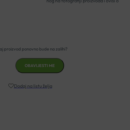
 razlikovati od prikazanog na fotografiji proizvoda i ovisi o
ača.
Dodaj na listu želja
znad €49,99