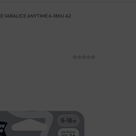
 VARALICE ANYTIME 6-18MJ A2
TOMMEE TIPPE
18MJ A2
SKU:
C003623
€
7.40
Simetrične silikonske dude po
kvalitetnog silikona i ortodon
sprječava nakupljanje vlage.