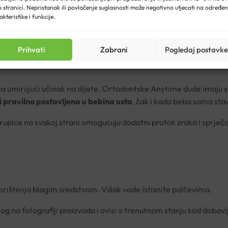
n oblik okvira modernog i jednostavnog dizajna.
 stranici. Nepristanak ili povlačenje suglasnosti može negativno utjecati na određe
akteristike i funkcije.
pravilan razvoj zubi i čeljusti.
Prihvati
Zabrani
Pogledaj postavke
ma umirujući učinak na dijete. Ortodontske Anytime dude imaju s
i pravilno postavljena u bebina usta
, čak i kada beba sama stav
a rupice na svakoj strani omogućuju dodatni protok zraka i sprječ
 korištenja blagim sredstvom. Višak vode istisnite palčevima.
g na fotografiji proizvoda i ovisi o trenutnom stanju kod dobavl