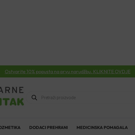
Ostvarite 10% popusta na prvu narudžbu. KLIKNITE OVDJE
Products
search
OZMETIKA
DODACI PREHRANI
MEDICINSKA POMAGALA