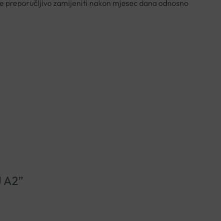
du je preporučljivo zamijeniti nakon mjesec dana odnosno
J A2”