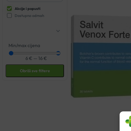
Akcije i popusti
Dostupno odmah
Min/max cijena
6
€
—
16
€
Obriši sve filtere