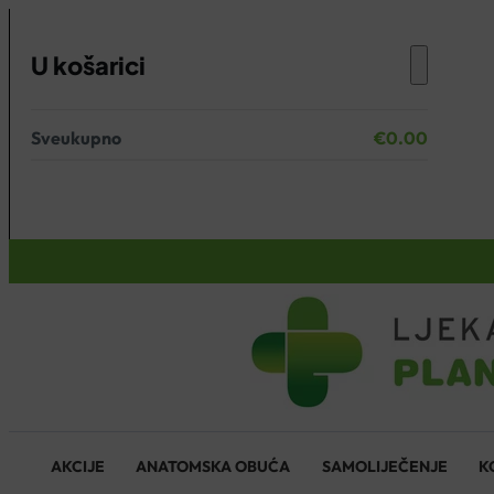
U košarici
Sveukupno
€
0.00
Nema proizvoda u košarici.
KOŠARICA
AKCIJE
ANATOMSKA OBUĆA
SAMOLIJEČENJE
K