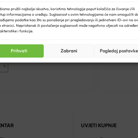
bismo pružili najbolje iskustvo, koristimo tehnologije poput kolačića za čuvanje i/ili
stup informacijama o uređaju. Suglasnost s ovim tehnologijama će nam omogućiti d
ađujemo podatke kao što su ponašanje pri pregledavanju ili jedinstveni ID-ovi na ov
TE TABLETE A30
 stranici. Nepristanak ili povlačenje suglasnosti može negativno utjecati na određe
akteristike i funkcije.
zvorna
Trenutna
€
8.36
Prihvati
Zabrani
Pogledaj postavke
ijena
cijena
ila
je:
e:
€8.36.
X
10.45.
TE
a
ENTAR
UVJETI KUPNJE