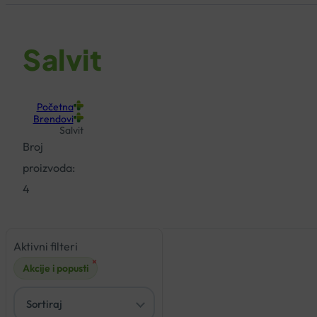
Salvit
Početna
Brendovi
Salvit
Broj
proizvoda:
4
Aktivni filteri
- 20%
×
Akcije i popusti