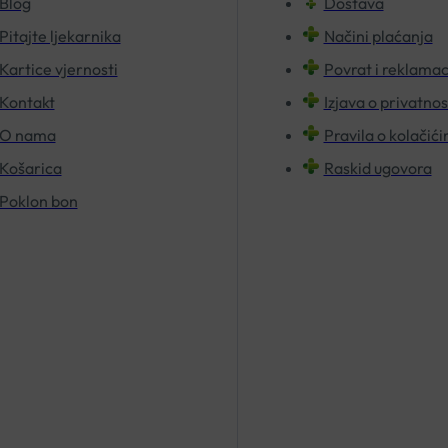
Blog
Dostava
Pitajte ljekarnika
Načini plaćanja
Kartice vjernosti
Povrat i reklamac
Kontakt
Izjava o privatnos
O nama
Pravila o kolačić
Košarica
Raskid ugovora
Poklon bon