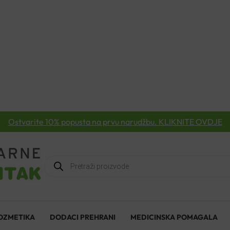
Ostvarite 10% popusta na prvu narudžbu. KLIKNITE OVDJE
Products
search
OZMETIKA
DODACI PREHRANI
MEDICINSKA POMAGALA