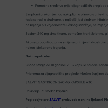
Pomoćno sredstvo prije dijagnostičkih pregleda u 
Simptomi prekomjernog nakupljanja plinova u crijevima su
tada se radi o sindromu, a najčešći jest sindrom iritabi
ne mijenja pH vrijednost želučanog sadržaja, ne mijenj
Sastav: 240 mg simetikona, pomoćne tvari: želatina, glic
Ako se propusti doza, ne smije se primijeniti dvostruk
nakon isteka roka trajanja.
Način upotrebe:
Osobe starije od 18 godina: 2 – 3 kapsule na dan. Kapsul
Priprema za dijagnostičke preglede trbušne šupljine: da
SALVIT GASTRICON 240MG KAPSULE A30
Pakiranje: 30 mekih kapsula
Pogledajte sve
SALVIT
proizvode u online ljekarni Pl