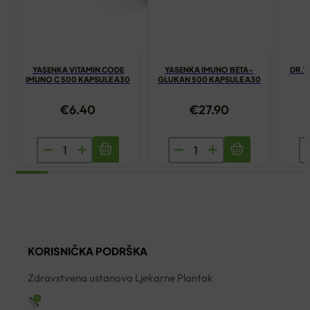
YASENKA VITAMIN CODE
YASENKA IMUNO BETA-
DR.T
IMUNO C 500 KAPSULE A30
GLUKAN 500 KAPSULE A30
€
6.40
€
27.90
YASENKA
YASENKA
D
VITAMIN
IMUNO
I
CODE
BETA-
T
IMUNO
GLUKAN
K
C
500
5
500
KAPSULE
ko
KORISNIČKA PODRŠKA
KAPSULE
A30
A30
količina
Zdravstvena ustanova Ljekarne Plantak
količina