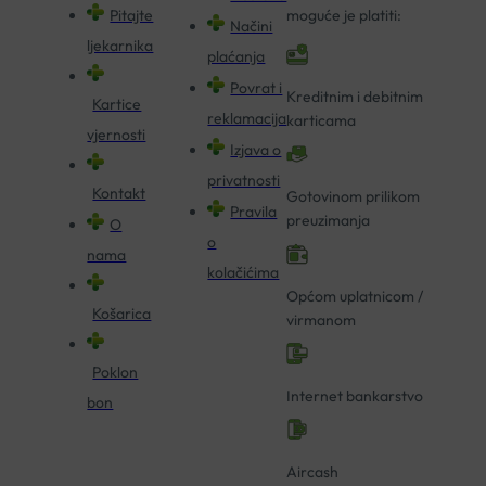
Pitajte
moguće je platiti:
Načini
ljekarnika
plaćanja
Povrat i
Kreditnim i debitnim
Kartice
reklamacija
karticama
vjernosti
Izjava o
privatnosti
Kontakt
Gotovinom prilikom
Pravila
preuzimanja
O
o
nama
kolačićima
Općom uplatnicom /
Košarica
virmanom
Poklon
Internet bankarstvo
bon
Aircash