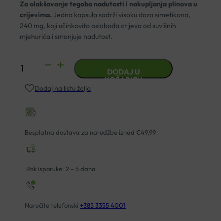
Za olakšavanje tegoba nadutosti i nakupljanja plinova u
crijevima.
Jedna kapsula sadrži visoku doza simetikona,
240 mg, koji učinkovito oslobađa crijeva od suvišnih
mjehurića i smanjuje nadutost.
SALVIT
DODAJ U
GASTRICON
KOŠARICU
Dodaj na listu želja
240MG
KAPSULE
A30
količina
Besplatna dostava za narudžbe iznad €49,99
Rok isporuke: 2 – 5 dana
Naručite telefonski
+385 3355 4001