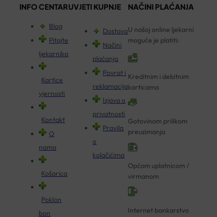
INFO CENTAR
UVJETI KUPNJE
NAČINI PLAĆANJA
Blog
U našoj online ljekarni
Dostava
Pitajte
moguće je platiti:
Načini
ljekarnika
plaćanja
Povrat i
Kreditnim i debitnim
Kartice
reklamacija
karticama
vjernosti
Izjava o
privatnosti
Kontakt
Gotovinom prilikom
Pravila
preuzimanja
O
o
nama
kolačićima
Općom uplatnicom /
Košarica
virmanom
Poklon
Internet bankarstvo
bon