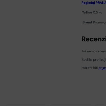
Pogledaj PRAN
Težina
0.5 kg
Brend
Pranar
Recenzi
Još nema recenz
Budite prvi k
Morate biti
prija