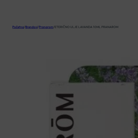
KOŠARICA
Početna
/
Brendovi
/
Pranarom
/
ETERIČNO ULJE LAVANDA 10ML PRANAROM