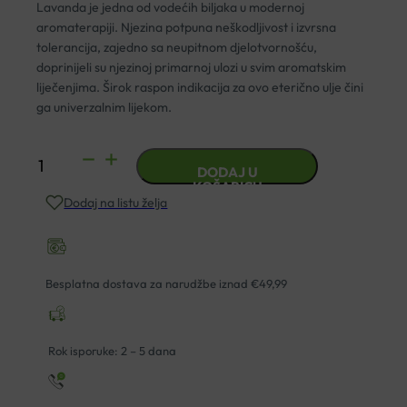
Lavanda je jedna od vodećih biljaka u modernoj
aromaterapiji. Njezina potpuna neškodljivost i izvrsna
tolerancija, zajedno sa neupitnom djelotvornošću,
doprinijeli su njezinoj primarnoj ulozi u svim aromatskim
liječenjima. Širok raspon indikacija za ovo eterično ulje čini
ga univerzalnim lijekom.
ETERIČNO
DODAJ U
ULJE
KOŠARICU
Dodaj na listu želja
LAVANDA
10ML
PRANAROM
količina
Besplatna dostava za narudžbe iznad €49,99
Rok isporuke: 2 – 5 dana