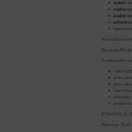
sedativ i 
snažan re
snažan an
antimikro
hipotenziv
Aromatične tvari: 
Dio za destilaciju
Tradicionalne ind
mišićni gr
stres, nem
akne, ekce
reumatiz
arterijska
problemi 
ETERIČNO ULJ
Pakiranje: 10 ml