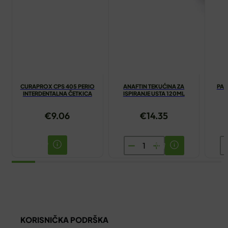
CURAPROX CPS 405 PERIO
ANAFTIN TEKUĆINA ZA
PAS
INTERDENTALNA ČETKICA
ISPIRANJE USTA 120ML
€
9.06
€
14.35
ANAFTIN
P
TEKUĆINA
Z
ZA
Z
ISPIRANJE
L
USTA
W
120ML
7
KORISNIČKA PODRŠKA
količina
ko