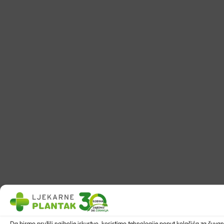
Da bismo pružili najbolje iskustvo, koristimo tehnologije poput kolačića za ču