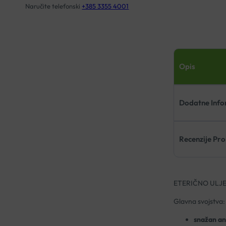
Naručite telefonski
+385 3355 4001
Opis
Dodatne Info
Recenzije Pr
ETERIČNO ULJ
Glavna svojstva:
snažan an