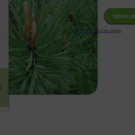
ETERIČNO
DODAJ U
ULJE
BOR
Dodaj na listu želja
10
ML
PRANAROM
Besplatna dostava za narudžbe i
količina
Rok isporuke: 2 – 5 dana
Naručite telefonski
+385 3355 400