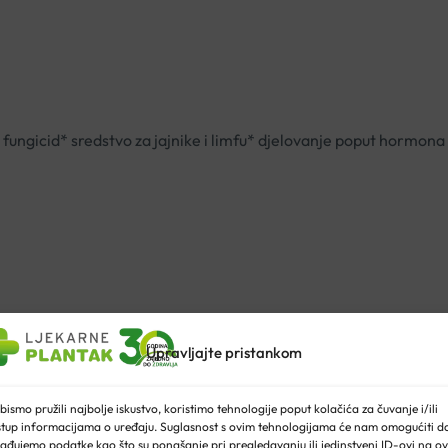
 fungicid* sredstvo za jajnike i limfu* djelovanje poput hormona 
Upravljajte pristankom
bismo pružili najbolje iskustvo, koristimo tehnologije poput kolačića za čuvanje i/ili
stup informacijama o uređaju. Suglasnost s ovim tehnologijama će nam omogućiti d
ađujemo podatke kao što su ponašanje pri pregledavanju ili jedinstveni ID-ovi na ov