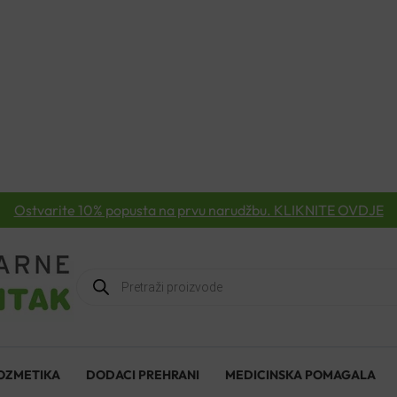
Ostvarite 10% popusta na prvu narudžbu. KLIKNITE OVDJE
Products
search
OZMETIKA
DODACI PREHRANI
MEDICINSKA POMAGALA