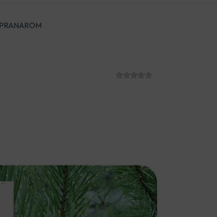
L PRANAROM
ETERIČNO ULJ
SKU:
C003911
€
9.22
Bor daje eterično ulje dobro 
uživali u iscjeliteljskom djelo
krajevima. Raste u planinama 
rumenkasto-sivu koru, igličast
zelene češere koji posmeđe k