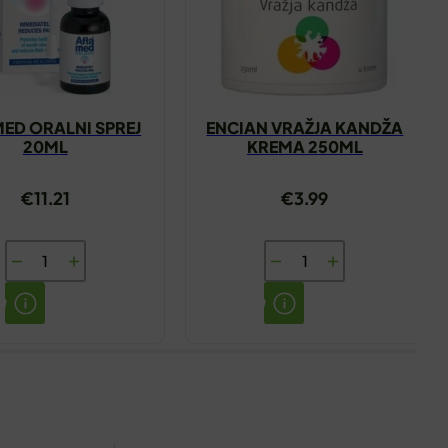
ED ORALNI SPREJ
ENCIAN VRAŽJA KANDŽA
20ML
KREMA 250ML
€
11.21
€
3.99
AFTAMED
ENCIAN
ORALNI
VRAŽJA
SPREJ
KANDŽA
20ML
KREMA
količina
250ML
količina