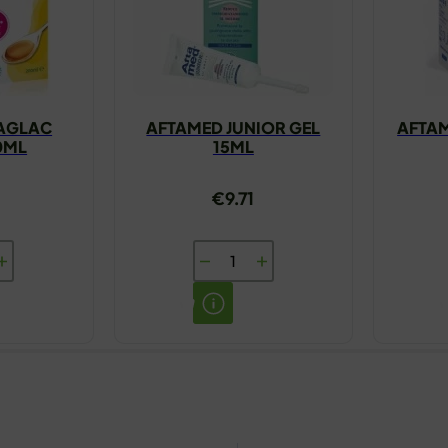
JAGLAC
AFTAMED JUNIOR GEL
AFTAM
0ML
15ML
€
9.71
IS
AFTAMED
JUNIOR
GEL
15ML
količina