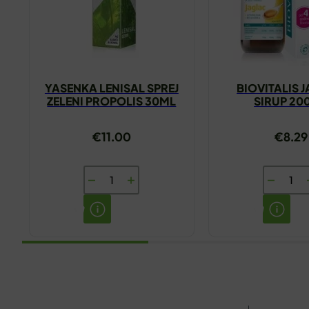
YASENKA LENISAL SPREJ
BIOVITALIS 
ZELENI PROPOLIS 30ML
SIRUP 20
€
11.00
€
8.29
YASENKA
BIOVITAL
LENISAL
JAGLAC
SPREJ
SIRUP
ZELENI
200ML
PROPOLIS
količina
30ML
količina