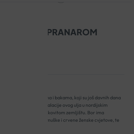
E BOR 10 ML PRANAROM
poznato našim djedovima i bakama, koji su još davnih dana
vanju na bronhe kroz inhalacije ovog ulja u nordijskim
i na pješčanom ili šljunkovitom zemljištu. Bor ima
e, čvrste listove, žute muške i crvene ženske cvjetove, te
ad dozore.