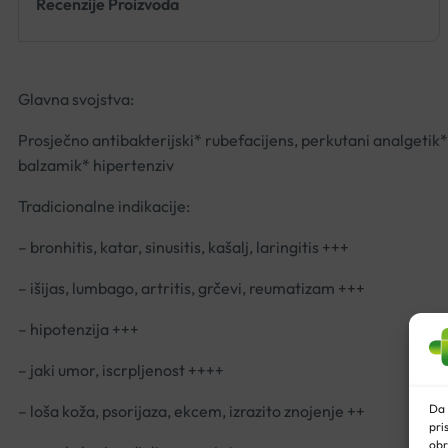
Recenzije Proizvoda
Glavna svojstva:
Prosječno antibakterijski* rubefacijens, perkutani analgetik*
balzamik* hipertenziv
Tradicionalne indikacije:
– bronhitis, katar, sinusitis, kašalj, laringitis +++
– išijas, lumbago, artritis, grčevi, reumatizam +++
– hipotenzija +++
– jaki umor, iscrpljenost ++++
Da 
– loša koža, psorijaza, ekcem, izrazito znojenje ++
pri
obr