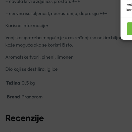
– navala krvi u zdjelicu, prostatu +++
web
kar
– nervna iscrpljenost, neurastenija, depresija +++
Korisne informacije:
Vanjska upotreba moguća je u razređenju sa nekim biljnim ulje
kože moguća ako se koristi čisto.
Aromatske tvari: pineni, limonen
Dio koji se destilira: iglice
Težina
0.5 kg
Brend
Pranarom
Recenzije