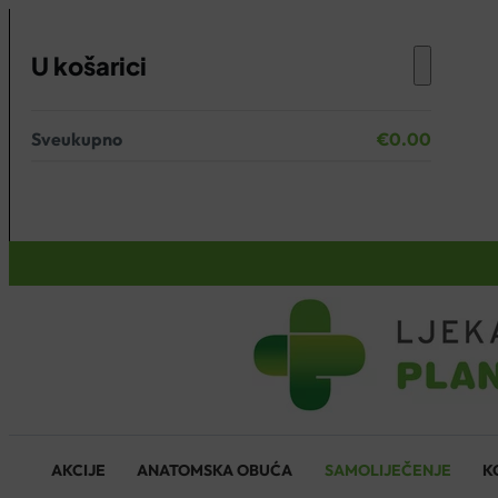
U košarici
Sveukupno
€
0.00
Nema proizvoda u košarici.
KOŠARICA
AKCIJE
ANATOMSKA OBUĆA
SAMOLIJEČENJE
K