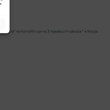
ne
godina* ne koristiti u prva 3 mjeseca trudnoće* iritacija