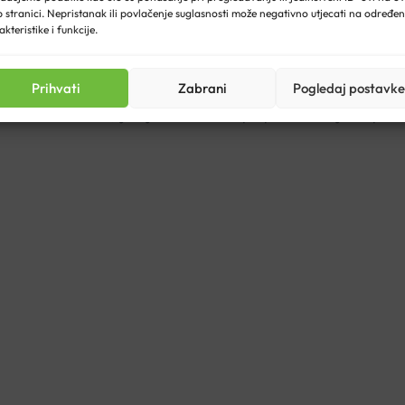
 stranici. Nepristanak ili povlačenje suglasnosti može negativno utjecati na određe
akteristike i funkcije.
Prihvati
Zabrani
Pogledaj postavke
m kao sezamovo, lješnjakovo itd.* ne preporuča se djeci ispod 6 