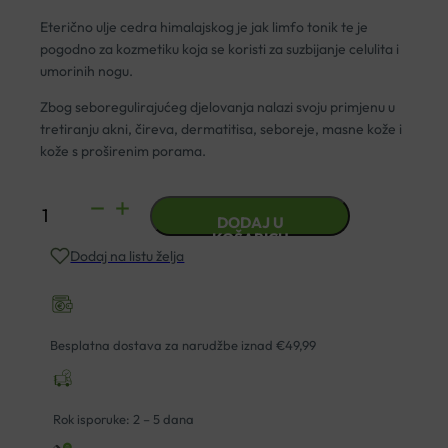
Eterično ulje cedra himalajskog je jak limfo tonik te je
pogodno za kozmetiku koja se koristi za suzbijanje celulita i
umorinih nogu.
Zbog seboregulirajućeg djelovanja nalazi svoju primjenu u
tretiranju akni, čireva, dermatitisa, seboreje, masne kože i
kože s proširenim porama.
ETERIČNO
DODAJ U
ULJE
KOŠARICU
Dodaj na listu želja
CEDAR
HIMALAJSKI
10ML
PRANAROM
Besplatna dostava za narudžbe iznad €49,99
količina
Rok isporuke: 2 – 5 dana