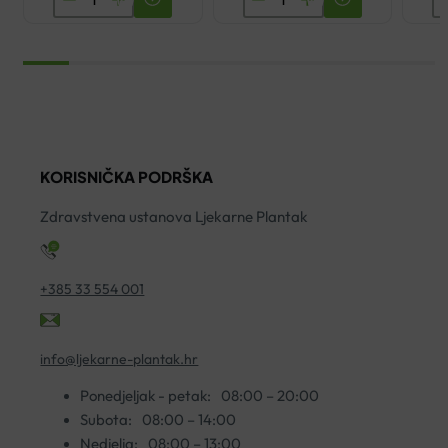
OD
100%
Z
KAMILICE
MULTIVITAMIN
Z
50G
SIRUP
P
ORGANICA
200ML
S
VITA
količina
F
količina
7
ko
KORISNIČKA PODRŠKA
Zdravstvena ustanova Ljekarne Plantak
+385 33 554 001
info@ljekarne-plantak.hr
Ponedjeljak - petak:
08:00 – 20:00
Subota:
08:00 – 14:00
Nedjelja:
08:00 – 13:00