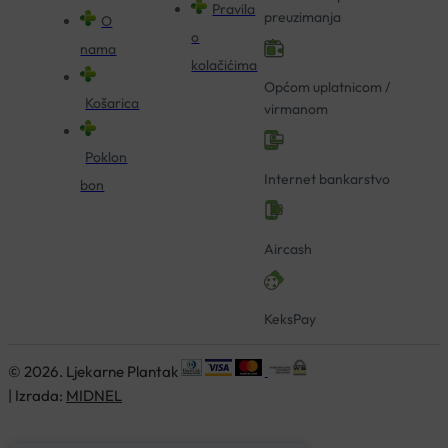
Pravila
preuzimanja
O
o
nama
kolačićima
Općom uplatnicom /
Košarica
virmanom
Poklon
Internet bankarstvo
bon
Aircash
KeksPay
© 2026. Ljekarne Plantak
| Izrada:
MIDNEL