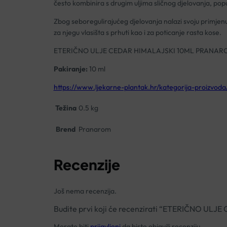
često kombinira s drugim uljima sličnog djelovanja, poput
Zbog seboregulirajućeg djelovanja nalazi svoju primjenu
za njegu vlasišta s prhuti kao i za poticanje rasta kose.
ETERIČNO ULJE CEDAR HIMALAJSKI 10ML PRANAR
Pakiranje:
10 ml
https://www.ljekarne-plantak.hr/kategorija-proizvod
Težina
0.5 kg
Brend
Pranarom
Recenzije
Još nema recenzija.
Budite prvi koji će recenzirati “ETERIČNO 
Morate biti
prijavljeni
da biste objavili recenziju.