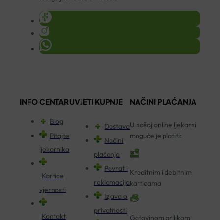
INFO CENTAR
UVJETI KUPNJE
NAČINI PLAĆANJA
Blog
U našoj online ljekarni
Dostava
Pitajte
moguće je platiti:
Načini
ljekarnika
plaćanja
Povrat i
Kreditnim i debitnim
Kartice
reklamacija
karticama
vjernosti
Izjava o
privatnosti
Kontakt
Gotovinom prilikom