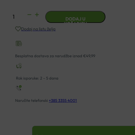
GEHWOL
DODAJ U
SOFT
KOŠARICU
Dodaj na listu želja
FEET
LOSION
SA
EKSTARKTOM
Besplatna dostava za narudžbe iznad €49,99
LOPOČA
I
SVILE
Rok isporuke: 2 – 5 dana
125ML
količina
Naručite telefonski
+385 3355 4001