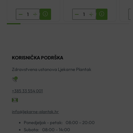
AVENE
EUCERIN
L
CLEANANCE
HYALURON
R
HYDRA
FILLER
P
UMIRUJUĆA
SPF15
LI
KREMA
DNEVNA
K
ZA
KREMA
S
KORISNIČKA PODRŠKA
ČIŠĆENJE
NORMALNA
1
200ML
MJEŠOVITA
ko
Zdravstvena ustanova Ljekarne Plantak
količina
KOŽA
50ML
količina
+385 33 554 001
info@ljekarne-plantak.hr
Ponedjeljak - petak:
08:00 – 20:00
Subota:
08:00 – 14:00