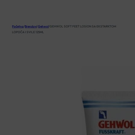
KOŠARICA
Početna
/
Brendovi
/
Gehwol
/
GEHWOL SOFT FEET LOSION SA EKSTARKTOM
LOPOČA I SVILE 125ML