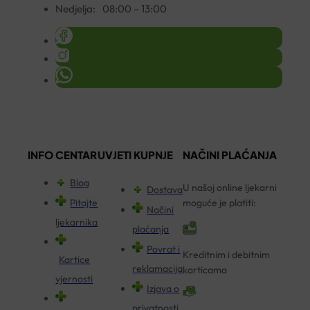
Nedjelja:
08:00 – 13:00
INFO CENTAR
UVJETI KUPNJE
NAČINI PLAĆANJA
Blog
U našoj online ljekarni
Dostava
Pitajte
moguće je platiti:
Načini
ljekarnika
plaćanja
Povrat i
Kreditnim i debitnim
Kartice
reklamacija
karticama
vjernosti
Izjava o
privatnosti