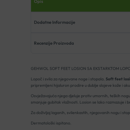
Opis
Dodatne Informacije
Recenzije Proizvoda
GEHWOL SOFT FEET LOSION SA EKSTARKTOM LOPOČ
Lopoč i svila za njegovane noge i stopala.
Soft feet los
pripremljeni hijaluron prodire u dublje slojeve kože i ak
Osvježavajuća njega djeluje protiv umornih, teških nogu,
smanjuje gubitak vlažnosti. Losion se lako razmazuje i br
Za doživljaj laganih, svilenkastih, njegovanih nogu i stop
Dermatološki ispitano.