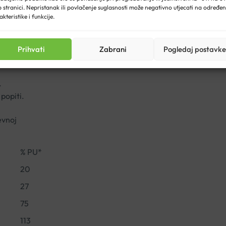
 stranici. Nepristanak ili povlačenje suglasnosti može negativno utjecati na određe
akteristike i funkcije.
ehrani nije nadomjestak ili zamjena uravnoteženoj prehrani. Va
 male djece.
Prihvati
Zabrani
Pogledaj postavke
.
 popiti.
evnoj
% PU*
20
27
75
113