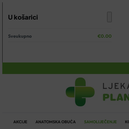
U košarici
Sveukupno
€
0.00
Nema proizvoda u košarici.
KOŠARICA
AKCIJE
ANATOMSKA OBUĆA
SAMOLIJEČENJE
K