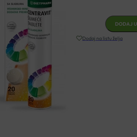
Okus naranče i grejpa.
CENTRAVIT
DODAJ U
ŠUMEĆE
TABLETE
Dodaj na listu želja
A20
DIETPHARM
količina
Besplatna dostava za narudžbe i
Rok isporuke: 2 – 5 dana
Naručite telefonski
+385 3355 400