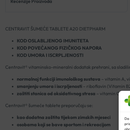
Recenzije Proizvoda
CENTRAVIT ŠUMEĆE TABLETE A20 DIETPHARM
KOD OSLABLJENOG IMUNITETA
KOD POVEĆANOG FIZIČKOG NAPORA
KOD UMORA I ISCRPLJENOSTI
Centravit® vitaminsko-mineralni dodatak prehrani, sa sladilim
normalnoj funkciji imunološkog sustava
– vitamin A, vi
smanjenju umora i iscrpljenosti
– riboflavin (Vitamin B2
zaštiti stanica od oksidativnog stresa
– vitamin C, sele
Centravit® šumeće tablete preporučaju se:
kao dodatna zaštita tijekom zimskih mjeseci
Da 
pri
osobama koji se bave sportom i rekreacijom
obr