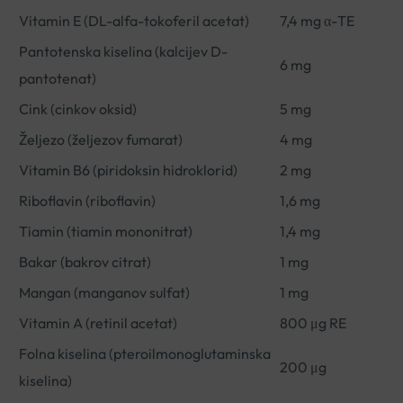
Vitamin E (DL-alfa-tokoferil acetat)
7,4 mg α-TE
Pantotenska kiselina (kalcijev D-
6 mg
pantotenat)
Cink (cinkov oksid)
5 mg
Željezo (željezov fumarat)
4 mg
Vitamin B6 (piridoksin hidroklorid)
2 mg
Riboflavin (riboflavin)
1,6 mg
Tiamin (tiamin mononitrat)
1,4 mg
Bakar (bakrov citrat)
1 mg
Mangan (manganov sulfat)
1 mg
Vitamin A (retinil acetat)
800 μg RE
Folna kiselina (pteroilmonoglutaminska
200 μg
kiselina)