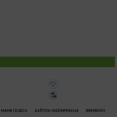
0
MAME I DJECA
ZAŠTITA I DEZINFEKCIJA
BRENDOVI
0