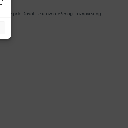
ne
žno je pridržavati se uravnoteženog i raznovrsnog