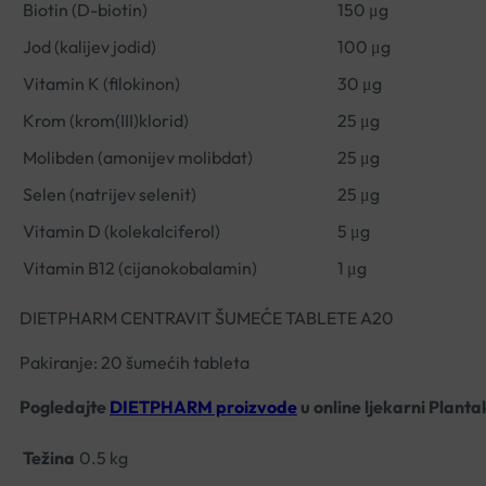
Biotin (D-biotin)
150 μg
Jod (kalijev jodid)
100 μg
Vitamin K (filokinon)
30 μg
Krom (krom(III)klorid)
25 μg
Molibden (amonijev molibdat)
25 μg
Selen (natrijev selenit)
25 μg
Vitamin D (kolekalciferol)
5 μg
Vitamin B12 (cijanokobalamin)
1 μg
DIETPHARM CENTRAVIT ŠUMEĆE TABLETE A20
Pakiranje: 20 šumećih tableta
Pogledajte
DIETPHARM proizvode
u online ljekarni Planta
Težina
0.5 kg