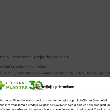
a, okusa naranče i grejpa, koji doprinosi:
tamin D, bakar, cink i selen
), niacin, pantotenska kiselina, vitamin B6 , folati (folna kiselin
n, cink
Upravljajte pristankom
bismo pružili najbolje iskustvo, koristimo tehnologije poput kolačića za čuvanje i/ili
stup informacijama o uređaju. Suglasnost s ovim tehnologijama će nam omogućiti d
ađujemo podatke kao što su ponašanje pri pregledavanju ili jedinstveni ID-ovi na ov