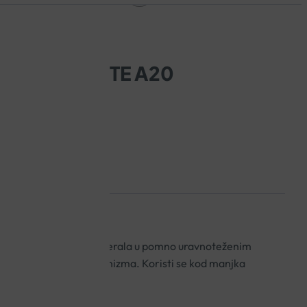
MEĆE TABLETE A20
adrže 23 vitamina i minerala u pomno uravnoteženim
o funkcioniranje organizma. Koristi se kod manjka
ta.