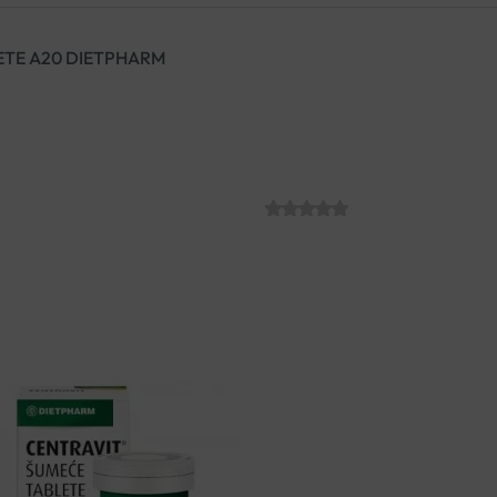
ETE A20 DIETPHARM
CENTRAVIT ŠU
DIETPHARM
SKU:
C010173
€
6.79
Centravit® šumeće tablete s
količinama važnim za normaln
energije i oslabljenog imunite