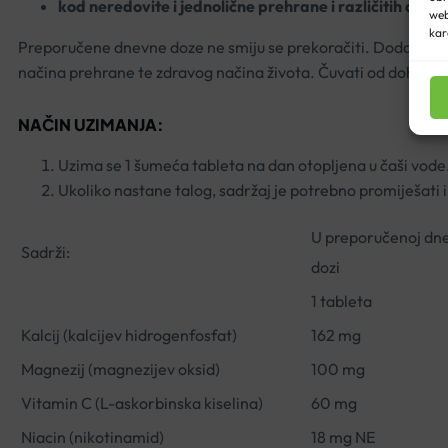
kod neredovite i jednolične prehrane i različitih dijeta
web
kar
Preporučene dnevne doze ne smiju se prekoračiti. Dodatak pr
načina prehrane te zdravog načina života. Čuvati od dohvata
NAČIN UZIMANJA:
Uzima se 1 šumeća tableta na dan otopljena u čaši vode
Ukoliko nastane talog, sadržaj je potrebno promiješati i
U preporučenoj dn
Sadrži:
dozi
1 tableta
Kalcij (kalcijev hidrogenfosfat)
162 mg
Magnezij (magnezijev oksid)
100 mg
Vitamin C (L-askorbinska kiselina)
60 mg
Niacin (nikotinamid)
18 mg NE