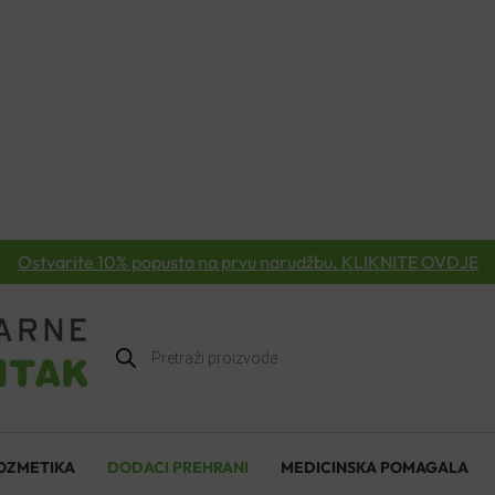
Ostvarite 10% popusta na prvu narudžbu. KLIKNITE OVDJE
Products
search
OZMETIKA
DODACI PREHRANI
MEDICINSKA POMAGALA