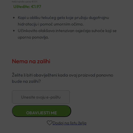
Naša najniža cijena:
€
13.11
Uštedite:
€
1.97
Kapi u obliku tekućeg gela koje pružaju dugotrajnu
hidrataciju i pomoć umornim očima.
Učinkovito olakšava intenzivan osjećaja suhoće koji se
uporno ponavlja.
Nema na zalihi
Dodaj na listu želja