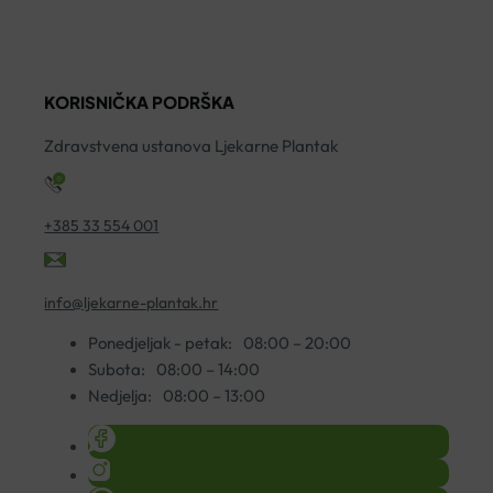
1
IMUNO
LACALUT
ko
C
WHITE
500
75ML
KORISNIČKA PODRŠKA
KAPSULE
količina
A30
Zdravstvena ustanova Ljekarne Plantak
količina
+385 33 554 001
info@ljekarne-plantak.hr
Ponedjeljak - petak:
08:00 – 20:00
Subota:
08:00 – 14:00
Nedjelja:
08:00 – 13:00