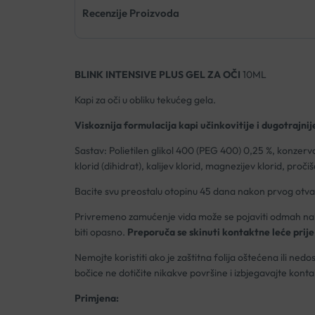
Recenzije Proizvoda
BLINK INTENSIVE PLUS GEL ZA OČI
10ML
Kapi za oči u obliku tekućeg gela.
Viskoznija formulacija kapi učinkovitije i dugotrajnij
Sastav: Polietilen glikol 400 (PEG 400) 0,25 %, konzervan
klorid (dihidrat), kalijev klorid, magnezijev klorid, proč
Bacite svu preostalu otopinu 45 dana nakon prvog otvar
Privremeno zamućenje vida može se pojaviti odmah nako
biti opasno.
Preporuča se skinuti kontaktne leće prij
Nemojte koristiti ako je zaštitna folija oštećena ili nedo
bočice ne dotičite nikakve površine i izbjegavajte kontak
Primjena: