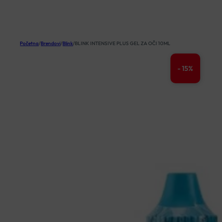
KOŠARICA
Početna
/
Brendovi
/
Blink
/
BLINK INTENSIVE PLUS GEL ZA OČI 10ML
- 15%