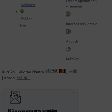
Općom uplatnicom /
Košarica
virmanom
Poklon
Internet bankarstvo
bon
Aircash
KeksPay
© 2026. Ljekarne Plantak
| Izrada:
MIDNEL
10% popusta na prvu narudžbu