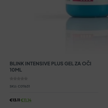
BLINK INTENSIVE PLUS GEL ZA OČI
10ML
SKU:
C011631
€
13.11
€
11.14