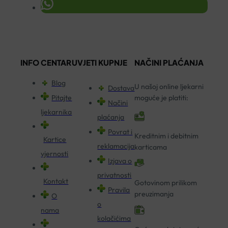
INFO CENTAR
UVJETI KUPNJE
NAČINI PLAĆANJA
Blog
U našoj online ljekarni
Dostava
Pitajte
moguće je platiti:
Načini
ljekarnika
plaćanja
Povrat i
Kreditnim i debitnim
Kartice
reklamacija
karticama
vjernosti
Izjava o
privatnosti
Kontakt
Gotovinom prilikom
Pravila
preuzimanja
O
o
nama
kolačićima