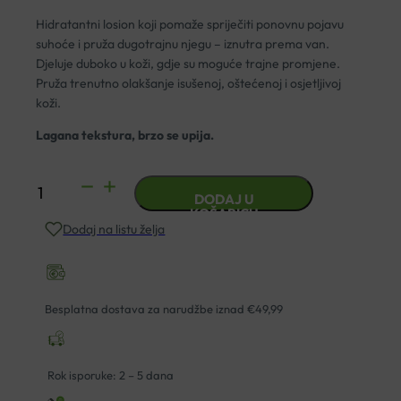
Hidratantni losion koji pomaže spriječiti ponovnu pojavu
suhoće i pruža dugotrajnu njegu – iznutra prema van.
Djeluje duboko u koži, gdje su moguće trajne promjene.
Pruža trenutno olakšanje isušenoj, oštećenoj i osjetljivoj
koži.
Lagana tekstura, brzo se upija.
BEPANTHOL
DODAJ U
DERMA
KOŠARICU
Dodaj na listu želja
HIDRATANTNI
LOSION
400ML
količina
Besplatna dostava za narudžbe iznad €49,99
Rok isporuke: 2 – 5 dana