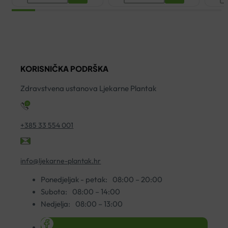
CLEANANCE
PURETE
T
HYDRA
THERMALE
V
UMIRUJUĆA
PJENA
S
KREMA
ZA
5
ZA
ČIŠĆENJE
ko
KORISNIČKA PODRŠKA
ČIŠĆENJE
150ML
200ML
količina
Zdravstvena ustanova Ljekarne Plantak
količina
+385 33 554 001
info@ljekarne-plantak.hr
Ponedjeljak - petak:
08:00 – 20:00
Subota:
08:00 – 14:00
Nedjelja:
08:00 – 13:00