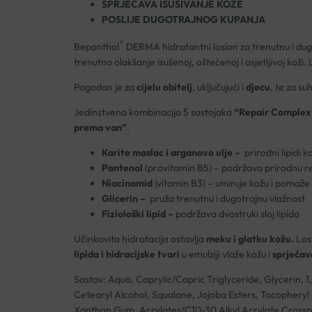
SPRJEČAVA ISUŠIVANJE KOŽE
POSLIJE DUGOTRAJNOG KUPANJA
®
Bepanthol
DERMA hidratantni losion za trenutnu i dugot
trenutno olakšanje isušenoj, oštećenoj i osjetljivoj koži.
Pogodan je za
cijelu obitelj
, uključujući i
djecu
, te za su
Jedinstvena kombinacija 5 sastojaka
“Repair Complex
prema van”
.
Karite maslac i arganovo ulje –
prirodni lipidi 
Pantenol
(provitamin B5) – podržava prirodnu re
Niacinamid
(vitamin B3) – umiruje kožu i pomaže 
Glicerin –
pruža trenutnu i dugotrajnu vlažnost
Fiziološki lipid –
podržava dvostruki sloj lipida
Učinkovita hidratacija ostavlja
meku i glatku kožu.
Losi
lipida i hidracijske tvari
u emulziji vlaže kožu i
sprječava
Sastav: Aqua, Caprylic/Capric Triglyceride, Glycerin, 
Cetearyl Alcohol, Squalane, Jojoba Esters, Tocopheryl 
Xanthan Gum, Acrylates/C10-30 Alkyl Acrylate Crosspo