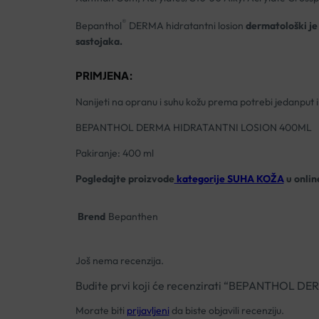
®
Bepanthol
DERMA hidratantni losion
dermatološki je 
sastojaka.
PRIMJENA:
Nanijeti na opranu i suhu kožu prema potrebi jedanput il
BEPANTHOL DERMA HIDRATANTNI LOSION 400ML
Pakiranje: 400 ml
Pogledajte proizvode
kategorije SUHA KOŽA
u onlin
Brend
Bepanthen
Još nema recenzija.
Budite prvi koji će recenzirati “BEPANTHOL
Morate biti
prijavljeni
da biste objavili recenziju.