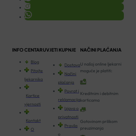
INFO CENTAR
UVJETI KUPNJE
NAČINI PLAĆANJA
Blog
U našoj online ljekarni
Dostava
Pitajte
moguće je platiti:
Načini
ljekarnika
plaćanja
Povrat i
Kreditnim i debitnim
Kartice
reklamacija
karticama
vjernosti
Izjava o
privatnosti
Kontakt
Gotovinom prilikom
Pravila
preuzimanja
O
o