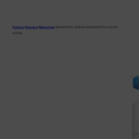
KOŠARICA
Početna
/
Brendovi
/
Bepanthen
/
BEPANTHOL DERMA HIDRATANTNI LOSION
400ML