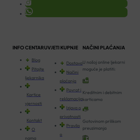
INFO CENTAR
UVJETI KUPNJE
NAČINI PLAĆANJA
Blog
U našoj online ljekarni
Dostava
Pitajte
moguće je platiti:
Načini
ljekarnika
plaćanja
Povrat i
Kreditnim i debitnim
Kartice
reklamacija
karticama
vjernosti
Izjava o
privatnosti
Kontakt
Gotovinom prilikom
Pravila
preuzimanja
O
o
nama