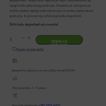
Bepanthen® Baby mast nježna je mast s pantenolom za
njegu kože pelenskog područja. Posebno je razvijena za
zaštitu nježne dječje kože od uzroka crvenila u pelenskom
području, te prevenciju oštećenja kože dojenčadi.
Štiti kožu dojenčadi od crvenila!
BEPANTHEN
DODAJ U
BABY
KOŠARICU
Dodaj na listu želja
MAST
30G
količina
Besplatna dostava za narudžbe iznad €49,99
Rok isporuke: 2 – 5 dana
Naručite telefonski
+385 3355 4001