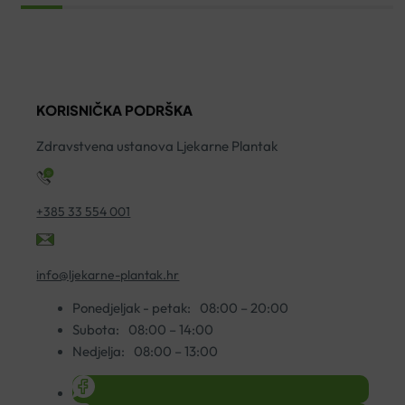
B
CONTROL
2
GEL
ko
ZA
ČIŠĆENJE
2U1
KORISNIČKA PODRŠKA
200ML
Zdravstvena ustanova Ljekarne Plantak
količina
+385 33 554 001
info@ljekarne-plantak.hr
Ponedjeljak - petak:
08:00 – 20:00
Subota:
08:00 – 14:00
Nedjelja:
08:00 – 13:00