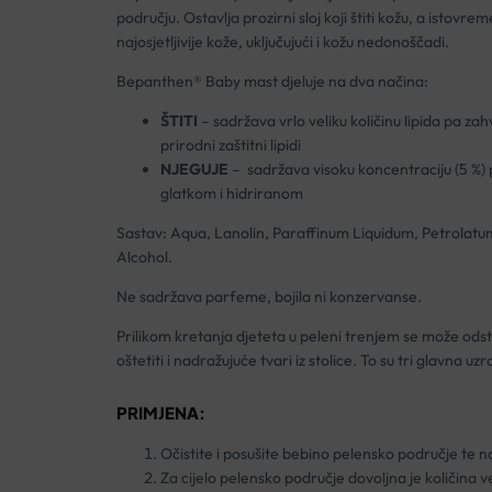
području. Ostavlja prozirni sloj koji štiti kožu, a isto
najosjetljivije kože, uključujući i kožu nedonoščadi.
Bepanthen® Baby mast djeluje na dva načina:
ŠTITI
– sadržava vrlo veliku količinu lipida pa zah
prirodni zaštitni lipidi
NJEGUJE
– sadržava visoku koncentraciju (5 %) 
glatkom i hidriranom
Sastav: Aqua, Lanolin, Paraffinum Liquidum, Petrolatum
Alcohol.
Ne sadržava parfeme, bojila ni konzervanse.
Prilikom kretanja djeteta u peleni trenjem se može odstr
oštetiti i nadražujuće tvari iz stolice. To su tri glavna 
PRIMJENA:
Očistite i posušite bebino pelensko područje te n
Za cijelo pelensko područje dovoljna je količina v