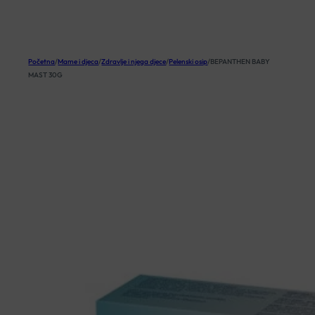
KOŠARICA
Početna
/
Mame i djeca
/
Zdravlje i njega djece
/
Pelenski osip
/
BEPANTHEN BABY
MAST 30G