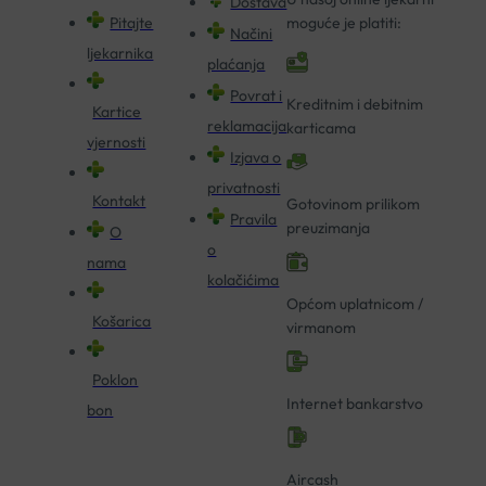
Dostava
Pitajte
moguće je platiti:
Načini
ljekarnika
plaćanja
Povrat i
Kreditnim i debitnim
Kartice
reklamacija
karticama
vjernosti
Izjava o
privatnosti
Kontakt
Gotovinom prilikom
Pravila
preuzimanja
O
o
nama
kolačićima
Općom uplatnicom /
Košarica
virmanom
Poklon
Internet bankarstvo
bon
Aircash