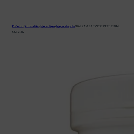
KOŠARICA
Početna
/
Kozmetika
/
Njega tijela
/
Njega stopala
/
BALZAM ZA TVRDE PETE 250ML
SALVIJA