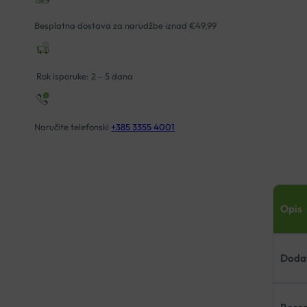
Besplatna dostava za narudžbe iznad €49,99
Rok isporuke: 2 – 5 dana
Naručite telefonski
+385 3355 4001
Opis
Dodat