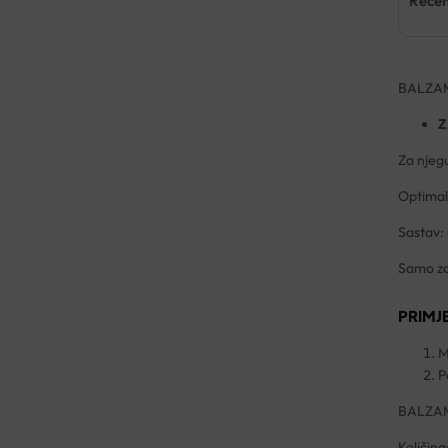
Recen
BALZAM
Z
Za njegu
Optimal
Sastav: 
Samo za
PRIMJ
M
P
BALZAM
Količina