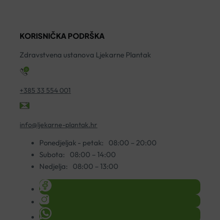
500
količina
A
KAPSULE
ko
A30
KORISNIČKA PODRŠKA
količina
Zdravstvena ustanova Ljekarne Plantak
+385 33 554 001
info@ljekarne-plantak.hr
Ponedjeljak - petak:
08:00 – 20:00
Subota:
08:00 – 14:00
Nedjelja:
08:00 – 13:00