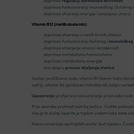
doprinosi
regulaciji hormonske aktivnosti
doprinosi funkcioniranju imunološkog i živčanog 
doprinosi stvaranju energije i smanjenju umora
Vitamin B12 (metilkobalamin):
doprinosi stvaranju crvenih krvnih stanica
doprinosi funkcioniranju živčanog i
imunološkog 
doprinosi smanjenju umora i iscrpljenosti
doprinosi metabolizmu homocisteina
doprinosi metabolizmu energije
ima ulogu u
procesu dijeljenja stanica
Sastav: pročišćena voda, vitamin B1 (tiamin hidro klorid
natrij), vitamin B6 (piridoksin hidroklorid), kalijev sorb
Upozorenje:
pretjerano konzumiranje proizvoda može im
Prije uporabe protresti sadržaj bočice. Vratite poklopa
Ako je to slučaj, isperite je toplom vodom kako biste uklo
Nakon otvaranja upotrijebiti unutar šest mjeseci. Čuvati