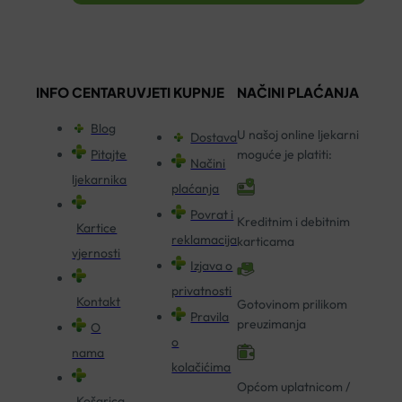
INFO CENTAR
UVJETI KUPNJE
NAČINI PLAĆANJA
Blog
U našoj online ljekarni
Dostava
Pitajte
moguće je platiti:
Načini
ljekarnika
plaćanja
Povrat i
Kreditnim i debitnim
Kartice
reklamacija
karticama
vjernosti
Izjava o
privatnosti
Kontakt
Gotovinom prilikom
Pravila
preuzimanja
O
o
nama
kolačićima
Općom uplatnicom /
Košarica