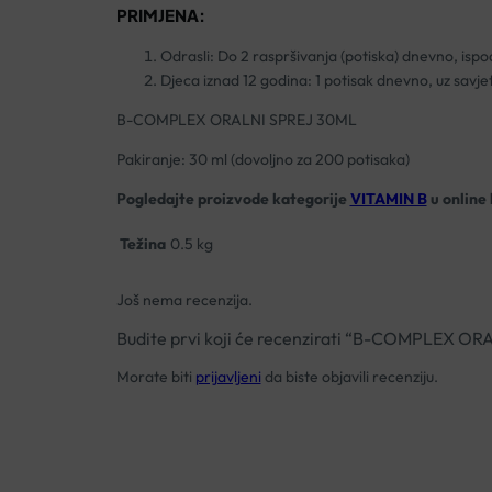
PRIMJENA:
Odrasli: Do 2 raspršivanja (potiska) dnevno, ispod
Djeca iznad 12 godina: 1 potisak dnevno, uz savjet
B-COMPLEX ORALNI SPREJ 30ML
Pakiranje: 30 ml (dovoljno za 200 potisaka)
Pogledajte proizvode kategorije
VITAMIN B
u online 
Težina
0.5 kg
Još nema recenzija.
Budite prvi koji će recenzirati “B-COMPLEX O
Morate biti
prijavljeni
da biste objavili recenziju.