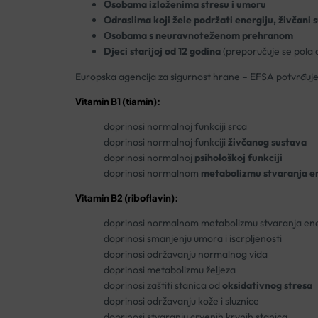
Osobama izloženima stresu i umoru
Odraslima koji žele podržati energiju, živčani s
Osobama s neuravnoteženom prehranom
Djeci starijoj od 12 godina
(preporučuje se pola d
Europska agencija za sigurnost hrane – EFSA potvrđuje
Vitamin B1 (tiamin):
doprinosi normalnoj funkciji srca
doprinosi normalnoj funkciji
živčanog sustava
doprinosi normalnoj
psihološkoj funkciji
doprinosi normalnom
metabolizmu stvaranja e
Vitamin B2 (riboflavin):
doprinosi normalnom metabolizmu stvaranja ene
doprinosi smanjenju umora i iscrpljenosti
doprinosi održavanju normalnog vida
doprinosi metabolizmu željeza
doprinosi zaštiti stanica od
oksidativnog stresa
doprinosi održavanju kože i sluznice
doprinosi stvaranju crvenih krvnih stanica