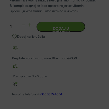
Vitamini B skupine imaju sinergijski i multifunkcijski učinak.
B-kompleks sprej se lako apsorbira jer se vitamini
isporučuju kroz sluznicu usta izravno u krvotok.
B-
DODAJ U
COMPLEX
KOŠARICU
Dodaj na listu želja
ORALNI
SPREJ
30ML
količina
Besplatna dostava za narudžbe iznad €49,99
Rok isporuke: 2 – 5 dana
Naručite telefonski
+385 3355 4001