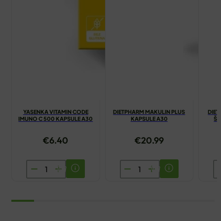
YASENKA VITAMIN CODE
DIETPHARM MAKULIN PLUS
DIET
IMUNO C 500 KAPSULE A30
KAPSULE A30
ŠU
€
6.40
€
20.99
YASENKA
DIETPHARM
D
VITAMIN
MAKULIN
M
CODE
PLUS
3
IMUNO
KAPSULE
Š
C
A30
T