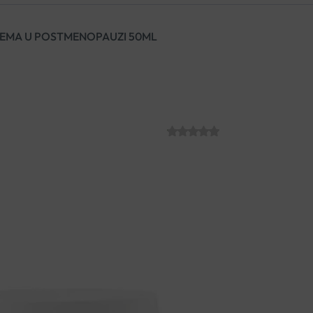
REMA U POSTMENOPAUZI 50ML
VICHY NEOVAD
POSTMENOPAU
SKU:
C011448
€
43.36
NEOVADIOL hranjiva anti-age
mehanizme protiv starenja kož
bore.