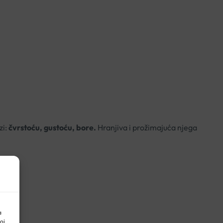
zi:
čvrstoću, gustoću, bore.
Hranjiva i prožimajuća njega
a
oj