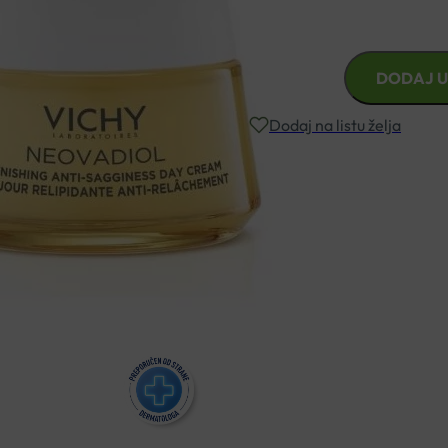
ZA VRLO SUHU I ZRELU KOŽ
VICHY
DODAJ U
NEOVADIOL
DNEVNA
Dodaj na listu želja
KREMA
U
POSTMENOPAUZI
Besplatna dostava za narudžbe i
50ML
količina
Rok isporuke: 2 – 5 dana
Naručite telefonski
+385 3355 400