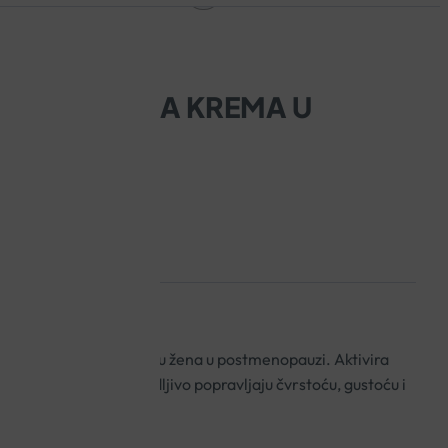
IOL DNEVNA KREMA U
ZI 50ML
 dnevna krema za kožu žena u postmenopauzi. Aktivira
e u menopauzi koji vidljivo popravljaju čvrstoću, gustoću i