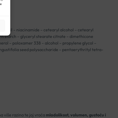
ne
bran oil – niacinamide – cetearyl alcohol – cetearyl
rn starch – glyceryl stearate citrate – dimethicone
erol – poloxamer 338 – alcohol – propylene glycol –
angustifolia seed polysaccharide – pentaerythrityl tetra-
 više razina te joj vraća
mladolikost, volumen, gustoću i