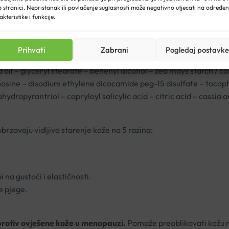
 stranici. Nepristanak ili povlačenje suglasnosti može negativno utjecati na određe
anje izražene
, a
ovješenost se smanjuje
.
akteristike i funkcije.
a s osjetljivom kožom u menopauzi.
Prihvati
Zabrani
Pogledaj postavke
ermum parkii butter / shea butter – oryza sativa bran oil / rice 
 oil – glyceryl stearate – behenyl alcohol – zea mays starch / co
sine – disodium ethylene dicocamide peg-15 disulfate – tocoph
dropyrantriol – capryloyl salicylic acid – citric acid – cassia 
rzavaju vidljivo starenje kože na 5 razina:
 na gustoći i elastičnosti.
e pjege.
protiv ovješene kože u menopauzi.
Pomaže preoblikovati kožu na