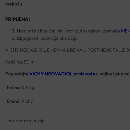
mekoću
.
PRIMJENA:
Nanijeti na lice, čeljust i vrat ujutro nakon upotrebe
MEN
Izbjegavati područje oko očiju.
VICHY NEOVADIOL DNEVNA KREMA U POSTMENOPAUZI 
Količina: 50 ml
Pogledajte
VICHY NEOVADIOL proizvode
u online ljekarn
Težina
0.5 kg
Brend
Vichy
Još nema recenzija.