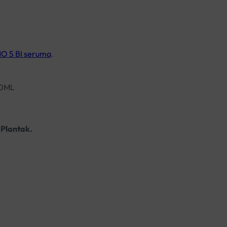
O 5 BI seruma
.
50ML
i Plantak.