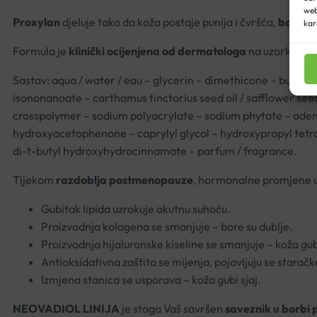
web
Proxylan
djeluje tako da koža postaje punija i čvršća,
bore m
kar
Formula je
klinički ocijenjena od dermatologa
na uzorku žen
Sastav: aqua / water / eau – glycerin – dimethicone – butyrosp
isononanoate – carthamus tinctorius seed oil / safflower seed
crosspolymer – sodium polyacrylate – sodium phytate – adeno
hydroxyacetophenone – caprylyl glycol – hydroxypropyl tetrahy
di-t-butyl hydroxyhydrocinnamate – parfum / fragrance.
Tijekom
razdoblja postmenopauze
, hormonalne promjene ub
Gubitak lipida uzrokuje akutnu suhoću.
Proizvodnja kolagena se smanjuje – bore su dublje.
Proizvodnja hijaluronske kiseline se smanjuje – koža gubi
Antioksidativna zaštita se mijenja, pojavljuju se staračk
Izmjena stanica se usporava – koža gubi sjaj.
NEOVADIOL LINIJA
je stoga Vaš savršen
saveznik u borbi 