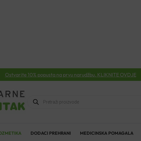
Ostvarite 10% popusta na prvu narudžbu. KLIKNITE OVDJE
Products
search
OZMETIKA
DODACI PREHRANI
MEDICINSKA POMAGALA