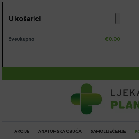
U košarici
Sveukupno
€
0.00
Nema proizvoda u košarici.
KOŠARICA
AKCIJE
ANATOMSKA OBUĆA
SAMOLIJEČENJE
K