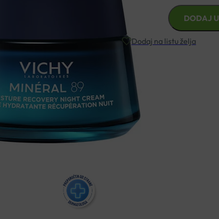
VICHY
DODAJ U
MINERAL
89
Dodaj na listu želja
MELATONIN
NOĆNA
KREMA
Besplatna dostava za narudžbe i
50ML
količina
Rok isporuke: 2 – 5 dana
Naručite telefonski
+385 3355 400