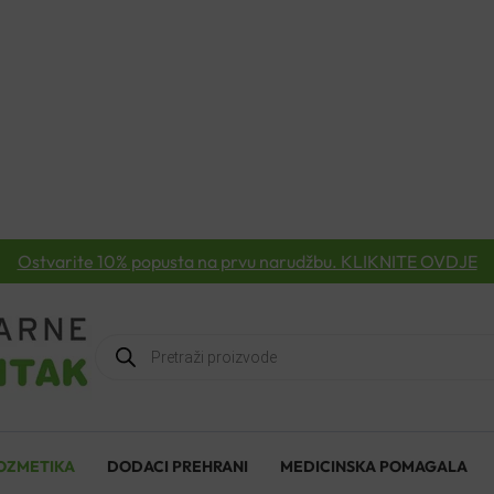
Ostvarite 10% popusta na prvu narudžbu. KLIKNITE OVDJE
Products
search
OZMETIKA
DODACI PREHRANI
MEDICINSKA POMAGALA