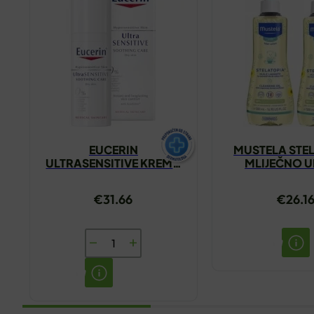
EUCERIN
MUSTELA STE
ULTRASENSITIVE KREMA
MLIJEČNO U
ZA SUHU KOŽU 50ML
KUPANJE 1+1
€
31.66
€
26.1
EUCERIN
ULTRASENSITIVE
KREMA
ZA