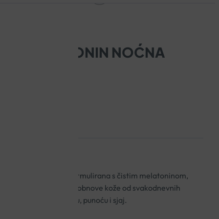
L 89 MELATONIN NOĆNA
navljanje hidracije, formulirana s čistim melatoninom,
neralima za ubrzavanje obnove kože od svakodnevnih
uz pojačanu hidrataciju, punoću i sjaj.