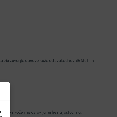
a ubrzavanje obnove kože od svakodnevnih štetnih
a
li se s kože i ne ostavlja mrlje na jastucima.
oj