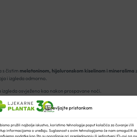
 s čistim
melatoninom, hijaluronskom kiselinom i mineralima
z
aja i izgleda odmorno.
koja izgleda osvježeno kao nakon prospavane noći.
tiče antioksidacijsku obranu
Upravljajte pristankom
že
zadržavajući 1000x više vode od svoje težine
vlage kože, štiteći od onečišćenja
bismo pružili najbolje iskustvo, koristimo tehnologije poput kolačića za čuvanje i/ili
stup informacijama o uređaju. Suglasnost s ovim tehnologijama će nam omogućiti d
am pomogne opustiti se prije spavanja. Nevidljiva na koži, ne gu
ađujemo podatke kao što su ponašanje pri pregledavanju ili jedinstveni ID-ovi na ov