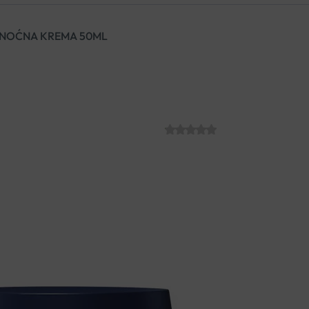
N NOĆNA KREMA 50ML
VICHY MINERA
KREMA 50ML
SKU:
C014073
€
30.34
Minéral 89 Noćna krema za ob
hijaluronskom kiselinom i mi
štetnih utjecaja. Probudite se 