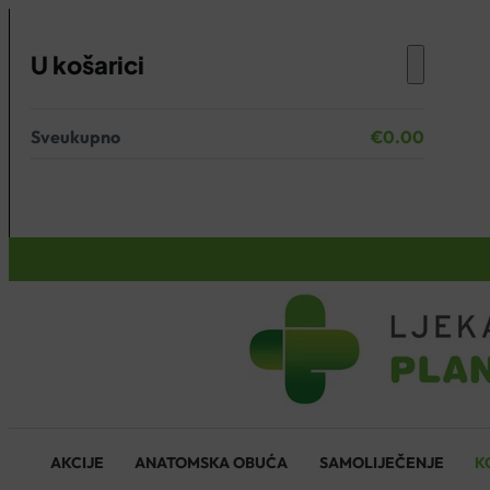
U košarici
Sveukupno
€
0.00
Nema proizvoda u košarici.
KOŠARICA
AKCIJE
ANATOMSKA OBUĆA
SAMOLIJEČENJE
K