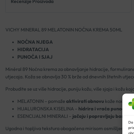
Recenzije Proizvoda
VICHY MINERAL 89 MELATONIN NOĆNA KREMA 50ML
NOĆNA NJEGA
HIDRATACIJA
PUNOĆA I SJAJ
Minéral 89 Noćna krema za obnavljanje hidracije, formulirana
utjecaja. Koža se obnavlja 30 % brže od dnevnih štetnih utjec
Probudite se uz više hidracije, puniju kožu, više sjaja i kožu 
MELATONIN – pomaže
aktivirati obnovu
kože noću i
po
HIJALURONSKA KISELINA –
hidrira i vraća punoću ko
ESENCIJALNI MINERALI –
jačaju i popravljaju barijeru
Da 
pri
Ugodna i topljiva tekstura obogaćena mirisom osmišljenim da v
obr