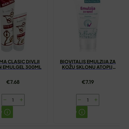
A CLASIC DIVLJI
BIOVITALIS EMULZIJA ZA
N EMULGEL 300ML
KOŽU SKLONU ATOPIJI
50ML
€
7.68
€
7.19
PHARMA
BIOVITALIS
CLASIC
EMULZIJA
DIVLJI
ZA
KESTEN
KOŽU