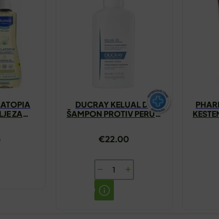
LATOPIA
DUCRAY KELUAL DS
PHARM
LJE ZA
ŠAMPON PROTIV PERUTI
KESTE
 GRATIS
100ML
6
€
22.00
DUCRAY
KELUAL
DS
ŠAMPON