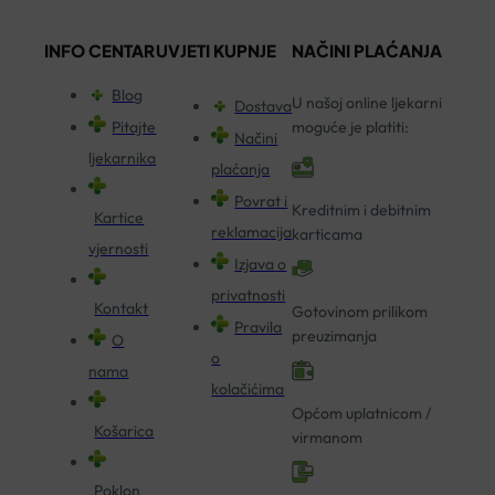
INFO CENTAR
UVJETI KUPNJE
NAČINI PLAĆANJA
Blog
U našoj online ljekarni
Dostava
Pitajte
moguće je platiti:
Načini
ljekarnika
plaćanja
Povrat i
Kreditnim i debitnim
Kartice
reklamacija
karticama
vjernosti
Izjava o
privatnosti
Kontakt
Gotovinom prilikom
Pravila
preuzimanja
O
o
nama
kolačićima
Općom uplatnicom /
Košarica
virmanom
Poklon