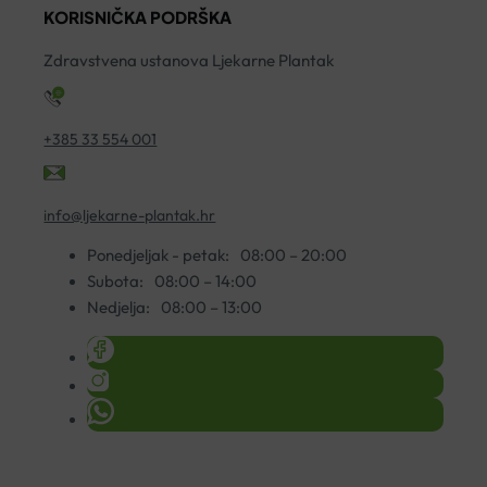
M
KORISNIČKA PODRŠKA
SPF50
K
KREMA
Zdravstvena ustanova Ljekarne Plantak
5
50ML
ko
količina
+385 33 554 001
info@ljekarne-plantak.hr
Ponedjeljak - petak:
08:00 – 20:00
Subota:
08:00 – 14:00
Nedjelja:
08:00 – 13:00