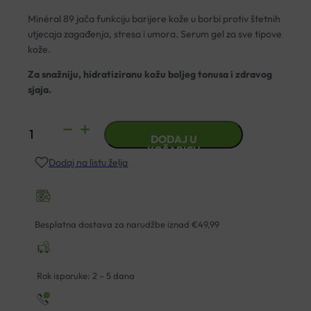
Minéral 89 jača funkciju barijere kože u borbi protiv štetnih
utjecaja zagađenja, stresa i umora. Serum gel za sve tipove
kože.
Za snažniju, hidratiziranu kožu boljeg tonusa i zdravog
sjaja.
VICHY
DODAJ U
MINÉRAL
KOŠARICU
Dodaj na listu želja
89
BOOSTER
ZA
SNAŽNIJU
Besplatna dostava za narudžbe iznad €49,99
KOŽU
50ML
količina
Rok isporuke: 2 – 5 dana