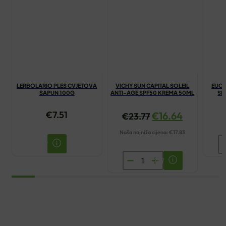
LERBOLARIO PLES CVJETOVA
VICHY SUN CAPITAL SOLEIL
EUCE
SAPUN 100G
ANTI-AGE SPF50 KREMA 50ML
SP
NORMA
€
7.51
€
16.64
€
23.77
Naša najniža cijena:
€
17.83
E
H
VICHY
F
SUN
S
CAPITAL
D
SOLEIL
K
ANTI-
N
AGE