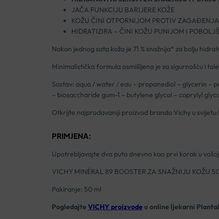
JAČA FUNKCIJU BARIJERE KOŽE
KOŽU ČINI OTPORNIJOM PROTIV ZAGAĐENJA
HIDRATIZIRA – ČINI KOŽU PUNIJOM I POBOL
Nakon jednog sata koža je 71 % snažnija* za bolju hidrat
Minimalistička formula osmišljena je sa sigurnošću i tole
Sastav: aqua / water / eau – propanediol – glycerin – 
– biosaccharide gum-1 – butylene glycol – caprylyl gly
Otkrijte najprodavaniji proizvod branda Vichy u svijetu
PRIMJENA:
Upotrebljavajte dva puta dnevno kao prvi korak u vašoj r
VICHY MINÉRAL 89 BOOSTER ZA SNAŽNIJU KOŽU 5
Pakiranje: 50 ml
Pogledajte
VICHY proizvode
u online ljekarni Planta