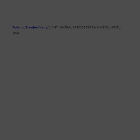
KOŠARICA
Početna
/
Brendovi
/
Vichy
/
VICHY MINÉRAL 89 BOOSTER ZA SNAŽNIJU KOŽU
50ML