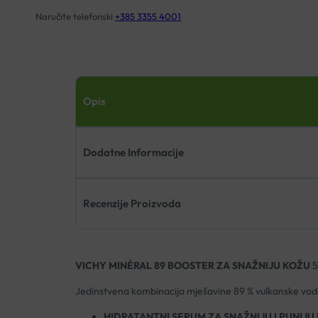
Naručite telefonski
+385 3355 4001
Opis
Dodatne Informacije
Recenzije Proizvoda
VICHY MINÉRAL 89 BOOSTER ZA SNAŽNIJU KOŽU
5
Jedinstvena kombinacija mješavine 89 % vulkanske vode
HIDRATANTNI SERUM ZA SNAŽNIJU I PUNIJU