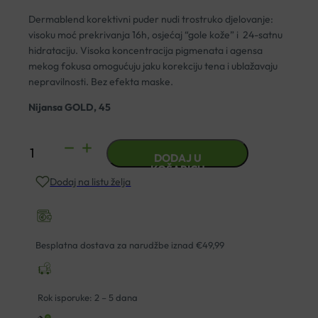
Dermablend korektivni puder nudi trostruko djelovanje:
visoku moć prekrivanja 16h, osjećaj “gole kože” i 24-satnu
hidrataciju. Visoka koncentracija pigmenata i agensa
mekog fokusa omogućuju jaku korekciju tena i ublažavaju
nepravilnosti. Bez efekta maske.
Nijansa GOLD, 45
VICHY
DODAJ U
DERMABLEND
KOŠARICU
Dodaj na listu želja
SPF28
KOREKTIVNI
PUDER
45
Besplatna dostava za narudžbe iznad €49,99
30ML
količina
Rok isporuke: 2 – 5 dana