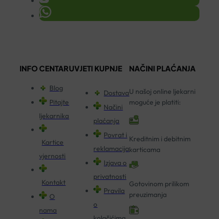
INFO CENTAR
UVJETI KUPNJE
NAČINI PLAĆANJA
Blog
U našoj online ljekarni
Dostava
Pitajte
moguće je platiti:
Načini
ljekarnika
plaćanja
Povrat i
Kreditnim i debitnim
Kartice
reklamacija
karticama
vjernosti
Izjava o
privatnosti
Kontakt
Gotovinom prilikom
Pravila
preuzimanja
O
o
nama
kolačićima