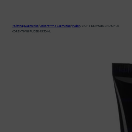
KOŠARICA
Početna
/
Kozmetika
/
Dekorativna kozmetika
/
Puderi
/
VICHY DERMABLEND SPF28
KOREKTIVNI PUDER 45 30ML