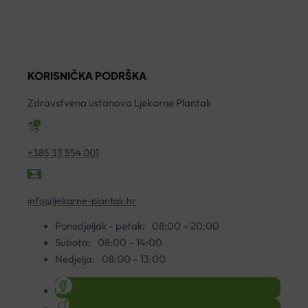
ZA
E
UMIRIVANJE
C
S
E
ORGANSKIM
K
KORISNIČKA PODRŠKA
BOŽUROM
2
200ML
ko
Zdravstvena ustanova Ljekarne Plantak
količina
+385 33 554 001
info@ljekarne-plantak.hr
Ponedjeljak - petak:
08:00 – 20:00
Subota:
08:00 – 14:00
Nedjelja:
08:00 – 13:00