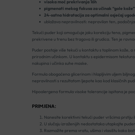
visoka moć prekrivanja 16h
pigmenati mekog fokusa za učinak “gole kože”
24-satna hidratacija za optimalni osjećaj ugod
ublažava nepravilnosti: nepravilan ten, podočnjaci,
Tekući puder koji omogućuje jaku korekciju tena, pigmen
prekrivene u trenu bez tragova ili grudica. Ten je ravnom
Puder postaje više tekući u kontaktu s toplinom kože, a 
prirodnim učinkom. U kontaktu s epidermisom tekstura p
nakupina i učinka suhe maske.
Formula obogaćena glicerinom i hlapljivim uljem biljnog
nepravilnosti s rezultatom ljepote kao kod klasičnih pu
Hipoalergena formula visoke tolerancije ispitana je po
PRIMJENA:
Nanesite korektivni tekući puder vršcima prstiju
U slučaju izraženijih nedostataka utapkajte puder
Razmažite prema vratu, ušima i vlasištu kako biste