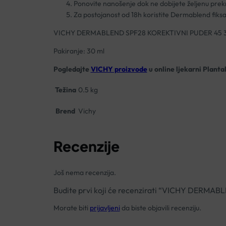
Ponovite nanošenje dok ne dobijete željenu prek
Za postojanost od 18h koristite Dermablend fiks
VICHY DERMABLEND SPF28 KOREKTIVNI PUDER 45 
Pakiranje: 30 ml
Pogledajte
VICHY proizvode
u online ljekarni Planta
Težina
0.5 kg
Brend
Vichy
Recenzije
Još nema recenzija.
Budite prvi koji će recenzirati “VICHY DERM
Morate biti
prijavljeni
da biste objavili recenziju.