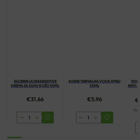
EUCERIN ULTRASENSITIVE
AVENE TERMALNA VODA SPREJ
VICH
KREMA ZA SUHU KOŽU 50ML
50ML
ANTI-
€
31.66
€
5.96
€
Naša
EUCERIN
AVENE
ULTRASENSITIVE
TERMALNA
V
KREMA
VODA
S