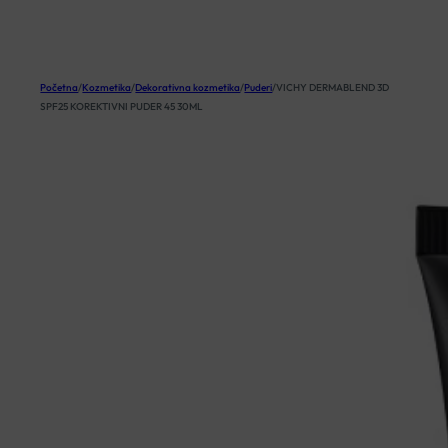
KOŠARICA
Početna
/
Kozmetika
/
Dekorativna kozmetika
/
Puderi
/
VICHY DERMABLEND 3D
SPF25 KOREKTIVNI PUDER 45 30ML