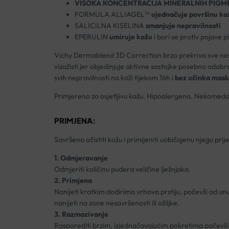
VISOKA KONCENTRACIJA MINERALNIH PIG
FORMULA ALLIAGEL™
ujednačuje površinu ko
SALICILNA KISELINA
smanjuje nepravilnosti
EPERULIN
umiruje kožu
i bori se protiv pojave 
Vichy Dermablend 3D Correction brzo prekriva sve nesav
vizažisti jer objedinjuje aktivne sastojke posebno oda
svih nepravilnosti na koži tijekom 16h i
bez učinka mas
Primjereno za osjetljivu kožu. Hipoalergeno. Nekomed
PRIMJENA:
Savršeno očistiti kožu i primijeniti uobičajenu njegu pr
1. Odmjeravanje
Odmjeriti količinu pudera veličine lješnjaka.
2. Primjena
Nanijeti kratkim dodirima vrhova prstiju, počevši od unu
nanijeti na zone nesavršenosti ili ožiljke.
3. Razmazivanje
Rasporediti brzim, izjednačavajućim pokretima počevši 