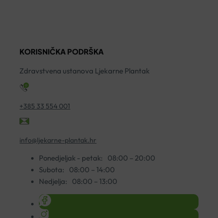
ZA
SPREJ
C
SUHU
50ML
S
KOŽU
količina
A
50ML
A
količina
KORISNIČKA PODRŠKA
S
K
Zdravstvena ustanova Ljekarne Plantak
5
ko
+385 33 554 001
info@ljekarne-plantak.hr
Ponedjeljak - petak:
08:00 – 20:00
Subota:
08:00 – 14:00
Nedjelja:
08:00 – 13:00