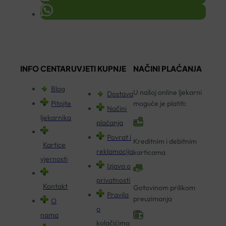
INFO CENTAR
UVJETI KUPNJE
NAČINI PLAĆANJA
Blog
U našoj online ljekarni
Dostava
Pitajte
moguće je platiti:
Načini
ljekarnika
plaćanja
Povrat i
Kreditnim i debitnim
Kartice
reklamacija
karticama
vjernosti
Izjava o
privatnosti
Kontakt
Gotovinom prilikom
Pravila
preuzimanja
O
o
nama
kolačićima