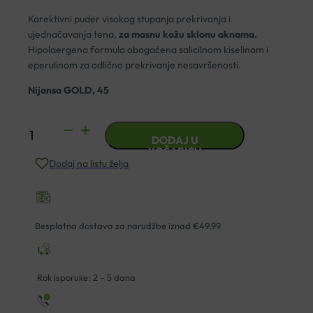
Korektivni puder visokog stupanja prekrivanja i
ujednačavanja tena,
za masnu kožu sklonu aknama.
Hipolaergena formula obogaćena salicilnom kiselinom i
eperulinom za odlično prekrivanje nesavršenosti.
Nijansa GOLD, 45
VICHY
DODAJ U
DERMABLEND
KOŠARICU
Dodaj na listu želja
3D
SPF25
KOREKTIVNI
PUDER
Besplatna dostava za narudžbe iznad €49,99
45
30ML
količina
Rok isporuke: 2 – 5 dana