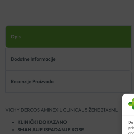
Opis
Dodatne Informacije
Recenzije Proizvoda
VICHY DERCOS AMINEXIL CLINICAL 5 ŽENE 21X6ML
KLINIČKI DOKAZANO
Da 
pri
SMANJUJE ISPADANJE KOSE
obr