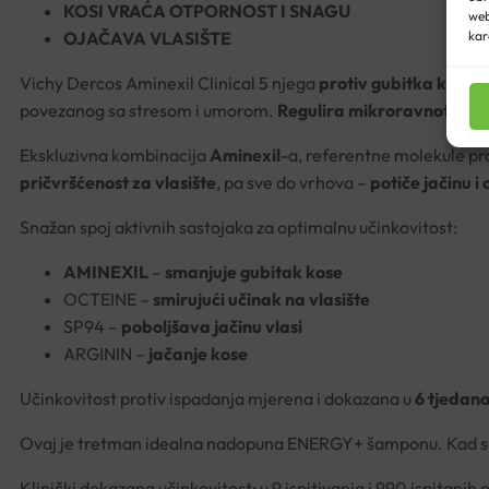
KOSI VRAĆA OTPORNOST I SNAGU
web
OJAČAVA VLASIŠTE
kar
Vichy Dercos Aminexil Clinical 5 njega
protiv gubitka kose
ko
povezanog sa stresom i umorom.
Regulira mikroravnotežu v
Ekskluzivna kombinacija
Aminexil
-a, referentne molekule pro
pričvršćenost za vlasište
, pa sve do vrhova –
potiče jačinu i
Snažan spoj aktivnih sastojaka za optimalnu učinkovitost:
AMINEXIL
–
smanjuje gubitak kose
OCTEINE –
smirujući učinak na vlasište
SP94 –
poboljšava jačinu vlasi
ARGININ –
jačanje kose
Učinkovitost protiv ispadanja mjerena i dokazana u
6 tjedan
Ovaj je tretman idealna nadopuna ENERGY+ šamponu. Kad se kor
Klinički dokazana učinkovitost: u 9 ispitivanja i 990 ispitanih 