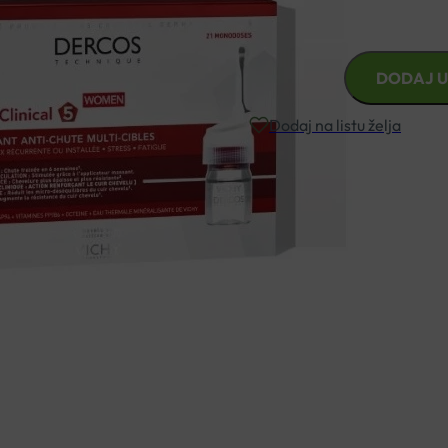
Njega protiv ispadanja kose
VICHY
DODAJ U
DERCOS
AMINEXIL
Dodaj na listu želja
CLINICAL
5
ŽENE
Besplatna dostava za narudžbe i
21X6ML
količina
Rok isporuke: 2 – 5 dana
Naručite telefonski
+385 3355 400