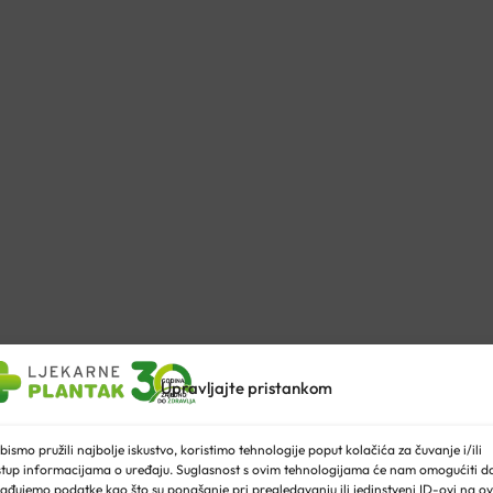
Upravljajte pristankom
bismo pružili najbolje iskustvo, koristimo tehnologije poput kolačića za čuvanje i/ili
stup informacijama o uređaju. Suglasnost s ovim tehnologijama će nam omogućiti d
ađujemo podatke kao što su ponašanje pri pregledavanju ili jedinstveni ID-ovi na ov