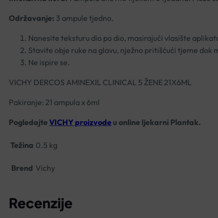
Održavanje:
3 ampule tjedno.
Nanesite teksturu dio po dio, masirajući vlasište aplikat
Stavite obje ruke na glavu, nježno pritišćući tjeme dok 
Ne ispire se.
VICHY DERCOS AMINEXIL CLINICAL 5 ŽENE 21X6ML
Pakiranje: 21 ampula x 6ml
Pogledajte
VICHY proizvode
u online ljekarni Plantak.
Težina
0.5 kg
Brend
Vichy
Recenzije