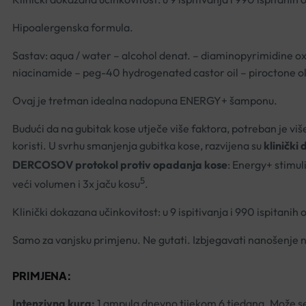
Hipoalergenska formula.
Sastav: aqua / water – alcohol denat. – diaminopyrimidine o
niacinamide – peg-40 hydrogenated castor oil – piroctone ola
Ovaj je tretman idealna nadopuna ENERGY+ šamponu.
Budući da na gubitak kose utječe više faktora, potreban je vi
koristi. U svrhu smanjenja gubitka kose, razvijena su
kliničk
DERCOSOV protokol protiv opadanja kose
: Energy+ stimul
5
veći volumen i 3x jaču kosu
.
Klinički dokazana učinkovitost: u 9 ispitivanja i 990 ispitanih 
Samo za vanjsku primjenu. Ne gutati. Izbjegavati nanošenje na
PRIMJENA:
Intenzivna kura:
1 ampula dnevno tijekom 6 tjedana. Može se 