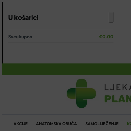
U košarici
Sveukupno
€
0.00
Nema proizvoda u košarici.
KOŠARICA
AKCIJE
ANATOMSKA OBUĆA
SAMOLIJEČENJE
K