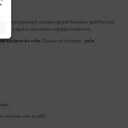
ne
iv ponavljajućeg ili ustaljenog gubitka kose i gubitka kose
 tjedna. Lagana, nemasna i neljepljiva tekstura.
od korijena do vrha
. Djeluje od korijena –
jača
naga.
jni volumen veći za 48%.