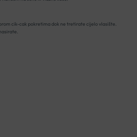
orom cik-cak pokretima dok ne tretirate cijelo vlasište.
masirate.