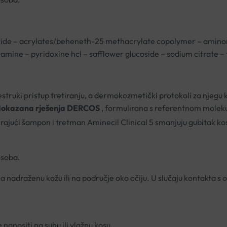
xide – acrylates/beheneth-25 methacrylate copolymer – aminomet
mine – pyridoxine hcl – safflower glucoside – sodium citrate –
šestruki pristup tretiranju, a dermokozmetički protokoli za njeg
i dokazana rješenja DERCOS
, formulirana s referentnom molek
irajući šampon i tretman Aminecil Clinical 5 smanjuju gubitak k
osoba.
 nadraženu kožu ili na područje oko očiju. U slučaju kontakta s
nanositi na suhu ili vlažnu kosu.