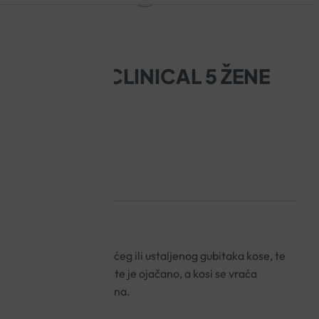
AMINEXIL CLINICAL 5 ŽENE
za žene kod ponavljajućeg ili ustaljenog gubitaka kose, te
esom i umorom. Vlasište je ojačano, a kosi se vraća
dljivi već nakon tri tjedna.