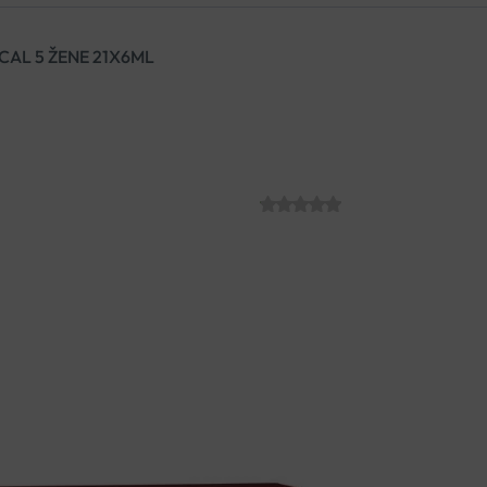
CAL 5 ŽENE 21X6ML
VICHY DERCOS 
21X6ML
SKU:
C006425
€
72.04
Ampule protiv ispadanja kose 
gubitka kose povezanog sa str
otpornost i snaga. Rezultati vi