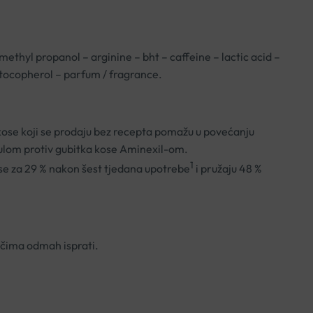
hyl propanol – arginine – bht – caffeine – lactic acid –
 tocopherol – parfum / fragrance.
u kose koji se prodaju bez recepta pomažu u povećanju
ulom protiv gubitka kose Aminexil-om.
1
ose za 29 % nakon šest tjedana upotrebe
i pružaju 48 %
 očima odmah isprati.