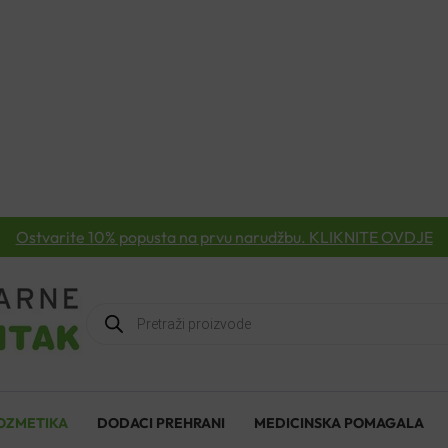
Ostvarite 10% popusta na prvu narudžbu. KLIKNITE OVDJE
Products
search
OZMETIKA
DODACI PREHRANI
MEDICINSKA POMAGALA