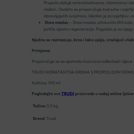
Propolis obiluje aminokiselinama, vitaminima i bi
vlažeći. Osobito se preporučuje kod suhe i osjetlji
obnavljajućih svojstava. Idealan je za osjetljivu i
Shea maslac
– Shea maslac učinkovito štiti kožu o
potiče njezinu regeneraciju. Pogodan je za njegu s
Nježno se razmazuje, brzo i lako upija, vraćajući vlaž
Primjena:
Preporučuje se za upotrebu kod novorođenčadi i djece
TRUDI HIDRATANTNA KREMA S PROPOLISOM 100M
Količina: 100 ml
Pogledajte sve
TRUDI
proizvode u našoj online ljekar
Težina
0.5 kg
Brend
Trudi