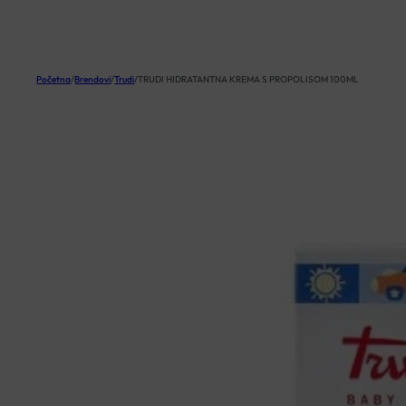
KOŠARICA
Početna
/
Brendovi
/
Trudi
/
TRUDI HIDRATANTNA KREMA S PROPOLISOM 100ML