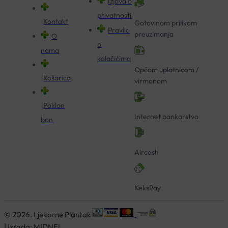
Izjava o
privatnosti
Kontakt
Gotovinom prilikom
Pravila
preuzimanja
O
o
nama
kolačićima
Općom uplatnicom /
Košarica
virmanom
Poklon
Internet bankarstvo
bon
Aircash
KeksPay
© 2026. Ljekarne Plantak
| Izrada:
MIDNEL