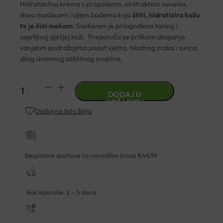
Hidratantna krema s propolisom, ekstraktom nevena,
shea maslacem i uljem badema koja
štiti, hidratizira kožu
te je čini mekom
. Sastavom je prilagođena tankoj i
osjetljivoj dječjoj koži. Preporuča se prilikom izlaganja
vanjskim podražajima poput vjetra, hladnog zraka i sunca
zbog iznimnog zaštitnog svojstva.
TRUDI
DODAJ U
HIDRATANTNA
KOŠARICU
Dodaj na listu želja
KREMA
S
PROPOLISOM
100ML
Besplatna dostava za narudžbe iznad €49,99
količina
Rok isporuke: 2 – 5 dana