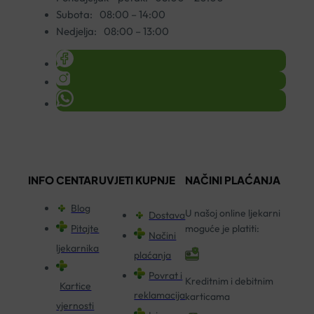
Subota:
08:00 – 14:00
Nedjelja:
08:00 – 13:00
INFO CENTAR
UVJETI KUPNJE
NAČINI PLAĆANJA
Blog
U našoj online ljekarni
Dostava
Pitajte
moguće je platiti:
Načini
ljekarnika
plaćanja
Povrat i
Kreditnim i debitnim
Kartice
reklamacija
karticama
vjernosti