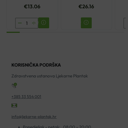
€
13.06
€
26.16
KLORANE
A
ŠAMPON
D
ZA
E
UMIRIVANJE
C
S
E
ORGANSKIM
K
KORISNIČKA PODRŠKA
BOŽUROM
2
200ML
ko
Zdravstvena ustanova Ljekarne Plantak
količina
+385 33 554 001
info@ljekarne-plantak.hr
Ponedjeljak - petak:
08:00 – 20:00