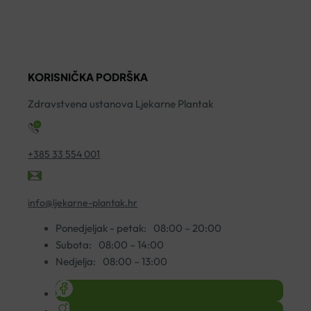
NADLAKTICU
MICROLIFE
C
OMRON
M/L
Z
M2+
količina
N
količina
ko
KORISNIČKA PODRŠKA
Zdravstvena ustanova Ljekarne Plantak
+385 33 554 001
info@ljekarne-plantak.hr
Ponedjeljak - petak:
08:00 – 20:00
Subota:
08:00 – 14:00
Nedjelja:
08:00 – 13:00