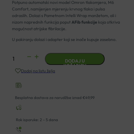
Potpuno automatski novi model Omron tlakomjera, M6
Comfort, namijenjen mjerenju krvnog tlaka i pulsa
odraslih. Dolazi s Pametnom Intelli Wrap manžetom, ali i
nizom naprednih funkcija poput
AFib funkcije
koja otkriva
mogućnost atrijske fibrilacije.
U pakiranju dolazi i adapter koji se inače kupuje zasebno.
TLAKOMJER
DODAJ U
OMRON
KOŠARICU
Dodaj na listu želja
M6
COMFORT
+
ADAPTER
Besplatna dostava za narudžbe iznad €49,99
količina
Rok isporuke: 2 – 5 dana