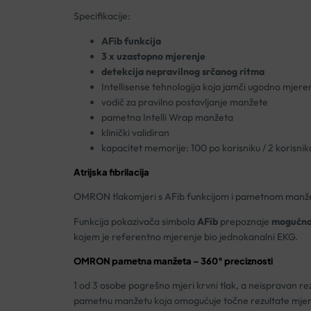
Specifikacije:
AFib funkcija
3 x uzastopno mjerenje
detekcija nepravilnog srčanog ritma
Intellisense tehnologija koja jamči ugodno mjere
vodič za pravilno postavljanje manžete
pametna Intelli Wrap manžeta
klinički validiran
kapacitet memorije: 100 po korisniku / 2 korisnik
Atrijska fibrilacija
OMRON tlakomjeri s AFib funkcijom i pametnom manžetom 
Funkcija pokazivača simbola
AFib
prepoznaje
mogućnos
kojem je referentno mjerenje bio jednokanalni EKG.
OMRON pametna manžeta –
360°
preciznosti
1 od 3 osobe pogrešno mjeri krvni tlak, a neispravan r
pametnu manžetu koja omogućuje točne rezultate mjere