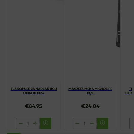
TLAKOMJER ZA NADLAKTICU
MANŽETA MEKA MICROLIFE
TL
OMRON M2+
M/L
COMP
€
84.95
€
24.04
TLAKOMJER
MANŽETA
T
ZA
MEKA
V