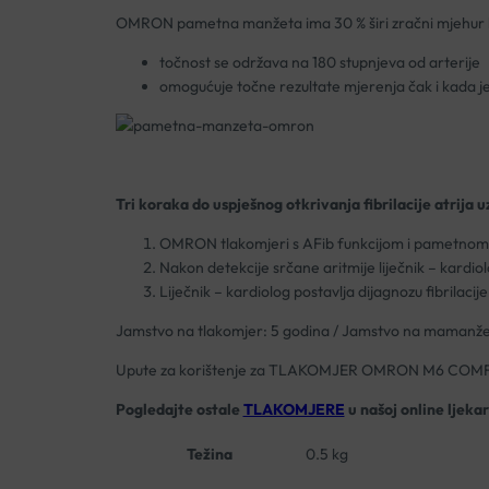
OMRON pametna manžeta ima 30 % širi zračni mjehur ko
točnost se održava na 180 stupnjeva od arterije
omogućuje točne rezultate mjerenja čak i kada j
Tri koraka do uspješnog otkrivanja fibrilacije atrija
OMRON tlakomjeri s AFib funkcijom i pametnom ma
Nakon detekcije srčane aritmije liječnik – kardiolo
Liječnik – kardiolog postavlja dijagnozu fibrilacije 
Jamstvo na tlakomjer: 5 godina / Jamstvo na mamanže
Upute za korištenje za TLAKOMJER OMRON M6 COMF
Pogledajte ostale
TLAKOMJERE
u našoj online ljekar
Težina
0.5 kg