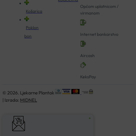
Općom uplatnicom /
Košarica
virmanom
Poklon
Internet bankarstvo
bon
Aircash
KeksPay
© 2026. Ljekarne Plantak
| Izrada:
MIDNEL