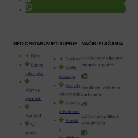
INFO CENTAR
UVJETI KUPNJE
NAČINI PLAĆANJA
Blog
U našoj online ljekarni
Dostava
Pitajte
moguće je platiti:
Načini
ljekarnika
plaćanja
Povrat i
Kreditnim i debitnim
Kartice
reklamacija
karticama
vjernosti
Izjava o
privatnosti
Kontakt
Gotovinom prilikom
Pravila
preuzimanja
O
o
nama
kolačićima