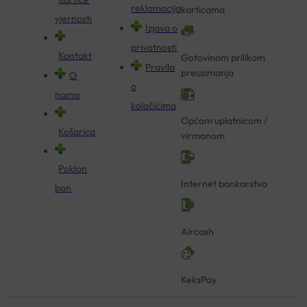
reklamacija
karticama
vjernosti
Izjava o
privatnosti
Kontakt
Gotovinom prilikom
Pravila
preuzimanja
O
o
nama
kolačićima
Općom uplatnicom /
Košarica
virmanom
Poklon
Internet bankarstvo
bon
Aircash
KeksPay