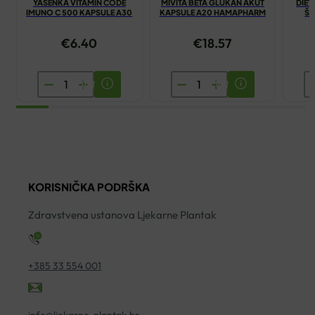
YASENKA VITAMIN CODE
MIVITA BETA GLUKAN AKUT
DIET
IMUNO C 500 KAPSULE A30
KAPSULE A20 HAMAPHARM
ŠU
€
6.40
€
18.57
YASENKA
MIVITA
D
VITAMIN
BETA
M
CODE
GLUKAN
3
IMUNO
AKUT
Š
C
KAPSULE
T
500
A20
A
KORISNIČKA PODRŠKA
KAPSULE
HAMAPHARM
ko
A30
količina
Zdravstvena ustanova Ljekarne Plantak
količina
+385 33 554 001
info@ljekarne-plantak.hr