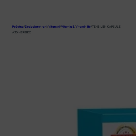
KOŠARICA
Početna
/
Dodaci prehrani
/
Vitamini
/
Vitamin B
/
Vitamin B6
/
TENSILEN KAPSULE
A30 HERBIKO