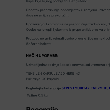
Kapsula je biljnog podrijetla. Bez glutena.
Dodatak prehrani nije nadomjestak ili zamjena uravnot
doze ne smiju se prekoračiti.
Upozorenja:
Proizvod se ne preporučuje trudnicama, do
Osobe na terapiji lijekovima iz grupe antidepresiva bi tr
Proizvod ne smiju uzimati osobe preosjetljive na neki o
(šećerna bolest).
NAČIN UPORABE:
Uzimati jednu do dvije kapsule dnevno, sat vremena prije
TENSILEN KAPSULE A30 HERBIKO
Pakiranje: 30 kapsula
Pogledajte kategoriju
STRES I GUBITAK ENERGIJE,
Težina
0.5 kg
Recenzije