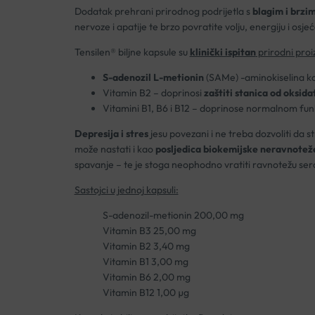
Dodatak prehrani prirodnog podrijetla s
blagim i brzi
nervoze i apatije te brzo povratite volju, energiju i osje
Tensilen® biljne kapsule su
klinički ispitan
prirodni proi
S-adenozil L-metionin
(SAMe) -aminokiselina k
Vitamin B2 – doprinosi
zaštiti stanica od oksida
Vitamini B1, B6 i B12 – doprinose normalnom fun
Depresija i stres
jesu povezani i ne treba dozvoliti da st
može nastati i kao
posljedica biokemijske neravnotež
spavanje – te je stoga neophodno vratiti ravnotežu ser
Sastojci u jednoj kapsuli:
S-adenozil-metionin 200,00 mg
Vitamin B3 25,00 mg
Vitamin B2 3,40 mg
Vitamin B1 3,00 mg
Vitamin B6 2,00 mg
Vitamin B12 1,00 µg