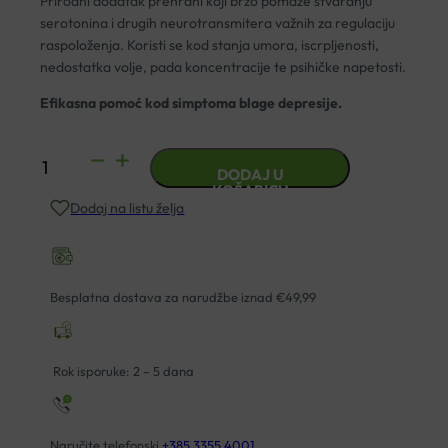
Prirodni dodatak prehrani koji brzo pomaže stvaranju
serotonina i drugih neurotransmitera važnih za regulaciju
raspoloženja. Koristi se kod stanja umora, iscrpljenosti,
nedostatka volje, pada koncentracije te psihičke napetosti.
Efikasna pomoć kod simptoma blage depresije.
TENSILEN
DODAJ U
KAPSULE
KOŠARICU
Dodaj na listu želja
A30
HERBIKO
količina
Besplatna dostava za narudžbe iznad €49,99
Rok isporuke: 2 – 5 dana
Naručite telefonski
+385 3355 4001