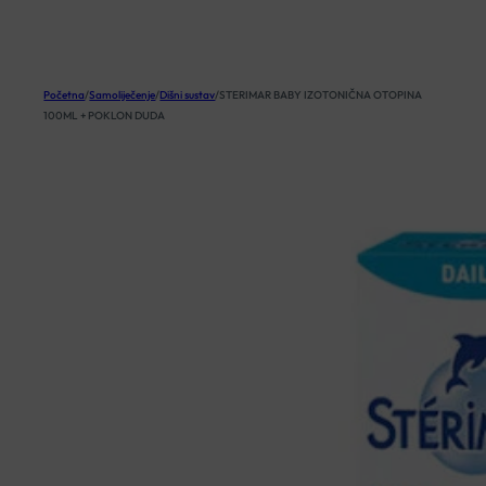
KOŠARICA
Početna
/
Samoliječenje
/
Dišni sustav
/
STERIMAR BABY IZOTONIČNA OTOPINA
100ML + POKLON DUDA