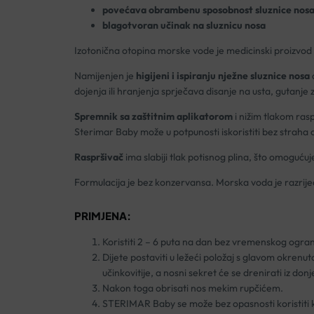
povećava obrambenu sposobnost sluznice nos
blagotvoran učinak na sluznicu nosa
Izotonična otopina morske vode je medicinski proizvod
Namijenjen je
higijeni i ispiranju nježne sluznice nosa
dojenja ili hranjenja sprječava disanje na usta, gutanje
Spremnik sa zaštitnim aplikatorom
i nižim tlakom ras
Sterimar Baby može u potpunosti iskoristiti bez straha o
Raspršivač
ima slabiji tlak potisnog plina, što omogućuj
Formulacija je bez konzervansa. Morska voda je razrijeđen
PRIMJENA:
Koristiti 2 – 6 puta na dan bez vremenskog ogran
Dijete postaviti u ležeći položaj s glavom okrenu
učinkovitije, a nosni sekret će se drenirati iz don
Nakon toga obrisati nos mekim rupčićem.
STERIMAR Baby se može bez opasnosti koristiti 