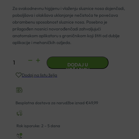
Za svakodnevnu higijenu i vlaženju sluznice nosa dojenčadi,
poboljšava i olakšava uklanjanje nečistoća te povećava
obrambenu sposobnost sluznice nosa. Posebno je
prilagođen nosnici novorođenčadi zahvaljujući
anatomskom aplikatoru s graničnikom koji štiti od dublje
aplikacije i mehaničkih ozljeda.
STERIMAR
DODAJ U
BABY
KOŠARICU
Dodaj na listu želja
IZOTONIČNA
OTOPINA
100ML
+
Besplatna dostava za narudžbe iznad €49,99
POKLON
DUDA
količina
Rok isporuke: 2 – 5 dana