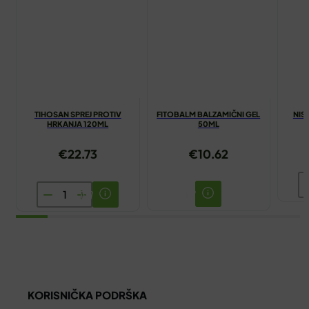
TIHOSAN SPREJ PROTIV
FITOBALM BALZAMIČNI GEL
NIS
HRKANJA 120ML
50ML
€
22.73
€
10.62
NI
TIHOSAN
M
SPREJ
Z
PROTIV
N
HRKANJA
1
120ML
ko
količina
KORISNIČKA PODRŠKA