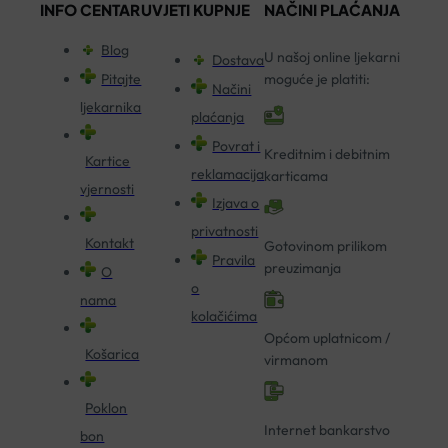
INFO CENTAR
UVJETI KUPNJE
NAČINI PLAĆANJA
Blog
U našoj online ljekarni
Dostava
Pitajte
moguće je platiti:
Načini
ljekarnika
plaćanja
Povrat i
Kreditnim i debitnim
Kartice
reklamacija
karticama
vjernosti
Izjava o
privatnosti
Kontakt
Gotovinom prilikom
Pravila
preuzimanja
O
o
nama
kolačićima
Općom uplatnicom /
Košarica
virmanom
Poklon
Internet bankarstvo
bon