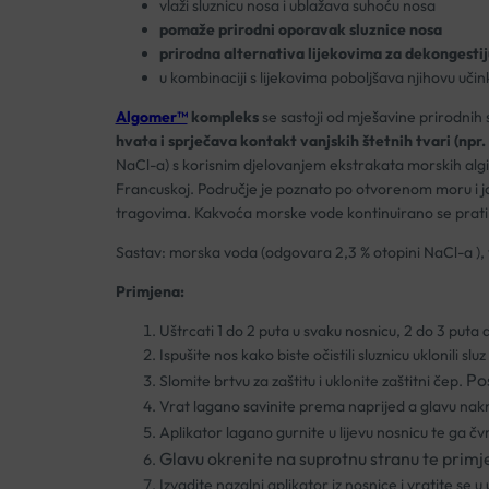
vlaži sluznicu nosa i ublažava suhoću nosa
pomaže prirodni oporavak sluznice nosa
prirodna alternativa lijekovima za dekongestij
u kombinaciji s lijekovima poboljšava njihovu učin
Algomer™
kompleks
se sastoji od mješavine prirodnih s
hvata i sprječava kontakt vanjskih štetnih tvari (npr.
NaCl-a) s korisnim djelovanjem ekstrakata morskih algi
Francuskoj. Područje je poznato po otvorenom moru i 
tragovima. Kakvoća morske vode kontinuirano se prati
Sastav: morska voda (odgovara 2,3 % otopini NaCl-a ), 
Primjena:
Uštrcati 1 do 2 puta u svaku nosnicu, 2 do 3 puta
Ispušite nos kako biste očistili sluznicu uklonili sl
Pos
Slomite brtvu za zaštitu i uklonite zaštitni čep.
Vrat lagano savinite prema naprijed a glavu nakr
Aplikator lagano gurnite u lijevu nosnicu te ga čvr
Glavu okrenite na suprotnu stranu te primj
Izvadite nazalni aplikator iz nosnice i vratite se 