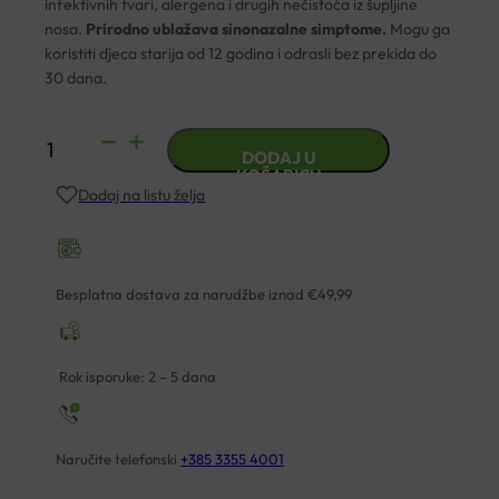
infektivnih tvari, alergena i drugih nečistoća iz šupljine
nosa.
Prirodno ublažava sinonazalne simptome.
Mogu ga
koristiti djeca starija od 12 godina i odrasli bez prekida do
30 dana.
SINOMARIN
DODAJ U
PLUS
KOŠARICU
Dodaj na listu želja
ALGAE
ENT
125ML
količina
Besplatna dostava za narudžbe iznad €49,99
Rok isporuke: 2 – 5 dana
Naručite telefonski
+385 3355 4001