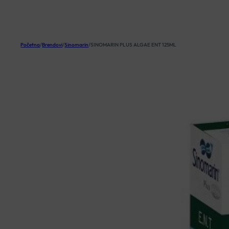
KOŠARICA
Početna
/
Brendovi
/
Sinomarin
/
SINOMARIN PLUS ALGAE ENT 125ML