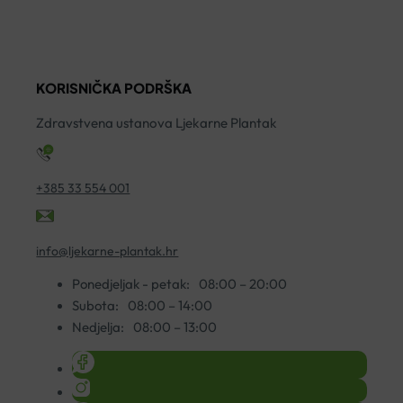
KREMA
PLIDENTA
I
250ML
SUPER
U
količina
FRESH
1
KORISNIČKA PODRŠKA
75ML
ko
količina
Zdravstvena ustanova Ljekarne Plantak
+385 33 554 001
info@ljekarne-plantak.hr
Ponedjeljak - petak:
08:00 – 20:00
Subota:
08:00 – 14:00
Nedjelja:
08:00 – 13:00