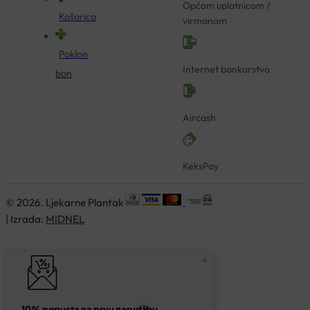
Općom uplatnicom /
Košarica
virmanom
Poklon
Internet bankarstvo
bon
Aircash
KeksPay
© 2026. Ljekarne Plantak
| Izrada:
MIDNEL
10% popusta na prvu narudžbu