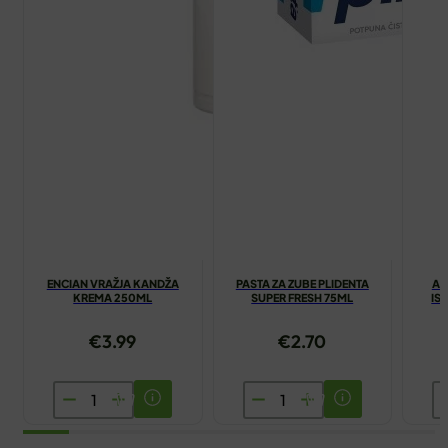
ENCIAN VRAŽJA KANDŽA
PASTA ZA ZUBE PLIDENTA
AN
KREMA 250ML
SUPER FRESH 75ML
IS
€
3.99
€
2.70
ENCIAN
PASTA
A
VRAŽJA
ZA
T
KANDŽA
ZUBE
Z