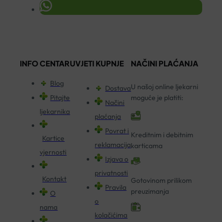
INFO CENTAR
UVJETI KUPNJE
NAČINI PLAĆANJA
Blog
U našoj online ljekarni
Dostava
Pitajte
moguće je platiti:
Načini
ljekarnika
plaćanja
Povrat i
Kreditnim i debitnim
Kartice
reklamacija
karticama
vjernosti
Izjava o
privatnosti
Kontakt
Gotovinom prilikom
Pravila
preuzimanja
O
o
nama
kolačićima