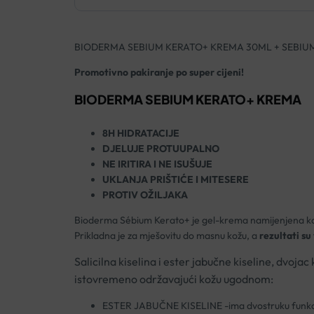
BIODERMA SEBIUM KERATO+ KREMA 30ML + SEBIUM
Promotivno pakiranje po super cijeni!
BIODERMA SEBIUM KERATO+ KREMA
8H HIDRATACIJE
DJELUJE PROTUUPALNO
NE IRITIRA I NE ISUŠUJE
UKLANJA PRIŠTIĆE I MITESERE
PROTIV OŽILJAKA
Bioderma Sébium Kerato+ je gel-krema namijenjena koži l
Prikladna je za mješovitu do masnu kožu, a
rezultati su
Salicilna kiselina i ester jabučne kiseline, dvojac 
istovremeno održavajući kožu ugodnom:
ESTER JABUČNE KISELINE -ima dvostruku funkcij