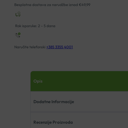
+
Besplatna dostava za narudžbe iznad €49,99
SEBIUM
PJENUŠAVI
GEL
Rok isporuke: 2 – 5 dana
200ML
količina
Naručite telefonski
+385 3355 4001
Opis
Dodatne Informacije
Recenzije Proizvoda