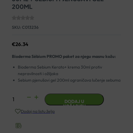
200ML
SKU:
C013236
€
26.34
Bioderma Sébium PROMO paket za njegu masnu kožu:
Bioderma Sebium Kerato+ krema 30ml protiv
nepravilnosti i ožiljaka
Sebium pjenušavi gel 200ml ograničava lučenje sebuma
BIODERMA
DODAJ U
SEBIUM
KOŠARICU
Dodaj na listu želja
KERATO+
KREMA
30ML