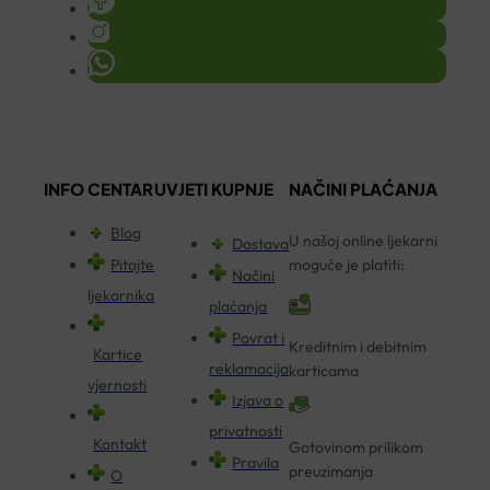
INFO CENTAR
UVJETI KUPNJE
NAČINI PLAĆANJA
Blog
U našoj online ljekarni
Dostava
Pitajte
moguće je platiti:
Načini
ljekarnika
plaćanja
Povrat i
Kreditnim i debitnim
Kartice
reklamacija
karticama
vjernosti
Izjava o
privatnosti
Kontakt
Gotovinom prilikom
Pravila
preuzimanja
O