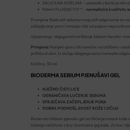
SALICILNA KISELINA – saveznik u borbi protiv akn
Patent FLUIDACTIV™ –
normalizira kvalitetu 
Promjene fluidnosti sebuma mogu biti odgovorne za nepr
začepljivanje pora i smanjio rizik od pojave nepravilnost
Upozorenje: Izbjegavati korištenje Sébium Kerato+ krem
Primjena:
Nanijeti ujutro i/ili navečer na očišćenu i os
prištića ili akni. U slučaju izlaganja suncu nanesite odgo
Količina: 30 ml
BIODERMA SEBIUM PJENUŠAVI GEL
NJEŽNO ČISTI LICE
OGRANIČAVA LUČENJE SEBUMA
SPRJEČAVA ZAČEPLJENJE PORA
DOBRA PODNOŠLJIVOST KOŽE I OČIJU
Bioderma Sébium pjenušvi gel za čišćenje masne kože izn
Uklanja nečistoće s lica i kontrolira sjaj kože. Za lice i tij