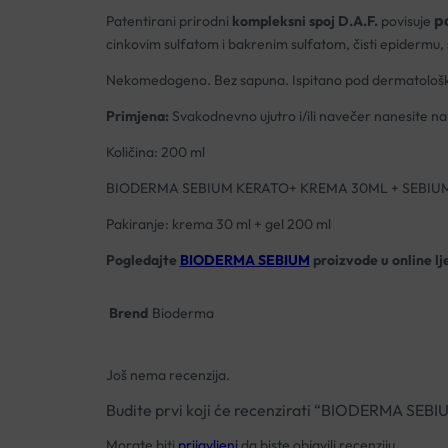
p
Patentirani prirodni
kompleksni spoj D.A.F.
povisuje
cinkovim sulfatom i bakrenim sulfatom, čisti epidermu,
Nekomedogeno. Bez sapuna. Ispitano pod dermatološ
Primjena:
Svakodnevno ujutro i/ili navečer nanesite na v
Količina: 200 ml
BIODERMA SEBIUM KERATO+ KREMA 30ML + SEBIUM
Pakiranje: krema 30 ml + gel 200 ml
Pogledajte
BIODERMA SEBIUM
proizvode u online lj
Brend
Bioderma
Još nema recenzija.
Budite prvi koji će recenzirati “BIODERMA 
Morate biti
prijavljeni
da biste objavili recenziju.