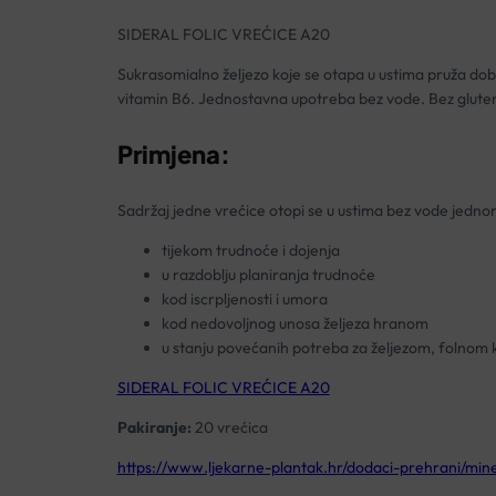
SIDERAL FOLIC VREĆICE A20
Sukrasomialno željezo koje se otapa u ustima pruža dobru
vitamin B6. Jednostavna upotreba bez vode. Bez glute
Primjena:
Sadržaj jedne vrećice otopi se u ustima bez vode jedn
tijekom trudnoće i dojenja
u razdoblju planiranja trudnoće
kod iscrpljenosti i umora
kod nedovoljnog unosa željeza hranom
u stanju povećanih potreba za željezom, folnom k
SIDERAL FOLIC VREĆICE A20
Pakiranje:
20 vrećica
https://www.ljekarne-plantak.hr/dodaci-prehrani/miner