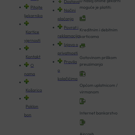
U našoj online ljekarni
Dostava
Pitajte
moguće je platiti:
Načini
ljekarnika
plaćanja
Povrat i
Kreditnim i debitnim
Kartice
reklamacija
karticama
vjernosti
Izjava o
privatnosti
Kontakt
Gotovinom prilikom
Pravila
preuzimanja
O
o
nama
kolačićima
Općom uplatnicom /
Košarica
virmanom
Poklon
Internet bankarstvo
bon
Aircash