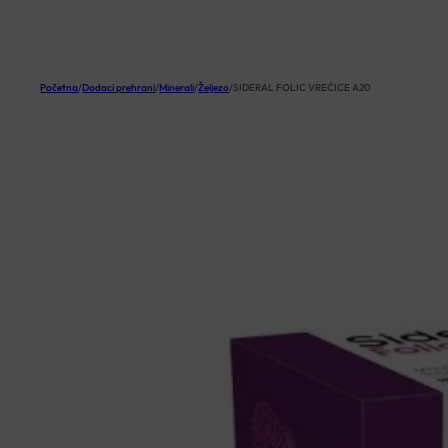
KOŠARICA
Početna
/
Dodaci prehrani
/
Minerali
/
Željezo
/
SIDERAL FOLIC VREĆICE A20