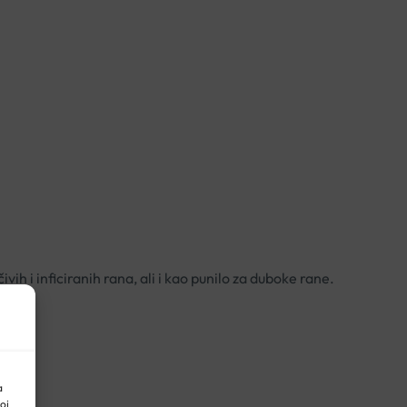
ih i inficiranih rana, ali i kao punilo za duboke rane.
a
oj