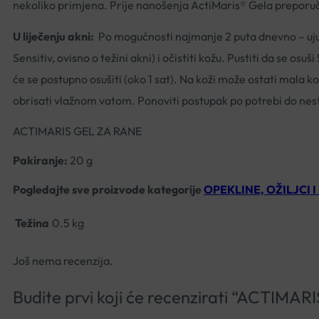
nekoliko primjena. Prije nanošenja ActiMaris® Gela preporuč
U liječenju akni:
Po mogućnosti najmanje 2 puta dnevno – ujut
Sensitiv, ovisno o težini akni) i očistiti kožu. Pustiti da se os
će se postupno osušiti (oko 1 sat). Na koži može ostati mala ko
obrisati vlažnom vatom. Ponoviti postupak po potrebi do nes
ACTIMARIS GEL ZA RANE
Pakiranje:
20 g
Pogledajte sve proizvode kategorije
OPEKLINE, OŽILJCI I
Težina
0.5 kg
Još nema recenzija.
Budite prvi koji će recenzirati “ACTIM