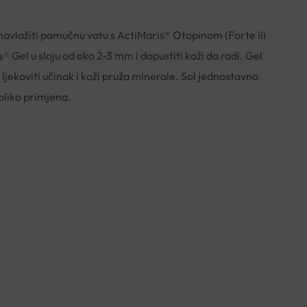
navlažiti pamučnu vatu s ActiMaris® Otopinom (Forte ili
is® Gel u sloju od oko 2-3 mm i dopustiti koži da radi. Gel
 ljekoviti učinak i koži pruža minerale. Sol jednostavno
oliko primjena.