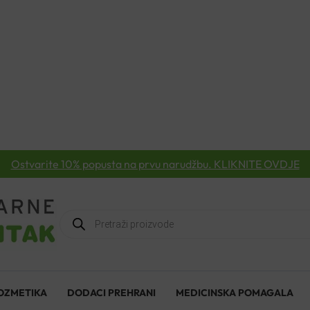
Ostvarite 10% popusta na prvu narudžbu. KLIKNITE OVDJE
Products
search
OZMETIKA
DODACI PREHRANI
MEDICINSKA POMAGALA