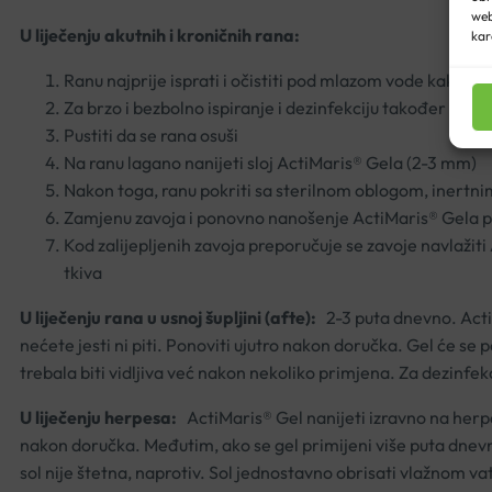
web
U liječenju akutnih i kroničnih rana:
kar
Ranu najprije isprati i očistiti pod mlazom vode kako bi 
Za brzo i bezbolno ispiranje i dezinfekciju također se m
Pustiti da se rana osuši
Na ranu lagano nanijeti sloj ActiMaris® Gela (2-3 mm)
Nakon toga, ranu pokriti sa sterilnom oblogom, inertni
Zamjenu zavoja i ponovno nanošenje ActiMaris® Gela po
Kod zalijepljenih zavoja preporučuje se zavoje navlažit
tkiva
U liječenju rana u usnoj šupljini (afte):
2-3 puta dnevno. ActiM
nećete jesti ni piti. Ponoviti ujutro nakon doručka. Gel će s
trebala biti vidljiva već nakon nekoliko primjena. Za dezinfekci
U liječenju herpesa:
ActiMaris® Gel nanijeti izravno na herpes
nakon doručka. Međutim, ako se gel primijeni više puta dnevno
sol nije štetna, naprotiv. Sol jednostavno obrisati vlažnom v