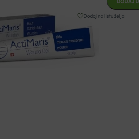
DODAJ U
GEL
ZA
Dodaj na listu želja
RANE
20G
količina
Besplatna dostava za narudžbe i
Rok isporuke: 2 – 5 dana
Naručite telefonski
+385 3355 400