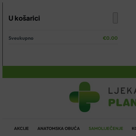
U košarici
Sveukupno
€
0.00
Nema proizvoda u košarici.
KOŠARICA
AKCIJE
ANATOMSKA OBUĆA
SAMOLIJEČENJE
K