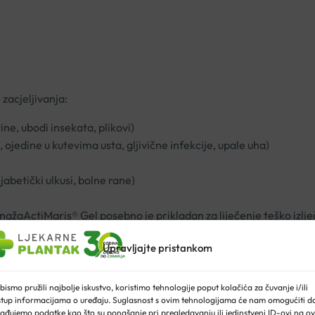
 zacjeljivanja:
ine, ubodi insekata, plikovi)
 ojedine u kutevima usta, gljivične infekcije, upale uha)
ijabetički ulkusi, bolne rane)
nažaActiMaris® Gel posebno je prikladan za liječenje teško izlječiv
nosi, bez nuspojava, te je stoga prikladan za djecu i dojenčad.
Upravljajte pristankom
bismo pružili najbolje iskustvo, koristimo tehnologije poput kolačića za čuvanje i/ili
stup informacijama o uređaju. Suglasnost s ovim tehnologijama će nam omogućiti d
ađujemo podatke kao što su ponašanje pri pregledavanju ili jedinstveni ID-ovi na ov