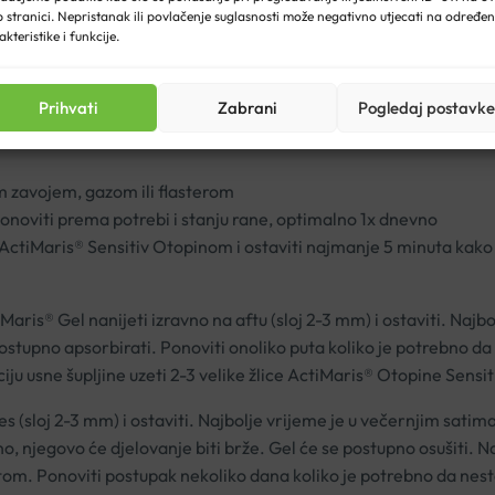
 stranici. Nepristanak ili povlačenje suglasnosti može negativno utjecati na određe
akteristike i funkcije.
se uklonile grube nečistoće i naslage
Prihvati
Zabrani
Pogledaj postavke
ože koristiti ActiMaris® Sensitiv ili ActiMaris® Forte Otopina
m zavojem, gazom ili flasterom
noviti prema potrebi i stanju rane, optimalno 1x dnevno
i ActiMaris® Sensitiv Otopinom i ostaviti najmanje 5 minuta kako
aris® Gel nanijeti izravno na aftu (sloj 2-3 mm) i ostaviti. Najb
e postupno apsorbirati. Ponoviti onoliko puta koliko je potrebno
ju usne šupljine uzeti 2-3 velike žlice ActiMaris® Otopine Sensiti
 (sloj 2-3 mm) i ostaviti. Najbolje vrijeme je u večernjim satima 
, njegovo će djelovanje biti brže. Gel će se postupno osušiti. N
atom. Ponoviti postupak nekoliko dana koliko je potrebno da nest