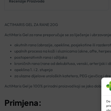
Recenzije Proizvoda
ACTIMARIS GEL ZA RANE 20G
ActiMaris Gel za rane preporučuje se za liječenje i ubrzavanje
akutnih rana (abrazije, opekline, posjekotine ili razderot
upalnih procesa na koži i sluznicama (akne, afte, herpes,
postoperativnih rana i ožiljaka
kroničnih rana (rane od dekubitusa, venski, arterijski i d
opeklina 1. i 2. stupnja
za ulazne dijelove uroloških katetera, PEG cjevčica i dre
ActiMaris Gel je 100% prirodni proizvod koji se jako dobro pod
Primjena:
Da 
pri
obr