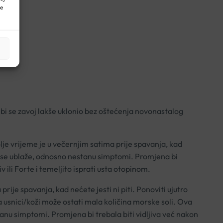
ne
 bi se zavoj lakše uklonio bez oštećenja novonastalog
olje vrijeme je u večernjim satima prije spavanja, kad
 da se ublaže, odnosno nestanu simptomi. Promjena bi
v ili Forte i temeljito isprati usta otopinom.
prije spavanja, kad nećete jesti ni piti. Ponoviti ujutro
a usnici/koži može ostati mala količina morske soli. Ova
anu simptomi. Promjena bi trebala biti vidljiva već nakon