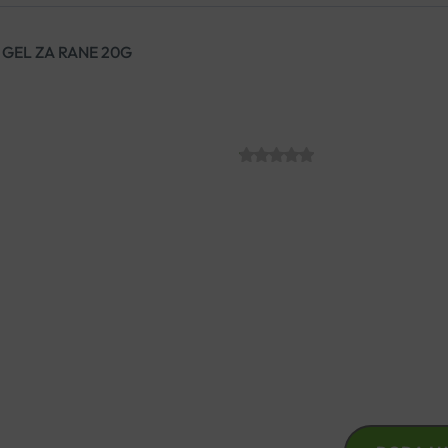
 GEL ZA RANE 20G
ACTIMARIS GE
SKU:
C005422
€
13.72
Potpuno prirodni proizvod, koj
sluznicama, uključujući usta, no
morsku sol i ioniziranu vodu pH
ACTIMARIS