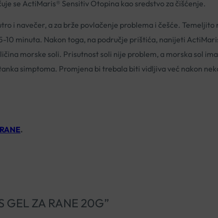
uje se ActiMaris® Sensitiv Otopina kao sredstvo za čišćenje.
ro i navečer, a za brže povlačenje problema i češće. Temeljito 
uši 5-10 minuta. Nakon toga, na područje prištića, nanijeti ActiMar
ličina morske soli. Prisutnost soli nije problem, a morska sol ima
tanka simptoma. Promjena bi trebala biti vidljiva već nakon nek
 RANE
.
ARIS GEL ZA RANE 20G”