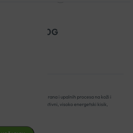
L ZA RANE 20G
i ubrzava zacjeljivanje rana i upalnih procesa na koži i
s i genitalije. Sadrži aktivni, visoko energetski kisik,
 vrijednosti 9,8.