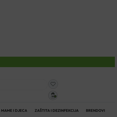
0
MAME I DJECA
ZAŠTITA I DEZINFEKCIJA
BRENDOVI
0