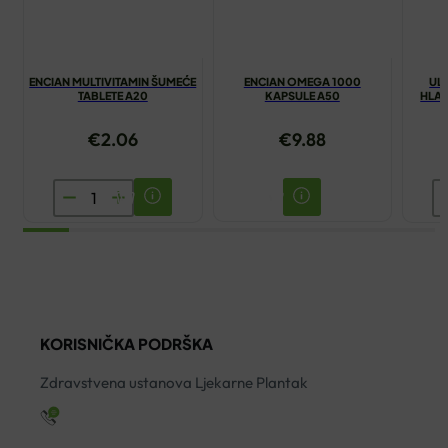
ENCIAN MULTIVITAMIN ŠUMEĆE
ENCIAN OMEGA 1000
UL
TABLETE A20
KAPSULE A50
HLA
€
2.06
€
9.88
ENCIAN
U
MULTIVITAMIN
L
ŠUMEĆE
O
TABLETE
H
A20
P
količina
2
KORISNIČKA PODRŠKA
O
V
Zdravstvena ustanova Ljekarne Plantak
ko