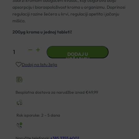
Sadrži kromom obogaćeni kvasac, koji osigurava bolju
apsorpciju i bioraspoloživost kroma u organizmu. Doprinosi
regulaciji razine šećera u krvi, regulaciji apetita i jačanju
mišića.
200µg kroma u jednoj tableti!
KROM
DODAJ U
TABLETE
KOŠARICU
Dodaj na listu želja
A60
BIVITS
količina
Besplatna dostava za narudžbe iznad €49,99
Rok isporuke: 2 – 5 dana
Naručite telefonski
+385 3355 4001