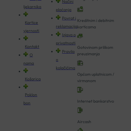
Načini
ljekarnika
plaćanja
Povrat i
Kreditnim i debitnim
Kartice
reklamacija
karticama
vjernosti
Izjava o
privatnosti
Kontakt
Gotovinom prilikom
Pravila
preuzimanja
O
o
nama
kolačićima
Općom uplatnicom /
Košarica
virmanom
Poklon
Internet bankarstvo
bon
Aircash