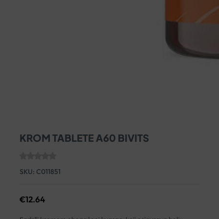
KROM TABLETE A60 BIVITS
SKU:
C011851
€
12.64