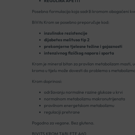
REGULIRA APETIT
Posebna formulacija koja sadrži kromom obogaćeni kvasa
BiVits Krom se posebno preporučuje kod:
inzulinske rezistencije
dijabetes melitusa tip 2
prekomjerne tjelesne težine i gojaznosti
intenzivnog fizičkog napora i sporta
Krom je mineral bitan za pravilan metabolizam masti, ug
kroma u tijelu može dovesti do problema s metabolizmo
Krom doprinosi:
održavanju normalne razine glukoze u krvi
normalnom metabolizmu makronutrijenata
pravilnom energetskom metabolizmu
regulaciji prehrane
Pogodno za vegane. Bez glutena.
BIVITS KROM TABLETE A60