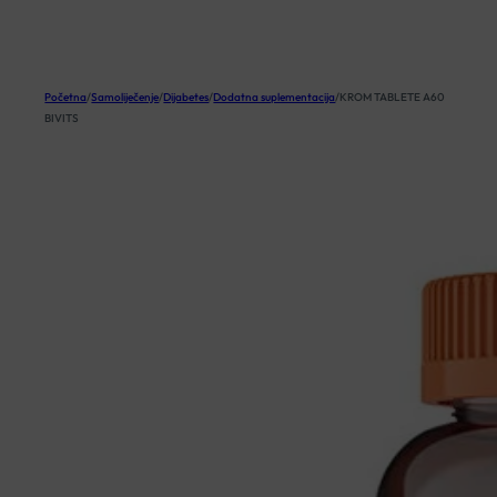
KOŠARICA
Početna
/
Samoliječenje
/
Dijabetes
/
Dodatna suplementacija
/
KROM TABLETE A60
BIVITS