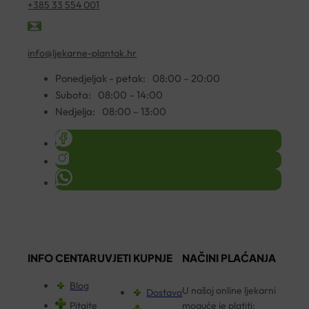
+385 33 554 001
info@ljekarne-plantak.hr
Ponedjeljak - petak:
08:00 – 20:00
Subota:
08:00 – 14:00
Nedjelja:
08:00 – 13:00
INFO CENTAR
UVJETI KUPNJE
NAČINI PLAĆANJA
Blog
U našoj online ljekarni
Dostava
Pitajte
moguće je platiti: