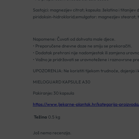
Sastojci: magnezijev citrat; kapsula: želatina i titanije
piridoksin-hidroklorid;emulgator: magnezijev stearat; 
Napomene: Čuvati od dohvata male djece.
• Preporučene dnevne doze ne smiju se prekoračiti.
• Dodatak prehrani nije nadomjestak ili zamjena uravno
• Važno je pridržavati se uravnotežene i raznovrsne pre
UPOZORENJA: Ne koristiti tijekom trudnoće, dojenja i 
MIELOGUARD KAPSULE A30
Pakiranje
:
30 kapsula
https://www.ljekarne-plantak.hr/kategorija-proizvoda/s
Težina
0.5 kg
Još nema recenzija.