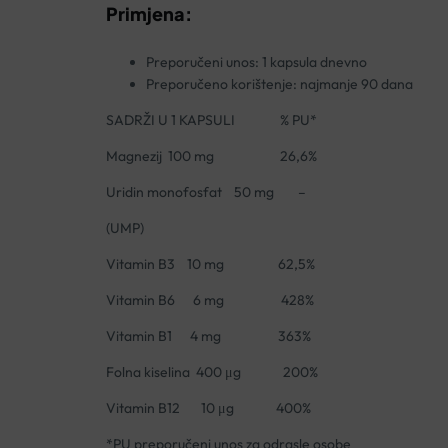
Primjena:
Preporučeni unos: 1 kapsula dnevno
Preporučeno korištenje: najmanje 90 dana
SADRŽI U 1 KAPSULI % PU*
Magnezij 100 mg 26,6%
Uridin monofosfat 50 mg –
(UMP)
Vitamin B3 10 mg 62,5%
Vitamin B6 6 mg 428%
Vitamin B1 4 mg 363%
Folna kiselina 400 μg 200%
Vitamin B12 10 μg 400%
*PU preporučeni unos za odrasle osobe