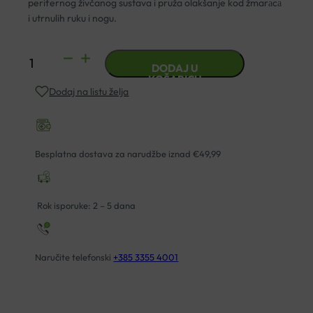
perifernog živčanog sustava i pruža olakšanje kod žmarаcа
i utrnulih ruku i nogu.
MIELOGUARD
DODAJ U
KAPSULE
KOŠARICU
Dodaj na listu želja
A30
količina
Besplatna dostava za narudžbe iznad €49,99
Rok isporuke: 2 – 5 dana
Naručite telefonski
+385 3355 4001