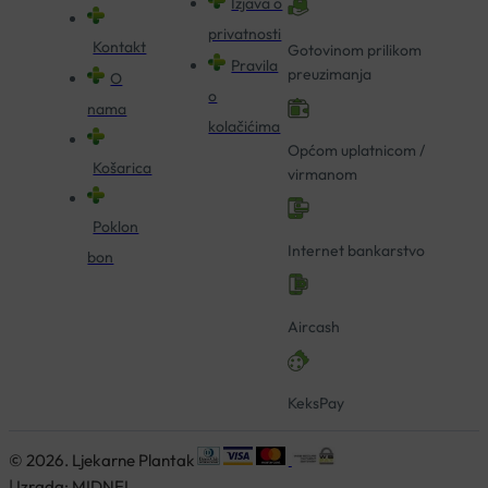
Izjava o
privatnosti
Kontakt
Gotovinom prilikom
Pravila
preuzimanja
O
o
nama
kolačićima
Općom uplatnicom /
Košarica
virmanom
Poklon
Internet bankarstvo
bon
Aircash
KeksPay
© 2026. Ljekarne Plantak
| Izrada:
MIDNEL