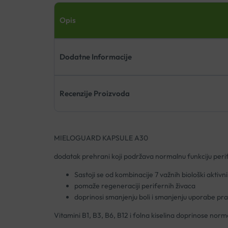
Opis
Dodatne Informacije
Recenzije Proizvoda
MIELOGUARD KAPSULE A30
dodatak prehrani koji podržava normalnu funkciju perife
Sastoji se od kombinacije 7 važnih biološki aktivni
pomaže regeneraciji perifernih živaca
doprinosi smanjenju boli i smanjenju uporabe pra
Vitamini B1, B3, B6, B12 i folna kiselina doprinose norma