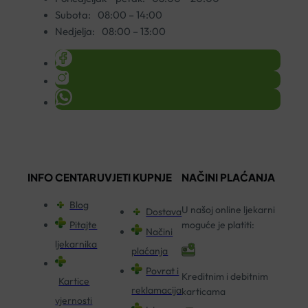
Subota:
08:00 – 14:00
Nedjelja:
08:00 – 13:00
INFO CENTAR
UVJETI KUPNJE
NAČINI PLAĆANJA
Blog
U našoj online ljekarni
Dostava
Pitajte
moguće je platiti:
Načini
ljekarnika
plaćanja
Povrat i
Kreditnim i debitnim
Kartice
reklamacija
karticama
vjernosti