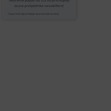
Iskoristite popust od 10% na prvu kupnju
za sve pretplatnike newslettera!
*kupon kod nije primjenjiv za proizvode na akciji