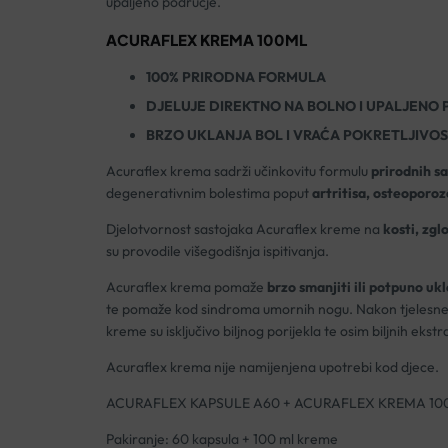
upaljeno područje.
ACURAFLEX KREMA 100ML
100% PRIRODNA FORMULA
DJELUJE DIREKTNO NA BOLNO I UPALJENO
BRZO UKLANJA BOL I VRAĆA POKRETLJIVO
Acuraflex krema sadrži učinkovitu formulu
prirodnih s
degenerativnim bolestima poput
artritisa, osteoporoze
Djelotvornost sastojaka Acuraflex kreme na
kosti, zgl
su provodile višegodišnja ispitivanja.
Acuraflex krema pomaže
brzo smanjiti ili potpuno ukl
te pomaže kod sindroma umornih nogu. Nakon tjelesne ak
kreme su isključivo biljnog porijekla te osim biljnih eks
Acuraflex krema nije namijenjena upotrebi kod djece.
ACURAFLEX KAPSULE A60 + ACURAFLEX KREMA 1
Pakiranje: 60 kapsula + 100 ml kreme