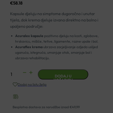
€
58.18
Kapsule djeluju na simptome dugoročno i unutar
tijela, dok krema djeluje izvana direktno na bolno i
upaljeno područje:
Acuralex kapsule
pozitivno djeluju na kosti, zglobove,
hrskavicu, mišiće, tetive, ligamente, razne upale i bol.
Acuraflex krema
ubrzava zacjeljivanje ozljeda uslijed
uganuća, istegnuća, umanjuje otok, smanjuje bol i
ubrzava rehabilitaciju.
ACURAFLEX
DODAJ U
KAPSULE
KOŠARICU
Dodaj na listu želja
A60
+
ACURAFLEX
KREMA
Besplatna dostava za narudžbe iznad €49,99
100ML