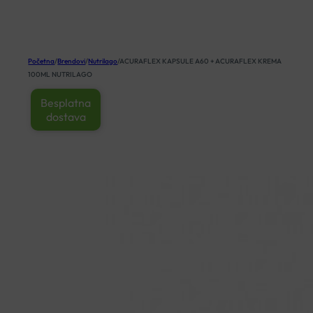
KOŠARICA
Početna
/
Brendovi
/
Nutrilago
/
ACURAFLEX KAPSULE A60 + ACURAFLEX KREMA
100ML NUTRILAGO
Besplatna
dostava