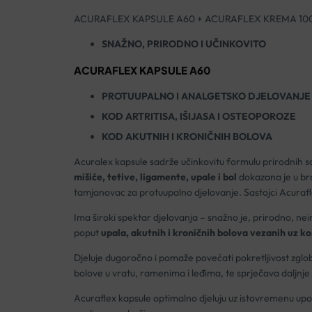
ACURAFLEX KAPSULE A60 + ACURAFLEX KREMA 1
SNAŽNO, PRIRODNO I UČINKOVITO
ACURAFLEX KAPSULE A60
PROTUUPALNO I ANALGETSKO DJELOVANJE
KOD ARTRITISA, IŠIJASA I OSTEOPOROZE
KOD AKUTNIH I KRONIČNIH BOLOVA
Acuralex kapsule sadrže učinkovitu formulu prirodnih 
mišiće, tetive, ligamente, upale i bol
dokazana je u bro
tamjanovac za protuupalno djelovanje. Sastojci Acuraflex
Ima široki spektar djelovanja – snažno je, prirodno, nei
poput
upala, akutnih i kroničnih bolova vezanih uz ko
Djeluje dugoročno i pomaže povećati pokretljivost zglo
bolove u vratu, ramenima i leđima, te sprječava daljnj
Acuraflex kapsule optimalno djeluju uz istovremenu upo