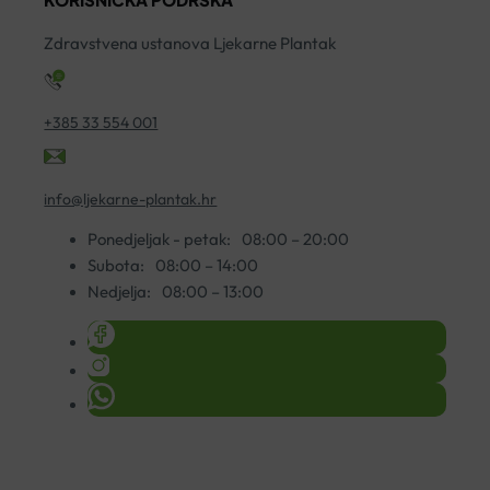
HAMAPHARM
ko
količina
Zdravstvena ustanova Ljekarne Plantak
+385 33 554 001
info@ljekarne-plantak.hr
Ponedjeljak - petak:
08:00 – 20:00
Subota:
08:00 – 14:00
Nedjelja:
08:00 – 13:00