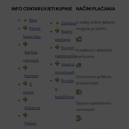
INFO CENTAR
UVJETI KUPNJE
NAČINI PLAĆANJA
Blog
U našoj online ljekarni
Dostava
Pitajte
moguće je platiti:
Načini
ljekarnika
plaćanja
Povrat i
Kreditnim i debitnim
Kartice
reklamacija
karticama
vjernosti
Izjava o
privatnosti
Kontakt
Gotovinom prilikom
Pravila
preuzimanja
O
o
nama
kolačićima
Općom uplatnicom /
Košarica
virmanom
Poklon