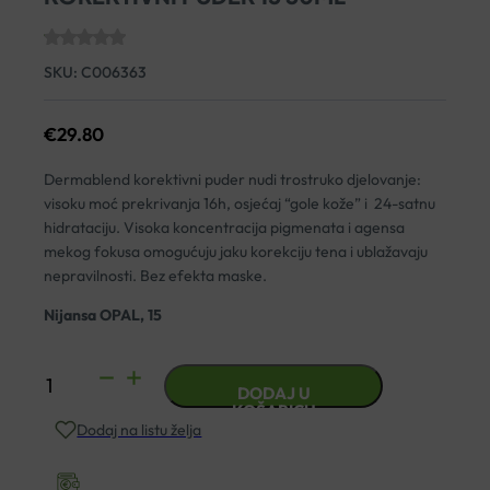
SKU:
C006363
€
29.80
Dermablend korektivni puder nudi trostruko djelovanje:
visoku moć prekrivanja 16h, osjećaj “gole kože” i 24-satnu
hidrataciju. Visoka koncentracija pigmenata i agensa
mekog fokusa omogućuju jaku korekciju tena i ublažavaju
nepravilnosti. Bez efekta maske.
Nijansa OPAL, 15
VICHY
DODAJ U
DERMABLEND
KOŠARICU
Dodaj na listu želja
SPF28
KOREKTIVNI