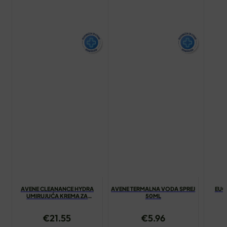
AVENE CLEANANCE HYDRA
AVENE TERMALNA VODA SPREJ
EUC
UMIRUJUĆA KREMA ZA
50ML
A
ČIŠĆENJE 200ML
€
21.55
€
5.96