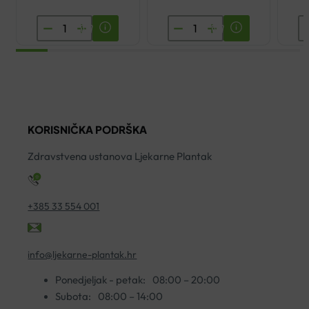
AVENE
AVENE
E
CLEANANCE
TERMALNA
A
HYDRA
VODA
A
UMIRUJUĆA
SPREJ
K
KREMA
50ML
4
ZA
količina
ko
KORISNIČKA PODRŠKA
ČIŠĆENJE
200ML
Zdravstvena ustanova Ljekarne Plantak
količina
+385 33 554 001
info@ljekarne-plantak.hr
Ponedjeljak - petak:
08:00 – 20:00
Subota:
08:00 – 14:00