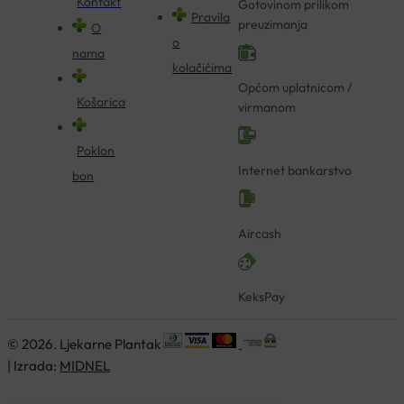
Kontakt
Gotovinom prilikom
Pravila
preuzimanja
O
o
nama
kolačićima
Općom uplatnicom /
Košarica
virmanom
Poklon
Internet bankarstvo
bon
Aircash
KeksPay
© 2026. Ljekarne Plantak
| Izrada:
MIDNEL