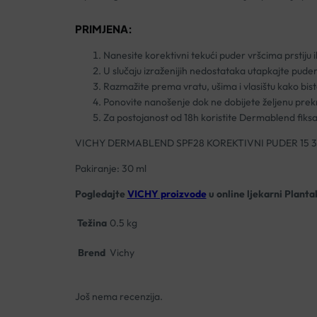
PRIMJENA:
Nanesite korektivni tekući puder vršcima prstiju
U slučaju izraženijih nedostataka utapkajte puder
Razmažite prema vratu, ušima i vlasištu kako biste
Ponovite nanošenje dok ne dobijete željenu prek
Za postojanost od 18h koristite Dermablend fiks
VICHY DERMABLEND SPF28 KOREKTIVNI PUDER 15 
Pakiranje: 30 ml
Pogledajte
VICHY proizvode
u online ljekarni Planta
Težina
0.5 kg
Brend
Vichy
Još nema recenzija.