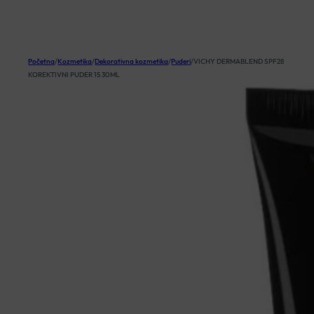
KOŠARICA
Početna
/
Kozmetika
/
Dekorativna kozmetika
/
Puderi
/
VICHY DERMABLEND SPF28
KOREKTIVNI PUDER 15 30ML