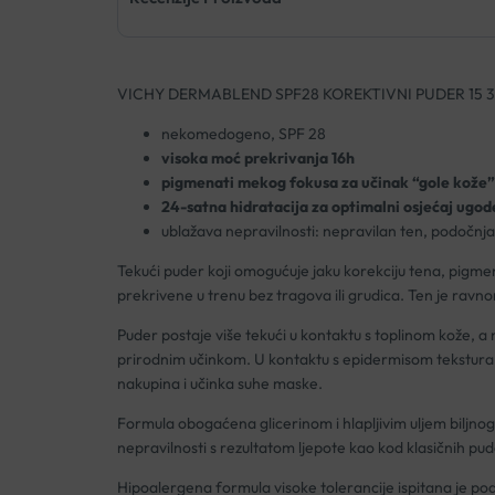
VICHY DERMABLEND SPF28 KOREKTIVNI PUDER 15 
nekomedogeno, SPF 28
visoka moć prekrivanja 16h
pigmenati mekog fokusa za učinak “gole kože”
24-satna hidratacija za optimalni osjećaj ugod
ublažava nepravilnosti: nepravilan ten, podočnjaci,
Tekući puder koji omogućuje jaku korekciju tena, pigmen
prekrivene u trenu bez tragova ili grudica. Ten je ravnom
Puder postaje više tekući u kontaktu s toplinom kože, a 
prirodnim učinkom. U kontaktu s epidermisom tekstura p
nakupina i učinka suhe maske.
Formula obogaćena glicerinom i hlapljivim uljem biljnog
nepravilnosti s rezultatom ljepote kao kod klasičnih pu
Hipoalergena formula visoke tolerancije ispitana je po