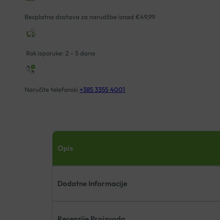
PUDER
15
Besplatna dostava za narudžbe iznad €49,99
30ML
količina
Rok isporuke: 2 – 5 dana
Naručite telefonski
+385 3355 4001
Opis
Dodatne Informacije
Recenzije Proizvoda