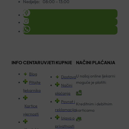
Nedjelja:
08:00 – 13:00
INFO CENTAR
UVJETI KUPNJE
NAČINI PLAĆANJA
Blog
U našoj online ljekarni
Dostava
Pitajte
moguće je platiti:
Načini
ljekarnika
plaćanja
Povrat i
Kreditnim i debitnim
Kartice
reklamacija
karticama
vjernosti
Izjava o
privatnosti