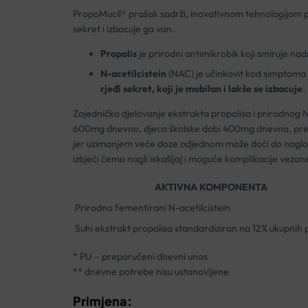
PropoMucil® prašak sadrži, inovativnom tehnologijom proč
sekret i izbacuje ga van.
Propolis
je prirodni antimikrobik koji smiruje nad
N-acetilcistein
(NAC) je učinkovit kod simptoma 
rjeđi sekret, koji je mobilan i lakše se izbacuje
.
Zajedničko djelovanje ekstrakta propolisa i prirodnog N
600mg dnevno, djeca školske dobi 400mg dnevno, predšk
jer uzimanjem veće doze odjednom može doći do naglog na
izbjeći ćemo nagli iskašljaj i moguće komplikacije vezane
AKTIVNA KOMPONENTA
Prirodno fementirani N-acetilcistein
Suhi ekstrakt propolisa standardiziran na 12% ukupnih 
* PU – preporučeni dnevni unos
** dnevne potrebe nisu ustanovljene
Primjena: