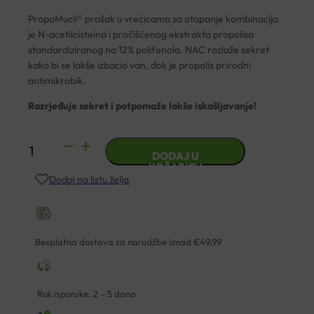
PropoMucil® prašak u vrećicama za otapanje kombinacija
je N-acetilcisteina i pročišćenog ekstrakta propolisa
standardiziranog na 12% polifenola. NAC razlaže sekret
kako bi se lakše izbacio van, dok je propolis prirodni
antimikrobik.
Razrjeđuje sekret i potpomaže lakše iskašljavanje!
PROPOMUCIL
DODAJ U
600
KOŠARICU
Dodaj na listu želja
PRAŠAK
5X600MG
HERBIKO
količina
Besplatna dostava za narudžbe iznad €49,99
Rok isporuke: 2 – 5 dana