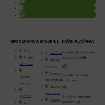
INFO CENTAR
UVJETI KUPNJE
NAČINI PLAĆANJA
Blog
U našoj online ljekarni
Dostava
Pitajte
moguće je platiti:
Načini
ljekarnika
plaćanja
Povrat i
Kreditnim i debitnim
Kartice
reklamacija
karticama
vjernosti
Izjava o
privatnosti
Kontakt
Gotovinom prilikom
Pravila
preuzimanja
O