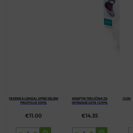
YASENKA LENISAL SPREJ ZELENI
ANAFTIN TEKUĆINA ZA
CURAP
PROPOLIS 30ML
ISPIRANJE USTA 120ML
€
11.00
€
14.35
YASENKA
ANAFTIN
C