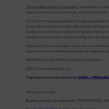
Odrasli i djeca starija od 12 godina:
1 puta dnevno 1 vreć
Sadržaj vrećice otopiti u čaši vode, promiješati žličico
Proizvod ne trebaju upotrebljavati osobe preosjetljive 
proizvoda kod trudnica, dojilja i djece mlađe od 3 god
Ukoliko se proizvod istovremeno primjenjuje s lijekom n
oslabljenu funkciju dišnih organa, trebaju se prije uzi
Dodaci prehrani nisu zamjena za obroke i uravnoteženu
raznovrsne i uravnotežene prehrane i zdravog načina ž
PROPOMUCIL 600 PRAŠAK 5X600MG HERBIKO
Količina: 5 vrećica po 600 mg
Pogledajte proizvode kategorije
KAŠALJ, PREHLADA
Još nema recenzija.
Budite prvi koji će recenzirati “PROPOMUCI
Morate biti
prijavljeni
da biste objavili recenziju.