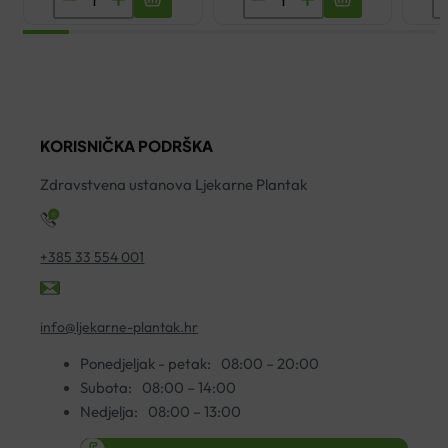
LENISAL
TEKUĆINA
Č
SPREJ
ZA
Z
ZELENI
ISPIRANJE
Z
PROPOLIS
USTA
C
30ML
120ML
5
KORISNIČKA PODRŠKA
količina
količina
A
ko
Zdravstvena ustanova Ljekarne Plantak
+385 33 554 001
info@ljekarne-plantak.hr
Ponedjeljak - petak:
08:00 – 20:00
Subota:
08:00 – 14:00
Nedjelja:
08:00 – 13:00