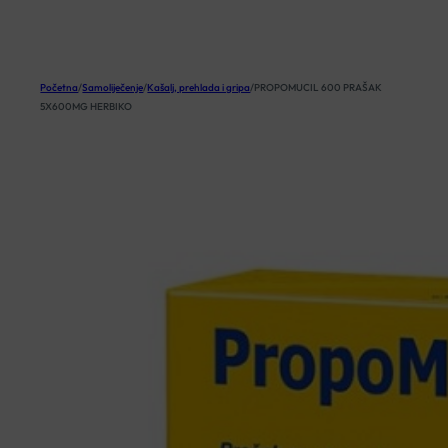
KOŠARICA
Početna
/
Samoliječenje
/
Kašalj, prehlada i gripa
/
PROPOMUCIL 600 PRAŠAK
5X600MG HERBIKO