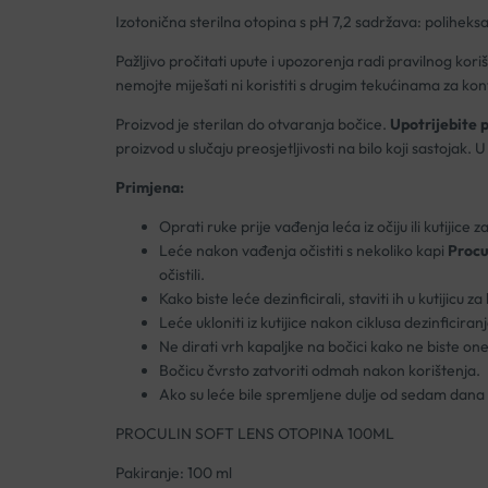
Izotonična sterilna otopina s pH 7,2 sadržava: poliheksa
Pažljivo pročitati upute i upozorenja radi pravilnog kor
nemojte miješati ni koristiti s drugim tekućinama za ko
Proizvod je sterilan do otvaranja bočice.
Upotrijebite 
proizvod u slučaju preosjetljivosti na bilo koji sastojak.
Primjena:
Oprati ruke prije vađenja leća iz očiju ili kutijice z
Leće nakon vađenja očistiti s nekoliko kapi
Procu
očistili.
Kako biste leće dezinficirali, staviti ih u kutijic
Leće ukloniti iz kutijice nakon ciklusa dezinficiran
Ne dirati vrh kapaljke na bočici kako ne biste oneč
Bočicu čvrsto zatvoriti odmah nakon korištenja.
Ako su leće bile spremljene dulje od sedam dana u k
PROCULIN SOFT LENS OTOPINA 100ML
Pakiranje: 100 ml