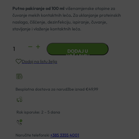
Putno pakiranje od 100 ml
višenamjenske otopine za
čuvanje mekih kontaktnih leća
.
Za uklanjanje proteinskih
naslaga, čišćenje, dezinfekciju, ispiranje, čuvanje,
stavljanje i vlaženje kontaktnih leća.
PROCULIN
DODAJ U
SOFT
KOŠARICU
Dodaj na listu želja
LENS
OTOPINA
100ML
količina
Besplatna dostava za narudžbe iznad €49,99
Rok isporuke: 2 – 5 dana
Naručite telefonski
+385 3355 4001