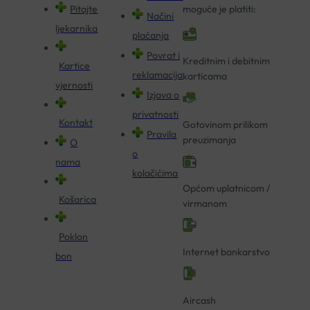
Pitajte
moguće je platiti:
Načini
ljekarnika
plaćanja
Povrat i
Kreditnim i debitnim
Kartice
reklamacija
karticama
vjernosti
Izjava o
privatnosti
Kontakt
Gotovinom prilikom
Pravila
preuzimanja
O
o
nama
kolačićima
Općom uplatnicom /
Košarica
virmanom
Poklon
Internet bankarstvo
bon
Aircash