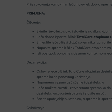
Prije rukovanja kontaktnim lećama uvijek dobro operite 
PRIMJENA:
Čišćenje:
Skinite lijevu leću s oka i stavite je na dlan. Kapnit
Leću dobro isperite
Blink TotalCare otopinom za
Smjestite leću u lijevi držač spremnika i zatvorite
Napunite spremnik Blink TotalCare otopinom za de
Isti postupak ponovite s desnom kontaktnom leć
Dezinfekcija:
Ostavite leće u Blink TotalCare otopini za dezinfe
spremniku do ponovnog korištenja.
Napomena vezano uz čišćenje i dezinfekciju
Leće možete čuvati u zatvorenom spremniku do 30 
dezinfekciju/čuvanje/ispiranje i stavite na oči.
Bacite upotrijebljenu otopinu, a spremnik isperit
Ovlaživanje: