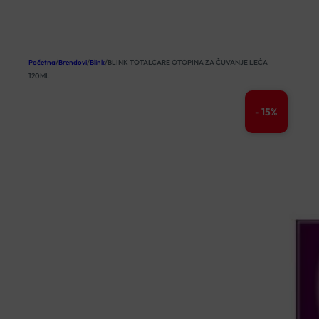
KOŠARICA
Početna
/
Brendovi
/
Blink
/
BLINK TOTALCARE OTOPINA ZA ČUVANJE LEĆA
120ML
- 15%