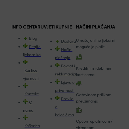
INFO CENTAR
UVJETI KUPNJE
NAČINI PLAĆANJA
Blog
U našoj online ljekarni
Dostava
Pitajte
moguće je platiti:
Načini
ljekarnika
plaćanja
Povrat i
Kreditnim i debitnim
Kartice
reklamacija
karticama
vjernosti
Izjava o
privatnosti
Kontakt
Gotovinom prilikom
Pravila
preuzimanja
O
o
nama
kolačićima
Općom uplatnicom /
Košarica
virmanom