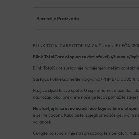
Recenzije Proizvoda
BLINK TOTALCARE OTOPINA ZA ČUVANJE LEĆA 12
Blink TotalCare otopina
za dezinfekciju/čuvanje/ispi
Blink TotalCare sustav nije namijenjen mekim kontaktn
Sastojci: Poliheksametilen bigvanid (PHMB) 0,0005 %, din
Pažljivo slijedite sve upute. U suprotnome, može doći do oz
nadražaja oka, prekinite nošenje leća i potražite savje
Ne stavljajte izravno na oči leće koje su bile u otopin
isperite vodom. Kako biste izbjegli onečišćenje, ničim 
valjanosti.
Čuvajte na suhom mjestu i pri sobnoj temperaturi. Nako