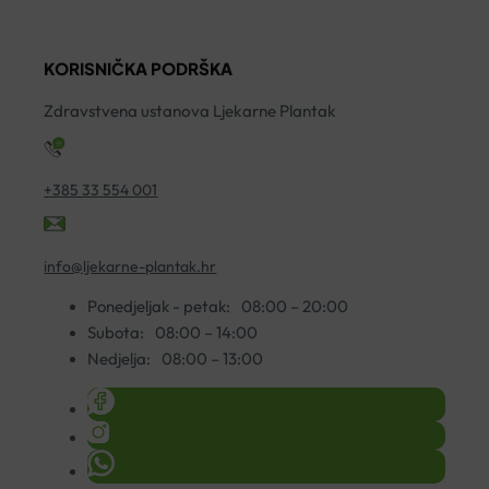
C
USTA
C
500
120ML
5
KORISNIČKA PODRŠKA
KAPSULE
količina
A
A30
ko
Zdravstvena ustanova Ljekarne Plantak
količina
+385 33 554 001
info@ljekarne-plantak.hr
Ponedjeljak - petak:
08:00 – 20:00
Subota:
08:00 – 14:00
Nedjelja:
08:00 – 13:00