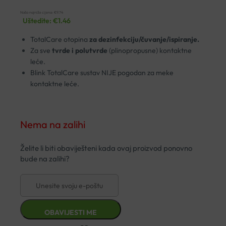
Naša najniža cijena:
€
9.74
Uštedite:
€
1.46
TotalCare otopina
za dezinfekciju/čuvanje/ispiranje.
Za sve
tvrde i polutvrde
(plinopropusne) kontaktne
leće.
Blink TotalCare sustav NIJE pogodan za meke
kontaktne leće.
Nema na zalihi