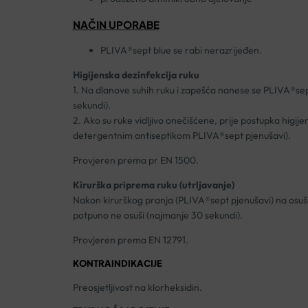
NAČIN UPORABE
PLIVA®sept blue se rabi nerazrijeđen.
Higijenska dezinfekcija ruku
1. Na dlanove suhih ruku i zapešća nanese se PLIVA®sept 
sekundi).
2. Ako su ruke vidljivo onečišćene, prije postupka higij
detergentnim antiseptikom PLIVA®sept pjenušavi).
Provjeren prema pr EN 1500.
Kirurška priprema ruku (utrljavanje)
Nakon kirurškog pranja (PLIVA®sept pjenušavi) na osušen
potpuno ne osuši (najmanje 30 sekundi).
Provjeren prema EN 12791.
KONTRAINDIKACIJE
Preosjetljivost na klorheksidin.