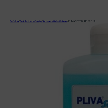
KOŠARICA
Početna
/
Zaštita i dezinfekcija
/
Antiseptici i dezificijensi
/
PLIVASEPT BLUE 500 ML