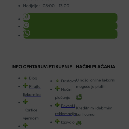
Nedjelja:
08:00 – 13:00
INFO CENTAR
UVJETI KUPNJE
NAČINI PLAĆANJA
Blog
U našoj online ljekarni
Dostava
Pitajte
moguće je platiti:
Načini
ljekarnika
plaćanja
Povrat i
Kreditnim i debitnim
Kartice
reklamacija
karticama
vjernosti
Izjava o