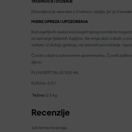
TRUDNOĆA I DOJENJE
Dozvoljena je uporaba u trudnica i dojilja, jer je trans
MJERE OPREZA I UPOZORENJA
Kod osjetljivih osoba kod dugotrajnog kontakta moguća je
za ispiranje tjelesnih šupljina. Ne smije doći u dodir s
vodom. U slučaju gutanja, ne izazivati povraćanje. Ispra
Čuvati u dobro zatvorenim spremnicima. Čuvati zaštićeno
djece.
PLIVASEPT BLUE 500 ML
Količina: 0,5 l
Težina
0.5 kg
Recenzije
Još nema recenzija.