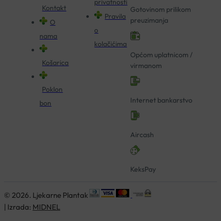
privatnosti
Kontakt
Gotovinom prilikom
Pravila
preuzimanja
O
o
nama
kolačićima
Općom uplatnicom /
Košarica
virmanom
Poklon
Internet bankarstvo
bon
Aircash
KeksPay
© 2026. Ljekarne Plantak
| Izrada:
MIDNEL