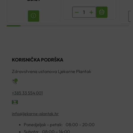
SET
M
ZA
F
OLFAKTORNI
S
TRENING
1
količina
K
ko
KORISNIČKA PODRŠKA
Zdravstvena ustanova Ljekarne Plantak
+385 33 554 001
info@ljekarne-plantak.hr
Ponedjeljak - petak:
08:00 – 20:00
Subota:
08:00 – 14:00