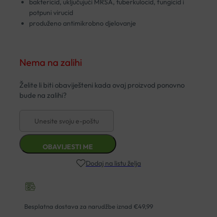
baktericid, uključujući MRSA, tuberkulocid, fungicid i
potpuni virucid
produženo antimikrobno djelovanje
Nema na zalihi
Dodaj na listu želja
Besplatna dostava za narudžbe iznad €49,99