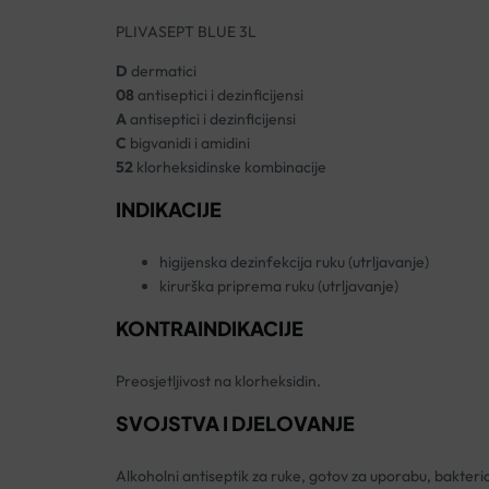
PLIVASEPT BLUE 3L
D
dermatici
08
antiseptici i dezinficijensi
A
antiseptici i dezinficijensi
C
bigvanidi i amidini
52
klorheksidinske kombinacije
INDIKACIJE
higijenska dezinfekcija ruku (utrljavanje)
kirurška priprema ruku (utrljavanje)
KONTRAINDIKACIJE
Preosjetljivost na klorheksidin.
SVOJSTVA I DJELOVANJE
Alkoholni antiseptik za ruke, gotov za uporabu, bakter