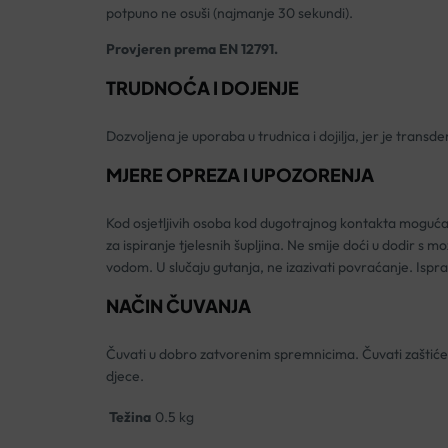
potpuno ne osuši (najmanje 30 sekundi).
Provjeren prema EN 12791.
TRUDNOĆA I DOJENJE
Dozvoljena je uporaba u trudnica i dojilja, jer je trans
MJERE OPREZA I UPOZORENJA
Kod osjetljivih osoba kod dugotrajnog kontakta moguća je
za ispiranje tjelesnih šupljina. Ne smije doći u dodir s
vodom. U slučaju gutanja, ne izazivati povraćanje. Ispra
NAČIN ČUVANJA
Čuvati u dobro zatvorenim spremnicima. Čuvati zaštićeno
djece.
Težina
0.5 kg