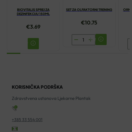
BIOVITALIS SPREJ ZA
SET ZA OLFAKTORNI TRENING
ORMA
DEZINFEKCIJU 150ML
€
10.75
€
3.69
SET
O
ZA
Z
OLFAKTORNI
P
TRENING
P
količina
L
T
KORISNIČKA PODRŠKA
ko
Zdravstvena ustanova Ljekarne Plantak
+385 33 554 001