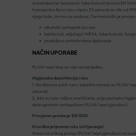
Acinetobacter baumanii), tuberkulocid (prema EN 1434
transijentnu floru ruku u tijeku 30 sekundi za više od 9
njegu kože, izvrsno se podnosi. Dermatološki je provjer
alkoholni antiseptik za ruke
baktericid, uključujući MRSA, tuberkulocid, fungici
produženo antimikrobno djelovanje
NAČIN UPORABE
PLIVA®sept blue se rabi nerazrijeđen.
Higijenska dezinfekcija ruku
1. Na dlanove suhih ruku i zapešća nanese se PLIVA®sept 
sekundi).
2. Ako su ruke vidljivo onečišćene, prije postupka higij
detergentnim antiseptikom PLIVA®sept pjenušavi).
Provjeren prema pr EN 1500
Kirurška priprema ruku (utrljavanje)
Nakon kirurškog pranja (PLIVA®sept pjenušavi) na osušen