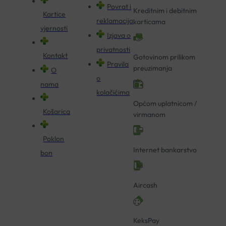
Povrat i
Kreditnim i debitnim
Kartice
reklamacija
karticama
vjernosti
Izjava o
privatnosti
Kontakt
Gotovinom prilikom
Pravila
preuzimanja
O
o
nama
kolačićima
Općom uplatnicom /
Košarica
virmanom
Poklon
Internet bankarstvo
bon
Aircash
KeksPay