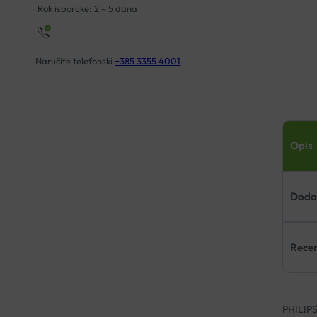
Rok isporuke: 2 – 5 dana
Naručite telefonski
+385 3355 4001
Opis
Dodat
Recen
PHILIP