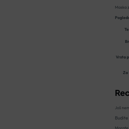
Maska za
Pogleda
Te
B
Vrsta 
Za
Rec
Još nem
Budite
Morate 