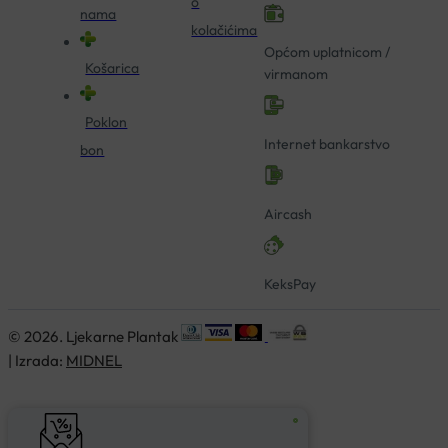
o
nama
kolačićima
Općom uplatnicom /
Košarica
virmanom
Poklon
Internet bankarstvo
bon
Aircash
KeksPay
© 2026. Ljekarne Plantak
| Izrada:
MIDNEL