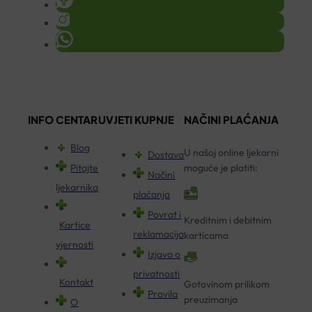
INFO CENTAR
UVJETI KUPNJE
NAČINI PLAĆANJA
Blog
U našoj online ljekarni
Dostava
Pitajte
moguće je platiti:
Načini
ljekarnika
plaćanja
Povrat i
Kreditnim i debitnim
Kartice
reklamacija
karticama
vjernosti
Izjava o
privatnosti
Kontakt
Gotovinom prilikom
Pravila
preuzimanja
O