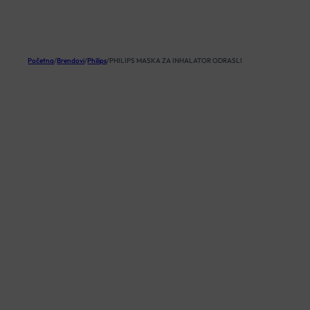
KOŠARICA
Početna
/
Brendovi
/
Philips
/
PHILIPS MASKA ZA INHALATOR ODRASLI