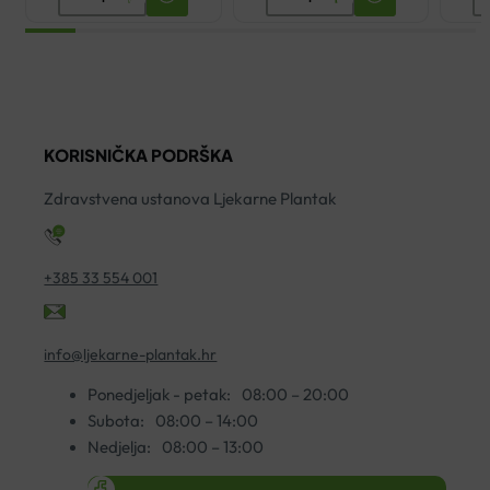
MASKA
AEROCHAMBER
K
ZA
PLUS
I
ODRASLE
FLOW-
C
ZA
VU
C
INHALATOR
ZA
ko
KORISNIČKA PODRŠKA
COMP
ODRASLE
AIR
I
Zdravstvena ustanova Ljekarne Plantak
količina
DJECU
5+
količina
+385 33 554 001
info@ljekarne-plantak.hr
Ponedjeljak - petak:
08:00 – 20:00
Subota:
08:00 – 14:00
Nedjelja:
08:00 – 13:00