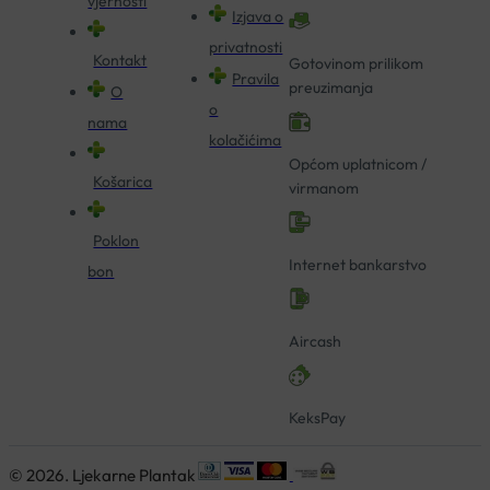
vjernosti
Izjava o
privatnosti
Kontakt
Gotovinom prilikom
Pravila
preuzimanja
O
o
nama
kolačićima
Općom uplatnicom /
Košarica
virmanom
Poklon
Internet bankarstvo
bon
Aircash
KeksPay
© 2026. Ljekarne Plantak