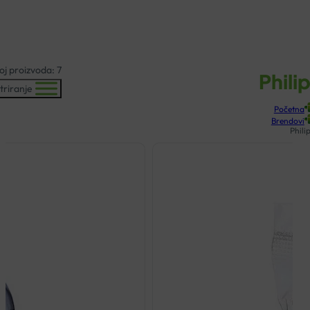
KOŠARICA
oj proizvoda: 7
Phili
ltriranje
Početna
Brendovi
Phili