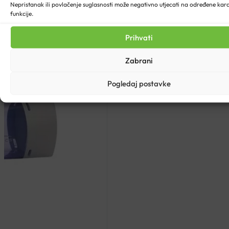
Nepristanak ili povlačenje suglasnosti može negativno utjecati na određene karak
funkcije.
Prihvati
Zabrani
Pogledaj postavke