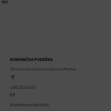
OND S
KORISNIČKA PODRŠKA
Zdravstvena ustanova Ljekarne Plantak
+385 33 554 001
info@ljekarne-plantak.hr