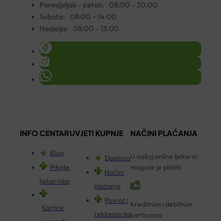
Ponedjeljak - petak:
08:00 – 20:00
Subota:
08:00 – 14:00
Nedjelja:
08:00 – 13:00
INFO CENTAR
UVJETI KUPNJE
NAČINI PLAĆANJA
Blog
U našoj online ljekarni
Dostava
Pitajte
moguće je platiti:
Načini
ljekarnika
plaćanja
Povrat i
Kreditnim i debitnim
Kartice
reklamacija
karticama