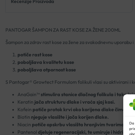
Recenzije Proizvoda
PANTOGAR ŠAMPON ZA RAST KOSE ZA ŽENE 200ML
Šampon za zdrav rast kose za žene za svakodnevnu uporabu i 
potiče rast kose
poboljšava kvalitetu kose
poboljšava otpornost kose
S Pantogar® Growtect Formulom folikuli vlasi su aktivirani i ko
AnaGain™
stimulira stanice dlačnog folikula i tako ini
Keratin
jača strukturu dlake i vraća sjaj kosi.
Kofein
potiče protok krvi oko korijena dlake čime po
Biotin
njeguje vlasište i jača korijen dlake.
Da 
Niacin
potiče opskrbu vlasišta hranjivim tvarima za p
pri
Pantenol
djeluje regeneracijski, te umiruje i hidrira vl
obr