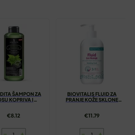
DITA ŠAMPON ZA
BIOVITALIS FLUID ZA
SU KOPRIVA I
PRANJE KOŽE SKLONE
TENOL 1000ML
ATOPIJI 250ML
€
8.12
€
11.79
AFRODITA
BIOVITALIS