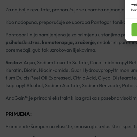
web
Za najbolje rezultate, preporučuje se uporaba najmanje tije
kar
Kao nadopuna, preporučuje se uporaba Pantogar tonika za akt
Pantogar linija namijenjena je za primjenu u stanjima poveć
psihološki stres, kemoterapija, zračenje
, endokrini poremeć
poremećaji, gubitak uzrokovan lijekovima.
Sastav:
Aqua, Sodium Laureth Sulfate, Coca-midopropyl Beta
Keratin, Biotin, Niacin-amide, Guar Hydroxypropyltrimoniu
tium Dulcis Peel Oil Expressed, Citric Acid, Glycol Disteara
Isopropyl Alcohol, Sodium Acetate, Sodium Benzoate, Potas
AnaGain™ je prirodni ekstrakt klica graška s posebno visokim
PRIMJENA:
Primijenite šampon na vlasište, umasirajte u vlasište i isperi