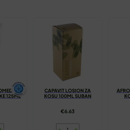
OMED 3
CAPAVIT LOSION ZA
AFRO
KE 125ML
KOSU 100ML SUBAN
KO
PAN
5
€
6.63
A
CAPAVIT