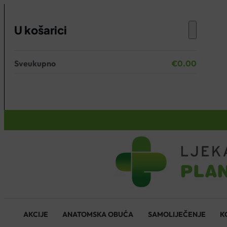
U košarici
Sveukupno
€
0.00
Nema proizvoda u košarici.
KOŠARICA
AKCIJE
ANATOMSKA OBUĆA
SAMOLIJEČENJE
K