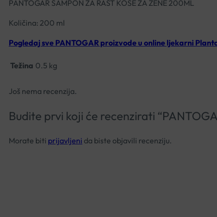
PANTOGAR ŠAMPON ZA RAST KOSE ZA ŽENE 200ML
Količina: 200 ml
Pogledaj sve PANTOGAR proizvode u online ljekarni Plant
Težina
0.5 kg
Još nema recenzija.
Budite prvi koji će recenzirati “PAN
Morate biti
prijavljeni
da biste objavili recenziju.