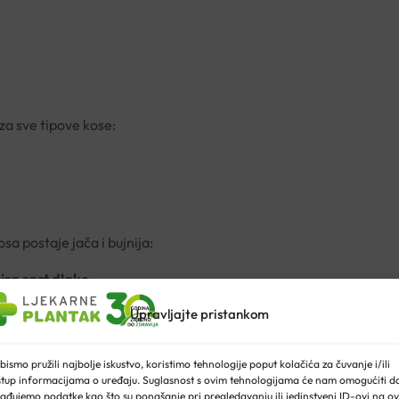
za sve tipove kose:
sa postaje jača i bujnija:
cira rast dlake.
Upravljajte pristankom
boljšava opskrbu hranjivim tvarima.
bismo pružili najbolje iskustvo, koristimo tehnologije poput kolačića za čuvanje i/ili
unu i gustu kosu.
stup informacijama o uređaju. Suglasnost s ovim tehnologijama će nam omogućiti d
asište.
ađujemo podatke kao što su ponašanje pri pregledavanju ili jedinstveni ID-ovi na ov