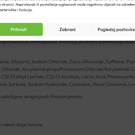
 stranici. Nepristanak ili povlačenje suglasnosti može negativno utjecati na određe
kom
tri mjeseca.
akteristike i funkcije.
ivaciju rasta kose.
Prihvati
Zabrani
Pogledaj postavke
anog difuznog opadanja kose kao što su:
pojačano lučenje hormon
aji (trudnoća, menopauza), trovanje, primarni poremećaji vlasi (
ine, Glycerin, Sodium Chloride, Coco-Glucoside, Caffeine, Pan
m Chloride, Acrylamidopropyltrimonium Chloride/Acrylamide C
te, C12-13 Alkyl Lactate, C12-13 Alcohols, Lactic Acid, Phenoxye
sium Sorbate, Sodium Hydroxide, Coumarin, Hexyl Cinnamal, L
 sadržajem dragocjenih fitonutrijenata.
te nakon dvije minute.