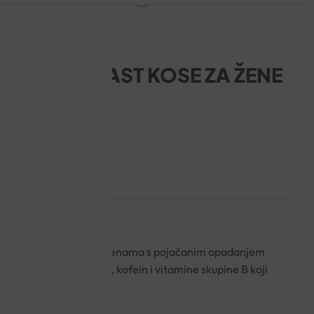
PON ZA RAST KOSE ZA ŽENE
st kose namijenjen je ženama s pojačanim opadanjem
en kompleks AnaGain™, kofein i vitamine skupine B koji
kose.