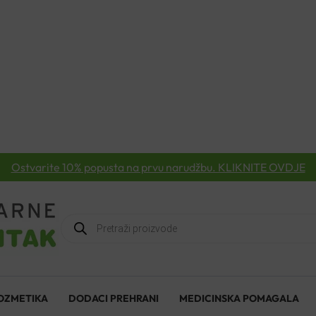
Ostvarite 10% popusta na prvu narudžbu. KLIKNITE OVDJE
Products
search
OZMETIKA
DODACI PREHRANI
MEDICINSKA POMAGALA