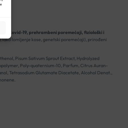
ne
a, Covid-19, prehrambeni poremećaji, fiziološki i
 lako lomljenje kose, genetski poremećaji), prirođeni
thenol, Pisum Sativum Sprout Extract, Hydrolyzed
opolymer, Poly-quaternium-10, Parfum, Citrus Auran-
thanol, Tetrasodium Glutamate Diacetate, Alcohol Denat.,
imonene.