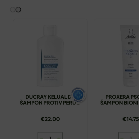
DUCRAY KELUAL DS
PROXERA PS
ŠAMPON PROTIV PERUTI
ŠAMPON BIONI
100ML
€
22.00
€
14.7
DUCRAY
PROXER