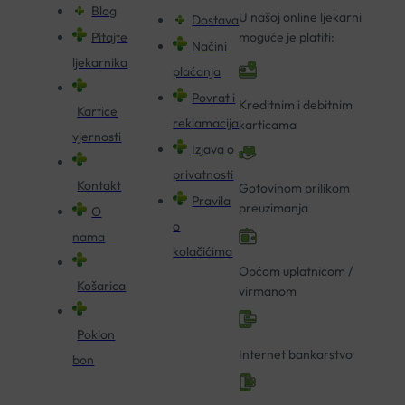
Blog
U našoj online ljekarni
Dostava
Pitajte
moguće je platiti:
Načini
ljekarnika
plaćanja
Povrat i
Kreditnim i debitnim
Kartice
reklamacija
karticama
vjernosti
Izjava o
privatnosti
Kontakt
Gotovinom prilikom
Pravila
preuzimanja
O
o
nama
kolačićima
Općom uplatnicom /
Košarica
virmanom
Poklon
Internet bankarstvo
bon