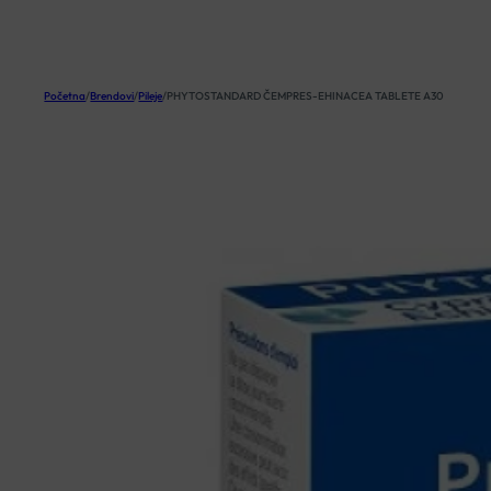
KOŠARICA
Početna
/
Brendovi
/
Pileje
/
PHYTOSTANDARD ČEMPRES-EHINACEA TABLETE A30