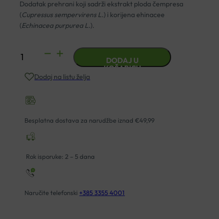
Dodatak prehrani koji sadrži ekstrakt ploda čempresa
(
Cupressus sempervirens L
.) i korijena ehinacee
(
Echinacea
purpurea L
.).
PHYTOSTANDARD
DODAJ U
ČEMPRES-
KOŠARICU
Dodaj na listu želja
EHINACEA
TABLETE
A30
količina
Besplatna dostava za narudžbe iznad €49,99
Rok isporuke: 2 – 5 dana
Naručite telefonski
+385 3355 4001