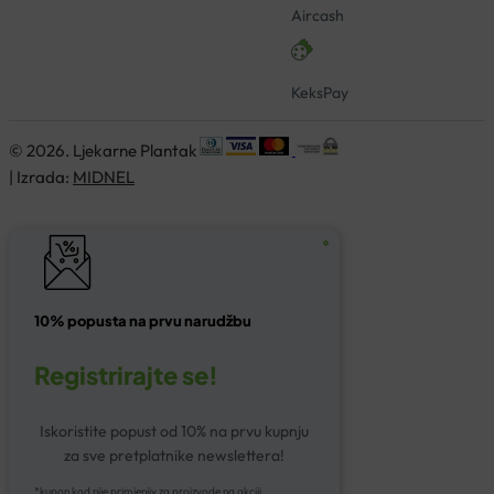
Aircash
KeksPay
© 2026. Ljekarne Plantak
| Izrada:
MIDNEL
10% popusta na prvu narudžbu
Registrirajte se!
Iskoristite popust od 10% na prvu kupnju
za sve pretplatnike newslettera!
*kupon kod nije primjenjiv za proizvode na akciji