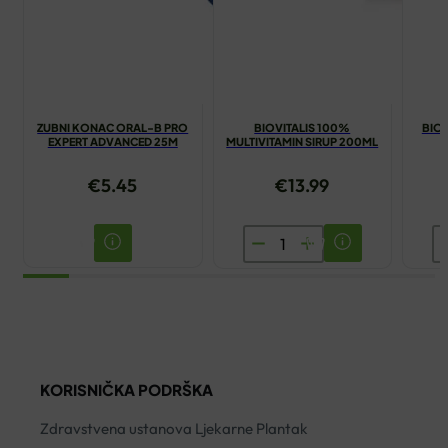
ZUBNI KONAC ORAL-B PRO
BIOVITALIS 100%
BIOV
EXPERT ADVANCED 25M
MULTIVITAMIN SIRUP 200ML
€
5.45
€
13.99
BIOVITALIS
B
100%
J
MULTIVITAMIN
S
SIRUP
2
200ML
ko
količina
KORISNIČKA PODRŠKA
Zdravstvena ustanova Ljekarne Plantak