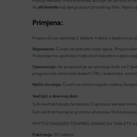
Postoji nekoliko vrsta ehinacee od kojih se upravo
Echi
te
alkilamide
koji djeluju poput prirodnog štita. Njena 
Primjena:
Preporuča se uzimanje 2 tablete 4 dana u tjednu kroz p
Napomene:
Čuvati od dohvata male djece. Preporučene
Prekomjerna upotreba može imati laksativno djelovanj
Upozorenje:
Ne preporučuje se uzimanje duže od 2 tjedn
progresivnih sistemskih bolesti (TBC, leukemija), autoim
Način čuvanja:
Čuvati na suhom mjestu i sobnoj temper
Sastojci u dnevnoj dozi:
Suhi ekstrakt ploda čempresa (
Cupressus sempervirens
Suhi ekstrakt korijena grimizne ehinacee (
Echinacea
pu
PHYTOSTANDARD ČEMPRES-EHINACEA TABLETE A
Pakiranje:
30 tableta