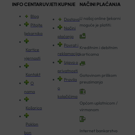
INFO CENTAR
UVJETI KUPNJE
NAČINI PLAĆANJA
Blog
U našoj online ljekarni
Dostava
Pitajte
moguće je platiti:
Načini
ljekarnika
plaćanja
Povrat i
Kreditnim i debitnim
Kartice
reklamacija
karticama
vjernosti
Izjava o
privatnosti
Kontakt
Gotovinom prilikom
Pravila
preuzimanja
O
o
nama
kolačićima
Općom uplatnicom /
Košarica
virmanom
Poklon
Internet bankarstvo
bon