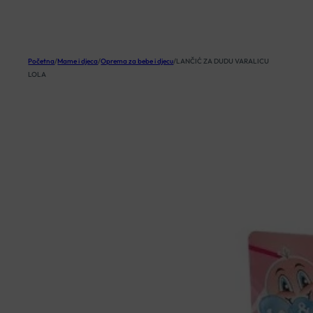
KOŠARICA
Početna
/
Mame i djeca
/
Oprema za bebe i djecu
/
LANČIĆ ZA DUDU VARALICU
LOLA