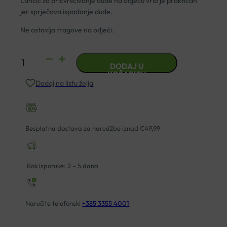
Lančić za pričvršćivanje dude na odjeću vrlo je praktičan
jer sprječava ispadanje dude.
Ne ostavlja tragove na odjeći.
LANČIĆ
DODAJ U
ZA
KOŠARICU
Dodaj na listu želja
DUDU
VARALICU
LOLA
količina
Besplatna dostava za narudžbe iznad €49,99
Rok isporuke: 2 – 5 dana
Naručite telefonski
+385 3355 4001