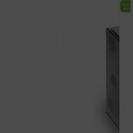
Besplat
dosta