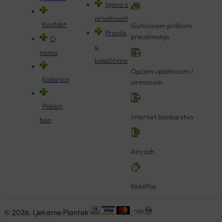
Izjava o
privatnosti
Kontakt
Gotovinom prilikom
Pravila
preuzimanja
O
o
nama
kolačićima
Općom uplatnicom /
Košarica
virmanom
Poklon
Internet bankarstvo
bon
Aircash
KeksPay
© 2026. Ljekarne Plantak