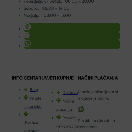
Ponedjeljak - petak:
08:00 – 20:00
Subota:
08:00 – 14:00
Nedjelja:
08:00 – 13:00
INFO CENTAR
UVJETI KUPNJE
NAČINI PLAĆANJA
Blog
U našoj online ljekarni
Dostava
Pitajte
moguće je platiti:
Načini
ljekarnika
plaćanja
Povrat i
Kreditnim i debitnim
Kartice
reklamacija
karticama
vjernosti