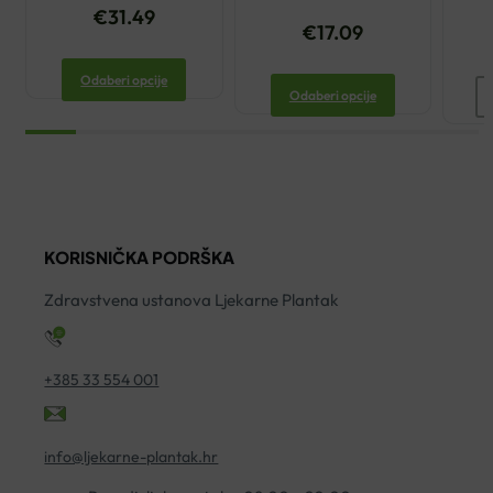
€
31.49
€
17.09
Odaberi opcije
P
Odaberi opcije
U
Z
P
D
S
KORISNIČKA PODRŠKA
ko
Zdravstvena ustanova Ljekarne Plantak
+385 33 554 001
info@ljekarne-plantak.hr