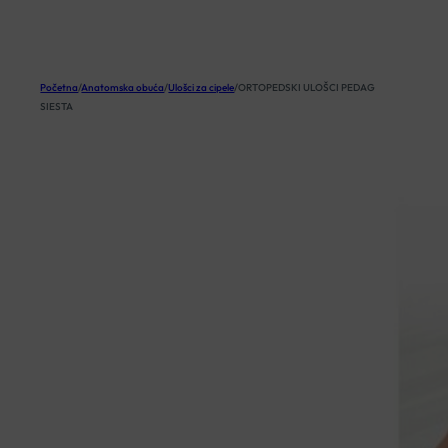
KOŠARICA
Početna
/
Anatomska obuća
/
Ulošci za cipele
/
ORTOPEDSKI ULOŠCI PEDAG
SIESTA