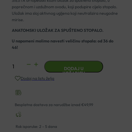
SIESTA ortopedski kožni uložak za spušteno stopalo, u
poprečnom i uzdužnom svodu, koji podupire cijelo stopalo.
Uložak ima sloj aktivnog ugljena koji neutralizira neugodne
mirise.
ANATOMSKI ULOŽAK ZA SPUŠTENO STOPALO.
U napomeni molimo navesti veličinu stopala: od 36 do
46!
ORTOPEDSKI
DODAJ U
ULOŠCI
KOŠARICU
Dodaj na listu želja
PEDAG
SIESTA
količina
Besplatna dostava za narudžbe iznad €49,99
Rok isporuke: 2 – 5 dana