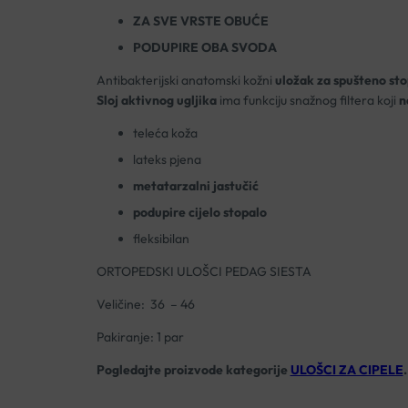
ZA SVE VRSTE OBUĆE
PODUPIRE OBA SVODA
Antibakterijski anatomski kožni
uložak za spušteno sto
Sloj aktivnog ugljika
ima funkciju snažnog filtera koji
n
teleća koža
lateks pjena
metatarzalni jastučić
podupire cijelo stopalo
fleksibilan
ORTOPEDSKI ULOŠCI PEDAG SIESTA
Veličine: 36 – 46
Pakiranje: 1 par
Pogledajte proizvode kategorije
ULOŠCI ZA CIPELE
.