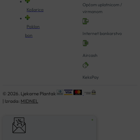
Općom uplatnicom /
Košarica
virmanom
Poklon
Internet bankarstvo
bon
Aircash
KeksPay
© 2026. Ljekarne Plantak
| Izrada:
MIDNEL