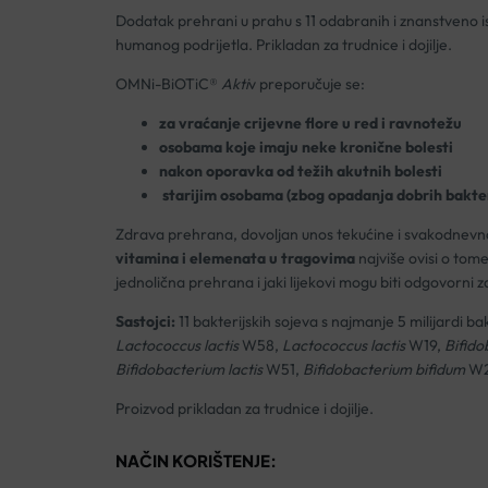
Dodatak prehrani u prahu s 11 odabranih i znanstveno istr
humanog podrijetla. Prikladan za trudnice i dojilje.
OMNi-BiOTiC®
Akti
v preporučuje se:
za vraćanje crijevne flore u red i ravnotežu
osobama koje imaju neke kronične bolesti
nakon oporavka od težih akutnih bolesti
starijim osobama (zbog opadanja dobrih bakter
Zdrava prehrana, dovoljan unos tekućine i svakodnevno 
vitamina i elemenata u tragovima
najviše ovisi o tome
jednolična prehrana i jaki lijekovi mogu biti odgovorni 
Sastojci:
11 bakterijskih sojeva s najmanje 5 milijardi bak
Lactococcus lactis
W58,
Lactococcus lactis
W19,
Bifido
Bifidobacterium lactis
W51,
Bifidobacterium bifidum
W23
Proizvod prikladan za trudnice i dojilje.
NAČIN KORIŠTENJE: