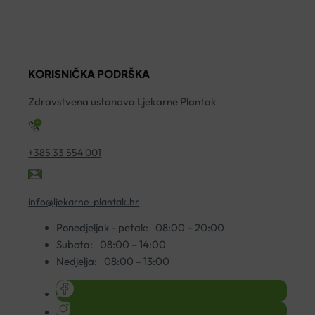
CODE
SIRUP
O
IMUNO
200ML
K
C
količina
A
500
ko
KORISNIČKA PODRŠKA
KAPSULE
A30
Zdravstvena ustanova Ljekarne Plantak
količina
+385 33 554 001
info@ljekarne-plantak.hr
Ponedjeljak - petak:
08:00 – 20:00
Subota:
08:00 – 14:00
Nedjelja:
08:00 – 13:00