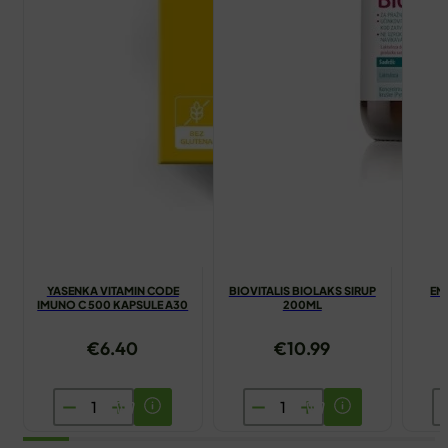
YASENKA VITAMIN CODE
BIOVITALIS BIOLAKS SIRUP
EN
IMUNO C 500 KAPSULE A30
200ML
€
6.40
€
10.99
YASENKA
BIOVITALIS
E
VITAMIN
BIOLAKS
J