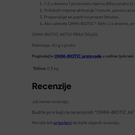
1-2 x dnevno 1 poravnatu mjernu žličicu praha (2
Pričekati vrijeme aktivacije 1 minutu, ponovo promi
Preporučuje se popiti na prazan želudac.
Ako uzimate OMNi-BiOTiC® Aktiv 2 x dnevno, prepo
OMNI-BIOTIC AKTIV PRAH 30x2G
Pakiranje: 60 g u prahu
Pogledajte
OMNI-BIOTIC proizvode
u online ljekrani
Težina
0.5 kg
Recenzije
Još nema recenzija.
Budite prvi koji će recenzirati “OMNI-BIOTIC 
Morate biti
prijavljeni
da biste objavili recenziju.