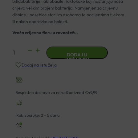
bifidobakterije, laktobacile i laktokoke koji nastanjuju naša
crijeva velikim brojem bakterija. Namijenjen za crijevnu
disbiozu, posebice starijim osobama te pacijentima tijekom
ili nakon oporavka od bolesti.
Vraća crijevnu floru u ravnotežu.
OMNI-
DODAJ U
BIOTIC
KOŠARICU
Dodaj na listu želja
AKTIV
PRAH
30x2G
količina
Besplatna dostava za narudžbe iznad €49,99
Rok isporuke: 2 – 5 dana