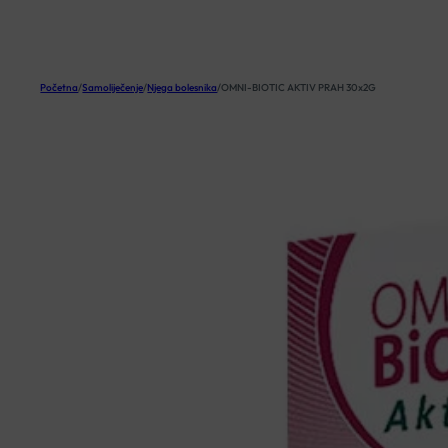
KOŠARICA
Početna
/
Samoliječenje
/
Njega bolesnika
/
OMNI-BIOTIC AKTIV PRAH 30x2G