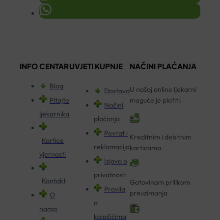
INFO CENTAR
UVJETI KUPNJE
NAČINI PLAĆANJA
Blog
U našoj online ljekarni
Dostava
Pitajte
moguće je platiti:
Načini
ljekarnika
plaćanja
Povrat i
Kreditnim i debitnim
Kartice
reklamacija
karticama
vjernosti
Izjava o
privatnosti
Kontakt
Gotovinom prilikom
Pravila
preuzimanja
O
o
nama
kolačićima