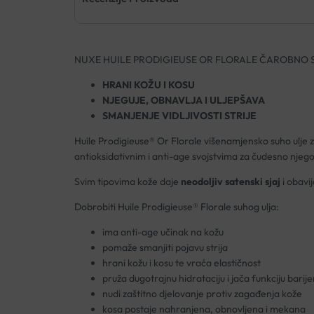
NUXE HUILE PRODIGIEUSE OR FLORALE ČAROBNO 
HRANI KOŽU I KOSU
NJEGUJE, OBNAVLJA I ULJEPŠAVA
SMANJENJE VIDLJIVOSTI STRIJE
Huile Prodigieuse® Or Florale višenamjensko suho ulje za 
antioksidativnim i anti-age svojstvima za čudesno njegov
Svim tipovima kože daje
neodoljiv satenski sjaj
i obavij
Dobrobiti Huile Prodigieuse® Florale suhog ulja:
ima anti-age učinak na kožu
pomaže smanjiti pojavu strija
hrani kožu i kosu te vraća elastičnost
pruža dugotrajnu hidrataciju i jača funkciju barij
nudi zaštitno djelovanje protiv zagađenja kože
kosa postaje nahranjena, obnovljena i mekana