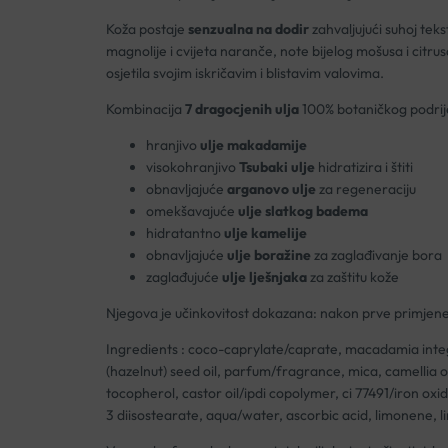
Koža postaje
senzualna na dodir
zahvaljujući suhoj teks
magnolije i cvijeta naranče, note bijelog mošusa i citr
osjetila svojim iskričavim i blistavim valovima.
Kombinacija
7 dragocjenih ulja
100% botaničkog podrije
hranjivo
ulje makadamije
visokohranjivo
Tsubaki ulje
hidratizira i štiti
obnavljajuće
arganovo ulje
za regeneraciju
omekšavajuće
ulje slatkog badema
hidratantno
ulje kamelije
obnavljajuće
ulje boražine
za zaglađivanje bora
zaglađujuće
ulje lješnjaka
za zaštitu kože
Njegova je učinkovitost dokazana: nakon prve primjene k
Ingredients : coco-caprylate/caprate, macadamia integrif
(hazelnut) seed oil, parfum/fragrance, mica, camellia ole
tocopherol, castor oil/ipdi copolymer, ci 77491/iron oxi
3 diisostearate, aqua/water, ascorbic acid, limonene, lin