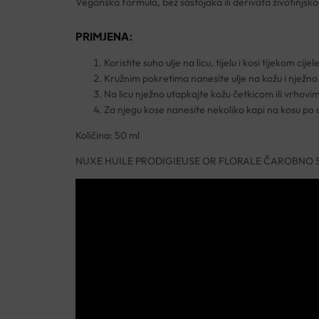
Veganska formula, bez sastojaka ili derivata životinjsko
PRIMJENA:
Koristite suho ulje na licu, tijelu i kosi tijekom cijele
Kružnim pokretima nanesite ulje na kožu i nježno
Na licu nježno utapkajte kožu četkicom ili vrhovi
Za njegu kose nanesite nekoliko kapi na kosu po d
Količina: 50 ml
NUXE HUILE PRODIGIEUSE OR FLORALE ČAROBNO 