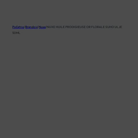
KOŠARICA
Početna
/
Brendovi
/
Nuxe
/
NUXE HUILE PRODIGIEUSE OR FLORALE SUHO ULJE
50ML