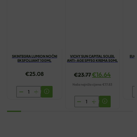
SKINTEGRA LUMION NOĆNI
VICHY SUN CAPITAL SOLEIL
EUC
EKSFOLIJANT 100ML
ANTI-AGE SPF50 KREMA 50ML
A
€
25.08
€
16.64
€
23.77
Naša najniža cijena:
€
17.83
SKINTEGRA
E
LUMION
A
VICHY
NOĆNI
A
SUN
EKSFOLIJANT
K
CAPITAL
100ML
4
SOLEIL
količina
ko
ANTI-