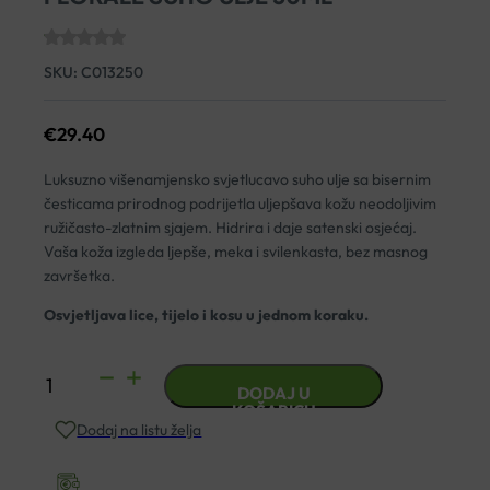
SKU:
C013250
€
29.40
Luksuzno višenamjensko svjetlucavo suho ulje sa bisernim
česticama prirodnog podrijetla uljepšava kožu neodoljivim
ružičasto-zlatnim sjajem. Hidrira i daje satenski osjećaj.
Vaša koža izgleda ljepše, meka i svilenkasta, bez masnog
završetka.
Osvjetljava lice, tijelo i kosu u jednom koraku.
NUXE
DODAJ U
HUILE
KOŠARICU
Dodaj na listu želja
PRODIGIEUSE
OR