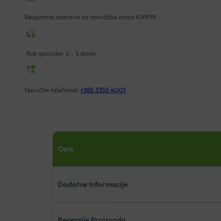
FLORALE
SUHO
Besplatna dostava za narudžbe iznad €49,99
ULJE
50ML
količina
Rok isporuke: 2 – 5 dana
Naručite telefonski
+385 3355 4001
Opis
Dodatne Informacije
Recenzije Proizvoda