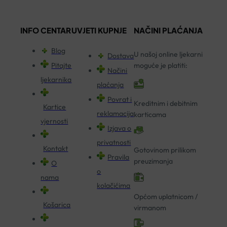
INFO CENTAR
UVJETI KUPNJE
NAČINI PLAĆANJA
Blog
U našoj online ljekarni
Dostava
Pitajte
moguće je platiti:
Načini
ljekarnika
plaćanja
Povrat i
Kreditnim i debitnim
Kartice
reklamacija
karticama
vjernosti
Izjava o
privatnosti
Kontakt
Gotovinom prilikom
Pravila
preuzimanja
O
o
nama
kolačićima
Općom uplatnicom /
Košarica
virmanom