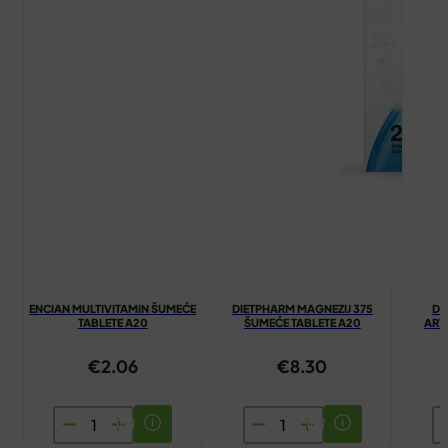
ENCIAN MULTIVITAMIN ŠUMEĆE
DIETPHARM MAGNEZIJ 375
DI
TABLETE A20
ŠUMEĆE TABLETE A20
ART
€
2.06
€
8.30
ENCIAN
DIETPHARM
D
MULTIVITAMIN
MAGNEZIJ
S