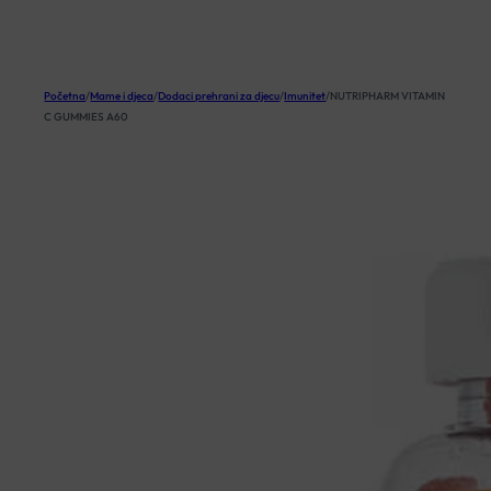
KOŠARICA
Početna
/
Mame i djeca
/
Dodaci prehrani za djecu
/
Imunitet
/
NUTRIPHARM VITAMIN
C GUMMIES A60