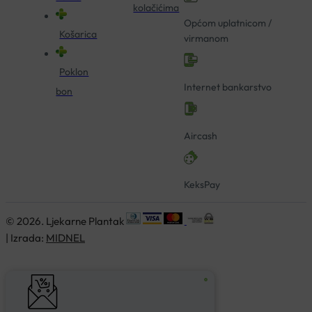
kolačićima
Općom uplatnicom /
Košarica
virmanom
Poklon
Internet bankarstvo
bon
Aircash
KeksPay
© 2026. Ljekarne Plantak
| Izrada:
MIDNEL