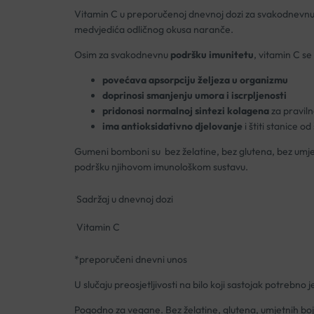
Vitamin C u preporučenoj dnevnoj dozi za svakodnevnu n
medvjedića odličnog okusa naranče.
Osim za svakodnevnu
podršku imunitetu
, vitamin C se
povećava apsorpciju željeza u organizmu
doprinosi smanjenju umora i iscrpljenosti
pridonosi normalnoj sintezi kolagena
za pravilno
ima antioksidativno djelovanje
i štiti stanice o
Gumeni bomboni su bez želatine, bez glutena, bez umjetn
podršku njihovom imunološkom sustavu.
Sadržaj u dnevnoj dozi
Vitamin C
*preporučeni dnevni unos
U slučaju preosjetljivosti na bilo koji sastojak potrebno 
Pogodno za vegane. Bez želatine, glutena, umjetnih bo