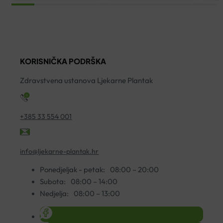
ŠUMEĆE
375
A
TABLETE
ŠUMEĆE
K
A20
TABLETE
A
količina
A20
ko
KORISNIČKA PODRŠKA
količina
Zdravstvena ustanova Ljekarne Plantak
+385 33 554 001
info@ljekarne-plantak.hr
Ponedjeljak - petak:
08:00 – 20:00
Subota:
08:00 – 14:00
Nedjelja:
08:00 – 13:00