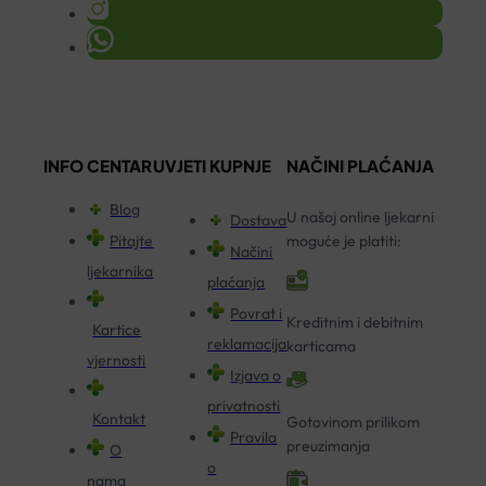
INFO CENTAR
UVJETI KUPNJE
NAČINI PLAĆANJA
Blog
U našoj online ljekarni
Dostava
Pitajte
moguće je platiti:
Načini
ljekarnika
plaćanja
Povrat i
Kreditnim i debitnim
Kartice
reklamacija
karticama
vjernosti
Izjava o
privatnosti
Kontakt
Gotovinom prilikom
Pravila
preuzimanja
O
o
nama