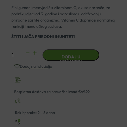
Fini gumeni medvjedić s vitaminom C, okusa naranče, za
podršku djeci od 3. godine i odraslima u održavanju
prirodne zaštite organizma. Vitamin C doprinosi normalnoj
funkciji imunološkog sustava.
ŠTITI I JAČA PRIRODNI IMUNITET!
NUTRIPHARM
DODAJ U
VITAMIN
KOŠARICU
Dodaj na listu želja
C
GUMMIES
A60
količina
Besplatna dostava za narudžbe iznad €49,99
Rok isporuke: 2 – 5 dana