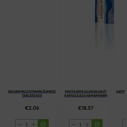
ENCIAN MULTIVITAMIN ŠUMEĆE
MIVITA BETA GLUKAN AKUT
DIETP
TABLETE A20
KAPSULE A20 HAMAPHARM
€
2.06
€
18.57
ENCIAN
MIVITA
D