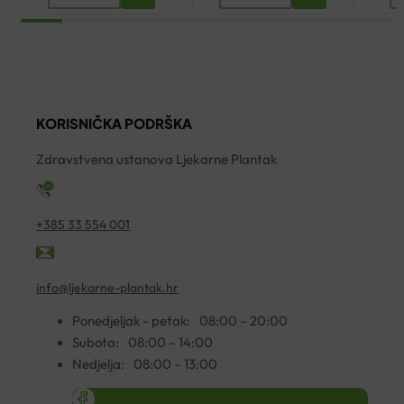
MULTIVITAMIN
BETA
K
ŠUMEĆE
GLUKAN
10
TABLETE
AKUT
P
A20
KAPSULE
K
količina
A20
A
KORISNIČKA PODRŠKA
HAMAPHARM
ko
količina
Zdravstvena ustanova Ljekarne Plantak
+385 33 554 001
info@ljekarne-plantak.hr
Ponedjeljak - petak:
08:00 – 20:00
Subota:
08:00 – 14:00
Nedjelja:
08:00 – 13:00