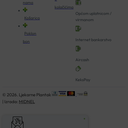
nama
kolačićima
Općom uplatnicom /
Košarica
virmanom
Poklon
Internet bankarstvo
bon
Aircash
KeksPay
© 2026. Ljekarne Plantak
| Izrada:
MIDNEL