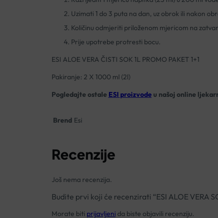
Uzimati 1 do 3 puta na dan, uz obrok ili nakon ob
Količinu odmjeriti priloženom mjericom na zatva
Prije upotrebe protresti bocu.
ESI ALOE VERA ČISTI SOK 1L PROMO PAKET 1+1
Pakiranje: 2 X 1000 ml (2l)
Pogledajte ostale
ESI proizvode
u našoj online ljekarn
Brend
Esi
Recenzije
Još nema recenzija.
Budite prvi koji će recenzirati “ESI ALOE VER
Morate biti
prijavljeni
da biste objavili recenziju.