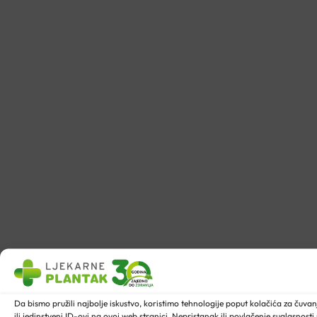
Da bismo pružili najbolje iskustvo, koristimo tehnologije poput kolačića za ču
ili jedinstveni ID-ovi na ovoj web stranici. Nepristanak ili povlačenje suglasnost