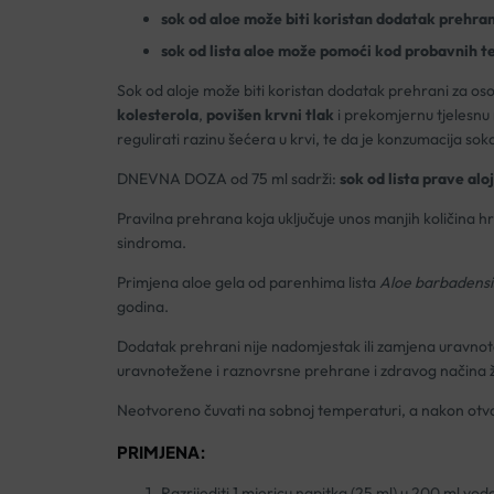
sok od aloe može biti koristan dodatak prehran
sok od lista aloe može pomoći kod probavnih t
Sok od aloje može biti koristan dodatak prehrani za oso
kolesterola
,
povišen krvni tlak
i prekomjernu tjelesnu m
regulirati razinu šećera u krvi, te da je konzumacija so
DNEVNA DOZA od 75 ml sadrži:
sok od lista prave alo
Pravilna prehrana koja uključuje unos manjih količina hr
sindroma.
Primjena aloe gela od parenhima lista
Aloe barbadensi
godina.
Dodatak prehrani nije nadomjestak ili zamjena uravnot
uravnotežene i raznovrsne prehrane i zdravog načina ž
Neotvoreno čuvati na sobnoj temperaturi, a nakon otvara
PRIMJENA:
Razrijediti 1 mjericu napitka (25 ml) u 200 ml vod