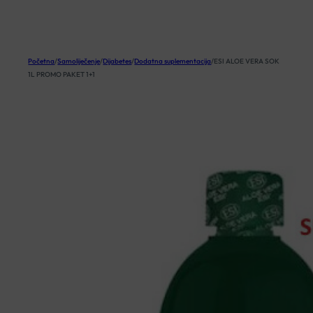
KOŠARICA
Početna
/
Samoliječenje
/
Dijabetes
/
Dodatna suplementacija
/
ESI ALOE VERA SOK
1L PROMO PAKET 1+1