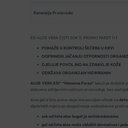
Recenzije Proizvoda
ESI ALOE VERA ČISTI SOK 1L PROMO PAKET 1+1
POMAŽE U KONTROLI ŠEĆERA U KRVI
DOPRINOSI JAČANJU OTPORNOSTI ORGANI
DJELUJE POVOLJNO NA ZDRAVLJE KOŽE
ODRŽAVA ORGANIZAM HIDRIRANIM
ALOE VERA ESI® “Massima Forza”
tekući je dodatak pr
dobivena zahtjevnim načinom proizvodnje, bez sastoja
Aloe gel iz lista prave aloje ima povoljan učinak na
deto
dijetetskih mjera za obogaćivanje svakodnevne prehra
sok od lista aloe bogat je antioksidansima
gel od lista aloe može ublažiti dermatoze i pob