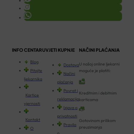
INFO CENTAR
UVJETI KUPNJE
NAČINI PLAĆANJA
Blog
U našoj online ljekarni
Dostava
Pitajte
moguće je platiti:
Načini
ljekarnika
plaćanja
Povrat i
Kreditnim i debitnim
Kartice
reklamacija
karticama
vjernosti
Izjava o
privatnosti
Kontakt
Gotovinom prilikom
Pravila
preuzimanja
O
o